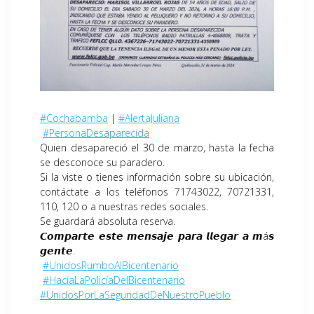
#Cochabamba
|
#AlertaJuliana
#PersonaDesaparecida
Quien desapareció el 30 de marzo, hasta la fecha
se desconoce su paradero.
Si la viste o tienes información sobre su ubicación,
contáctate a los teléfonos 71743022, 70721331,
110, 120 o a nuestras redes sociales.
Se guardará absoluta reserva.
𝘾𝙤𝙢𝙥𝙖𝙧𝙩𝙚 𝙚𝙨𝙩𝙚 𝙢𝙚𝙣𝙨𝙖𝙟𝙚 𝙥𝙖𝙧𝙖 𝙡𝙡𝙚𝙜𝙖𝙧 𝙖 𝙢á𝙨
𝙜𝙚𝙣𝙩𝙚.
#UnidosRumboAlBicentenario
#HaciaLaPolicíaDelBicentenario
#UnidosPorLaSeguridadDeNuestroPueblo