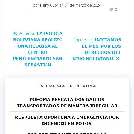
por
Heny Guty
en 31 de marzo de 2024
0
Anterior:
𝗟𝗔 𝗣𝗢𝗟𝗜𝗖Í𝗔
𝗕𝗢𝗟𝗜𝗩𝗜𝗔𝗡𝗔 𝗥𝗘𝗔𝗟𝗜𝗭Ó
Siguiente:
𝗜𝗡𝗜𝗖𝗜𝗔𝗠𝗢𝗦
𝗨𝗡𝗔 𝗥𝗘𝗤𝗨𝗜𝗦𝗔 𝗔𝗟
𝗘𝗟 𝗠𝗘𝗦, 𝗣𝗢𝗥 𝗟𝗢𝗦
𝗖𝗘𝗡𝗧𝗥𝗢
𝗗𝗘𝗥𝗘𝗖𝗛𝗢𝗦 𝗗𝗘𝗟
𝗣𝗘𝗡𝗜𝗧𝗘𝗡𝗖𝗜𝗔𝗥𝗜𝗢 𝗦𝗔𝗡
𝗡𝗜Ñ𝗢 𝗕𝗢𝗟𝗜𝗩𝗜𝗔𝗡𝗢
𝗦𝗘𝗕𝗔𝗦𝗧𝗜Á𝗡
TU POLICÍA TE INFORMA
𝗣𝗢𝗙𝗢𝗠𝗔 𝗥𝗘𝗦𝗖𝗔𝗧𝗔 𝗗𝗢𝗦 𝗚𝗔𝗟𝗟𝗢𝗦
𝗧𝗥𝗔𝗡𝗦𝗣𝗢𝗥𝗧𝗔𝗗𝗢𝗦 𝗗𝗘 𝗠𝗔𝗡𝗘𝗥𝗔 𝗜𝗥𝗥𝗘𝗚𝗨𝗟𝗔𝗥
𝗥𝗘𝗦𝗣𝗨𝗘𝗦𝗧𝗔 𝗢𝗣𝗢𝗥𝗧𝗨𝗡𝗔 𝗔 𝗘𝗠𝗘𝗥𝗚𝗘𝗡𝗖𝗜𝗔 𝗣𝗢𝗥
𝗜𝗡𝗖𝗘𝗡𝗗𝗜𝗢 𝗘𝗡 𝗣𝗢𝗧𝗢𝗦Í