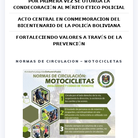
𝗣𝗢𝗥 𝗣𝗥𝗜𝗠𝗘𝗥𝗔 𝗩𝗘𝗭 𝗦𝗘 𝗢𝗧𝗢𝗥𝗚𝗔 𝗟𝗔
𝗖𝗢𝗡𝗗𝗘𝗖𝗢𝗥𝗔𝗖𝗜Ó𝗡 𝗔𝗟 𝗠É𝗥𝗜𝗧𝗢 𝗘́𝗧𝗜𝗖𝗢 𝗣𝗢𝗟𝗜𝗖𝗜𝗔𝗟
𝗔𝗖𝗧𝗢 𝗖𝗘𝗡𝗧𝗥𝗔𝗟 𝗘𝗡 𝗖𝗢𝗡𝗠𝗘𝗠𝗢𝗥𝗔𝗖𝗜𝗢𝗡 𝗗𝗘𝗟
𝗕𝗜𝗖𝗘𝗡𝗧𝗘𝗡𝗔𝗥𝗜𝗢 𝗗𝗘 𝗟𝗔 𝗣𝗢𝗟𝗜𝗖Í𝗔 𝗕𝗢𝗟𝗜𝗩𝗜𝗔𝗡𝗔
𝗙𝗢𝗥𝗧𝗔𝗟𝗘𝗖𝗜𝗘𝗡𝗗𝗢 𝗩𝗔𝗟𝗢𝗥𝗘𝗦 𝗔 𝗧𝗥𝗔𝗩É𝗦 𝗗𝗘 𝗟𝗔
𝗣𝗥𝗘𝗩𝗘𝗡𝗖𝗜Ó𝗡
NORMAS DE CIRCULACION – MOTOCICLETAS