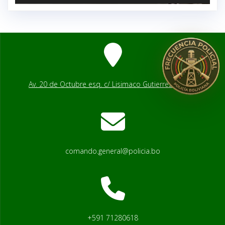
Av. 20 de Octubre esq. c/ Lisimaco Gutierrez # 2541
comando.general@policia.bo
+591 71280618