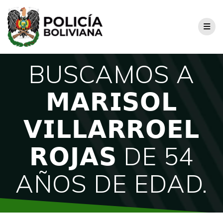
BUSCAMOS A
𝗠𝗔𝗥𝗜𝗦𝗢𝗟
𝗩𝗜𝗟𝗟𝗔𝗥𝗥𝗢𝗘𝗟
𝗥𝗢𝗝𝗔𝗦 DE 54
AÑOS DE EDAD.