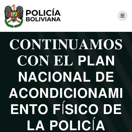
𝐂𝐎𝐍𝐓𝐈𝐍𝐔𝐀𝐌𝐎𝐒
𝐂𝐎𝐍 𝐄𝐋 𝗣𝗟𝗔𝗡
𝗡𝗔𝗖𝗜𝗢𝗡𝗔𝗟 𝗗𝗘
𝗔𝗖𝗢𝗡𝗗𝗜𝗖𝗜𝗢𝗡𝗔𝗠𝗜
𝗘𝗡𝗧𝗢 𝗙Í𝗦𝗜𝗖𝗢 𝗗𝗘
𝗟𝗔 𝗣𝗢𝗟𝗜𝗖Í𝗔