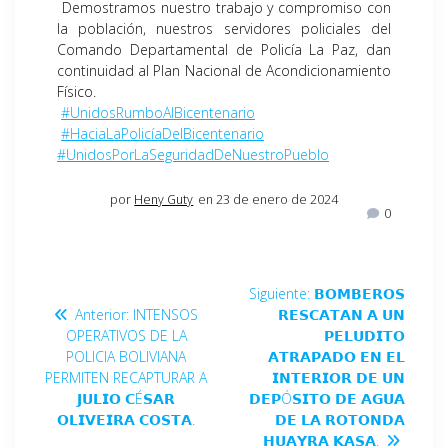
Demostramos nuestro trabajo y compromiso con
la población, nuestros servidores policiales del
Comando Departamental de Policía La Paz, dan
continuidad al Plan Nacional de Acondicionamiento
Físico.
#UnidosRumboAlBicentenario
#HaciaLaPolicíaDelBicentenario
#UnidosPorLaSeguridadDeNuestroPueblo
por
Heny Guty
en 23 de enero de 2024
0
Siguiente:
𝗕𝗢𝗠𝗕𝗘𝗥𝗢𝗦
Anterior:
INTENSOS
𝗥𝗘𝗦𝗖𝗔𝗧𝗔𝗡 𝗔 𝗨𝗡
OPERATIVOS DE LA
𝗣𝗘𝗟𝗨𝗗𝗜𝗧𝗢
POLICIA BOLIVIANA
𝗔𝗧𝗥𝗔𝗣𝗔𝗗𝗢 𝗘𝗡 𝗘𝗟
PERMITEN RECAPTURAR A
𝗜𝗡𝗧𝗘𝗥𝗜𝗢𝗥 𝗗𝗘 𝗨𝗡
𝗝𝗨𝗟𝗜𝗢 𝗖É𝗦𝗔𝗥
𝗗𝗘𝗣Ó𝗦𝗜𝗧𝗢 𝗗𝗘 𝗔𝗚𝗨𝗔
𝗢𝗟𝗜𝗩𝗘𝗜𝗥𝗔 𝗖𝗢𝗦𝗧𝗔.
𝗗𝗘 𝗟𝗔 𝗥𝗢𝗧𝗢𝗡𝗗𝗔
𝗛𝗨𝗔𝗬𝗥𝗔 𝗞𝗔𝗦𝗔.