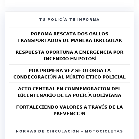
TU POLICÍA TE INFORMA
𝗣𝗢𝗙𝗢𝗠𝗔 𝗥𝗘𝗦𝗖𝗔𝗧𝗔 𝗗𝗢𝗦 𝗚𝗔𝗟𝗟𝗢𝗦
𝗧𝗥𝗔𝗡𝗦𝗣𝗢𝗥𝗧𝗔𝗗𝗢𝗦 𝗗𝗘 𝗠𝗔𝗡𝗘𝗥𝗔 𝗜𝗥𝗥𝗘𝗚𝗨𝗟𝗔𝗥
𝗥𝗘𝗦𝗣𝗨𝗘𝗦𝗧𝗔 𝗢𝗣𝗢𝗥𝗧𝗨𝗡𝗔 𝗔 𝗘𝗠𝗘𝗥𝗚𝗘𝗡𝗖𝗜𝗔 𝗣𝗢𝗥
𝗜𝗡𝗖𝗘𝗡𝗗𝗜𝗢 𝗘𝗡 𝗣𝗢𝗧𝗢𝗦Í
𝗣𝗢𝗥 𝗣𝗥𝗜𝗠𝗘𝗥𝗔 𝗩𝗘𝗭 𝗦𝗘 𝗢𝗧𝗢𝗥𝗚𝗔 𝗟𝗔
𝗖𝗢𝗡𝗗𝗘𝗖𝗢𝗥𝗔𝗖𝗜Ó𝗡 𝗔𝗟 𝗠É𝗥𝗜𝗧𝗢 𝗘́𝗧𝗜𝗖𝗢 𝗣𝗢𝗟𝗜𝗖𝗜𝗔𝗟
𝗔𝗖𝗧𝗢 𝗖𝗘𝗡𝗧𝗥𝗔𝗟 𝗘𝗡 𝗖𝗢𝗡𝗠𝗘𝗠𝗢𝗥𝗔𝗖𝗜𝗢𝗡 𝗗𝗘𝗟
𝗕𝗜𝗖𝗘𝗡𝗧𝗘𝗡𝗔𝗥𝗜𝗢 𝗗𝗘 𝗟𝗔 𝗣𝗢𝗟𝗜𝗖Í𝗔 𝗕𝗢𝗟𝗜𝗩𝗜𝗔𝗡𝗔
𝗙𝗢𝗥𝗧𝗔𝗟𝗘𝗖𝗜𝗘𝗡𝗗𝗢 𝗩𝗔𝗟𝗢𝗥𝗘𝗦 𝗔 𝗧𝗥𝗔𝗩É𝗦 𝗗𝗘 𝗟𝗔
𝗣𝗥𝗘𝗩𝗘𝗡𝗖𝗜Ó𝗡
NORMAS DE CIRCULACION – MOTOCICLETAS