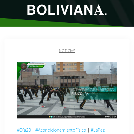
𝗕𝗢𝗟𝗜𝗩𝗜𝗔𝗡𝐀.
NOTICIAS
#Día20
|
#AcondicionamientoFísico
|
#LaPaz