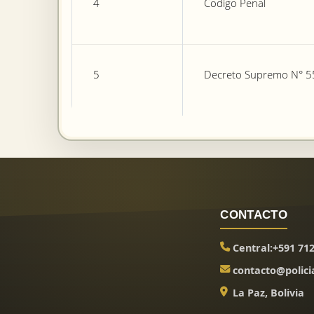
4
Codigo Penal
5
Decreto Supremo N° 
CONTACTO
Central:+591 71
contacto@polici
La Paz, Bolivia