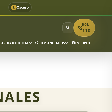
Oscuro
BOL
110
GURIDAD DIGITAL
COMUNICADOS
INFOPOL
NALES