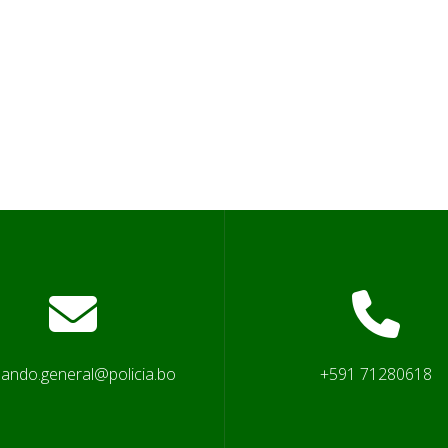
ando.general@policia.bo
+591 71280618