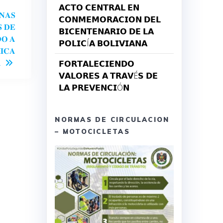
𝗔𝗖𝗧𝗢 𝗖𝗘𝗡𝗧𝗥𝗔𝗟 𝗘𝗡
𝐍𝐀𝐒
𝗖𝗢𝗡𝗠𝗘𝗠𝗢𝗥𝗔𝗖𝗜𝗢𝗡 𝗗𝗘𝗟
 𝐃𝐄
𝗕𝗜𝗖𝗘𝗡𝗧𝗘𝗡𝗔𝗥𝗜𝗢 𝗗𝗘 𝗟𝗔
𝐎 𝐀
𝗣𝗢𝗟𝗜𝗖Í𝗔 𝗕𝗢𝗟𝗜𝗩𝗜𝗔𝗡𝗔
𝐈𝐂𝐀
.
𝗙𝗢𝗥𝗧𝗔𝗟𝗘𝗖𝗜𝗘𝗡𝗗𝗢
𝗩𝗔𝗟𝗢𝗥𝗘𝗦 𝗔 𝗧𝗥𝗔𝗩É𝗦 𝗗𝗘
𝗟𝗔 𝗣𝗥𝗘𝗩𝗘𝗡𝗖𝗜Ó𝗡
NORMAS DE CIRCULACION
– MOTOCICLETAS