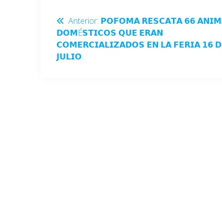
Anterior:
𝗣𝗢𝗙𝗢𝗠𝗔 𝗥𝗘𝗦𝗖𝗔𝗧𝗔 𝟲𝟲 𝗔𝗡𝗜𝗠
𝗗𝗢𝗠É𝗦𝗧𝗜𝗖𝗢𝗦 𝗤𝗨𝗘 𝗘𝗥𝗔𝗡
𝗖𝗢𝗠𝗘𝗥𝗖𝗜𝗔𝗟𝗜𝗭𝗔𝗗𝗢𝗦 𝗘𝗡 𝗟𝗔 𝗙𝗘𝗥𝗜𝗔 𝟭𝟲 𝗗
𝗝𝗨𝗟𝗜𝗢.