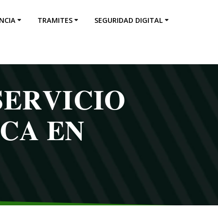
NCIA
TRAMITES
SEGURIDAD DIGITAL
𝐄𝐑𝐕𝐈𝐂𝐈𝐎
𝐂𝐀 𝐄𝐍