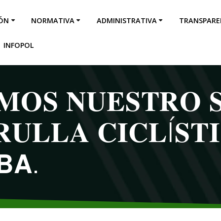
IÓN
NORMATIVA
ADMINISTRATIVA
TRANSPARE
INFOPOL
𝐎𝐒 𝐍𝐔𝐄𝐒𝐓𝐑𝐎 𝐒
𝐔𝐋𝐋𝐀 𝐂𝐈𝐂𝐋Í𝐒𝐓
𝗕𝗔.