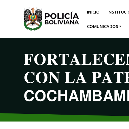
INICIO
INSTITUC
COMUNICADOS
𝐅𝐎𝐑𝐓𝐀𝐋𝐄𝐂𝐄
𝐂𝐎𝐍 𝐋𝐀 𝐏𝐀𝐓
𝗖𝗢𝗖𝗛𝗔𝗠𝗕𝗔𝗠