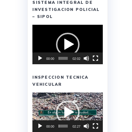
SISTEMA INTEGRAL DE
INVESTIGACION POLICIAL
– SIPOL
Reproductor
de
vídeo
00:00
02:02
INSPECCION TECNICA
VEHICULAR
Reproductor
de
vídeo
00:00
02:27