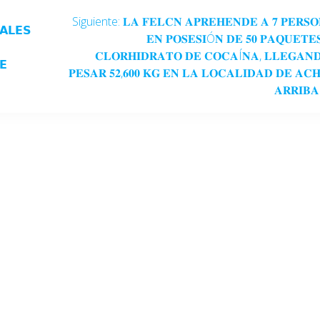
Siguiente:
𝐋𝐀 𝐅𝐄𝐋𝐂𝐍 𝐀𝐏𝐑𝐄𝐇𝐄𝐍𝐃𝐄 𝐀 𝟕 𝐏𝐄𝐑𝐒𝐎
𝗔𝗟𝗘𝗦
𝐄𝐍 𝐏𝐎𝐒𝐄𝐒𝐈Ó𝐍 𝐃𝐄 𝟓𝟎 𝐏𝐀𝐐𝐔𝐄𝐓𝐄
𝐂𝐋𝐎𝐑𝐇𝐈𝐃𝐑𝐀𝐓𝐎 𝐃𝐄 𝐂𝐎𝐂𝐀Í𝐍𝐀, 𝐋𝐋𝐄𝐆𝐀𝐍
𝗘
𝐏𝐄𝐒𝐀𝐑 𝟓𝟐,𝟔𝟎𝟎 𝐊𝐆 𝐄𝐍 𝐋𝐀 𝐋𝐎𝐂𝐀𝐋𝐈𝐃𝐀𝐃 𝐃𝐄 𝐀𝐂
𝐀𝐑𝐑𝐈𝐁𝐀