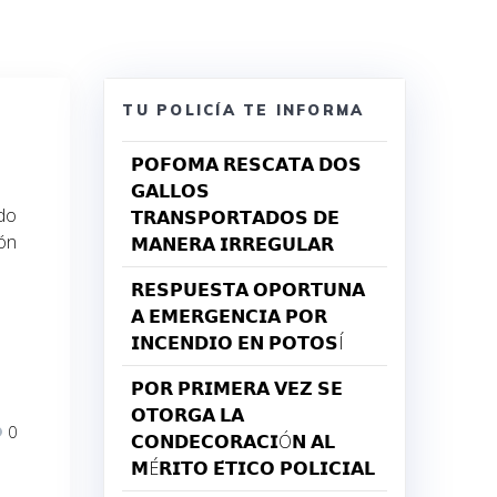
TU POLICÍA TE INFORMA
𝗣𝗢𝗙𝗢𝗠𝗔 𝗥𝗘𝗦𝗖𝗔𝗧𝗔 𝗗𝗢𝗦
𝗚𝗔𝗟𝗟𝗢𝗦
ndo
𝗧𝗥𝗔𝗡𝗦𝗣𝗢𝗥𝗧𝗔𝗗𝗢𝗦 𝗗𝗘
ón
𝗠𝗔𝗡𝗘𝗥𝗔 𝗜𝗥𝗥𝗘𝗚𝗨𝗟𝗔𝗥
𝗥𝗘𝗦𝗣𝗨𝗘𝗦𝗧𝗔 𝗢𝗣𝗢𝗥𝗧𝗨𝗡𝗔
𝗔 𝗘𝗠𝗘𝗥𝗚𝗘𝗡𝗖𝗜𝗔 𝗣𝗢𝗥
𝗜𝗡𝗖𝗘𝗡𝗗𝗜𝗢 𝗘𝗡 𝗣𝗢𝗧𝗢𝗦Í
𝗣𝗢𝗥 𝗣𝗥𝗜𝗠𝗘𝗥𝗔 𝗩𝗘𝗭 𝗦𝗘
𝗢𝗧𝗢𝗥𝗚𝗔 𝗟𝗔
0
𝗖𝗢𝗡𝗗𝗘𝗖𝗢𝗥𝗔𝗖𝗜Ó𝗡 𝗔𝗟
𝗠É𝗥𝗜𝗧𝗢 𝗘́𝗧𝗜𝗖𝗢 𝗣𝗢𝗟𝗜𝗖𝗜𝗔𝗟