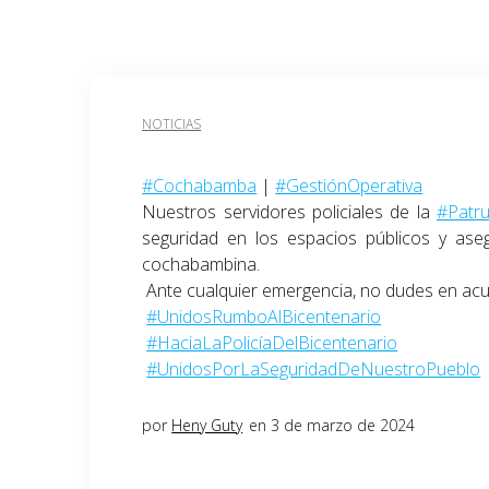
NOTICIAS
#Cochabamba
|
#GestiónOperativa
Nuestros servidores policiales de la
#Patrul
seguridad en los espacios públicos y aseg
cochabambina.
Ante cualquier emergencia, no dudes en acud
#UnidosRumboAlBicentenario
#HaciaLaPolicíaDelBicentenario
#UnidosPorLaSeguridadDeNuestroPueblo
por
Heny Guty
en 3 de marzo de 2024