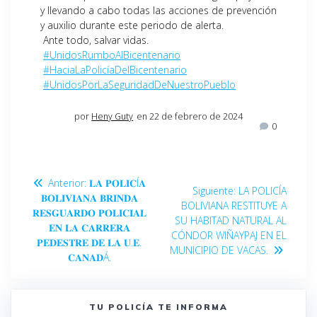
y llevando a cabo todas las acciones de prevención
y auxilio durante este periodo de alerta.
Ante todo, salvar vidas.
#UnidosRumboAlBicentenario
#HaciaLaPolicíaDelBicentenario
#UnidosPorLaSeguridadDeNuestroPueblo
por
Heny Guty
en 22 de febrero de 2024
0
Anterior:
𝐋𝐀 𝐏𝐎𝐋𝐈𝐂Í𝐀
Siguiente:
LA POLICÍA
𝐁𝐎𝐋𝐈𝐕𝐈𝐀𝐍𝐀 𝐁𝐑𝐈𝐍𝐃𝐀
BOLIVIANA RESTITUYE A
𝐑𝐄𝐒𝐆𝐔𝐀𝐑𝐃𝐎 𝐏𝐎𝐋𝐈𝐂𝐈𝐀𝐋
SU HABITAD NATURAL AL
𝐄𝐍 𝐋𝐀 𝐂𝐀𝐑𝐑𝐄𝐑𝐀
CÓNDOR WIÑAYPAJ EN EL
𝐏𝐄𝐃𝐄𝐒𝐓𝐑𝐄 𝐃𝐄 𝐋𝐀 𝐔.𝐄.
MUNICIPIO DE VACAS.
𝐂𝐀𝐍𝐀𝐃Á.
TU POLICÍA TE INFORMA