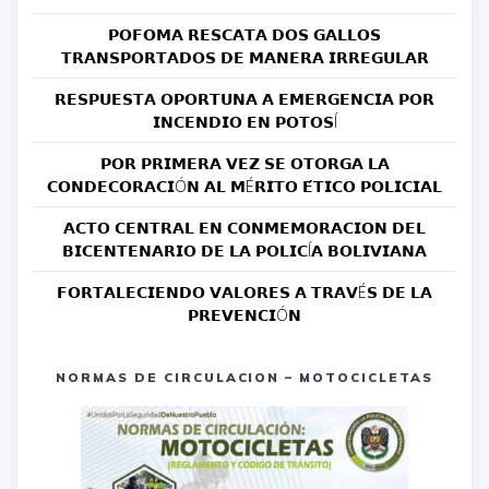
𝗣𝗢𝗙𝗢𝗠𝗔 𝗥𝗘𝗦𝗖𝗔𝗧𝗔 𝗗𝗢𝗦 𝗚𝗔𝗟𝗟𝗢𝗦
𝗧𝗥𝗔𝗡𝗦𝗣𝗢𝗥𝗧𝗔𝗗𝗢𝗦 𝗗𝗘 𝗠𝗔𝗡𝗘𝗥𝗔 𝗜𝗥𝗥𝗘𝗚𝗨𝗟𝗔𝗥
𝗥𝗘𝗦𝗣𝗨𝗘𝗦𝗧𝗔 𝗢𝗣𝗢𝗥𝗧𝗨𝗡𝗔 𝗔 𝗘𝗠𝗘𝗥𝗚𝗘𝗡𝗖𝗜𝗔 𝗣𝗢𝗥
𝗜𝗡𝗖𝗘𝗡𝗗𝗜𝗢 𝗘𝗡 𝗣𝗢𝗧𝗢𝗦Í
𝗣𝗢𝗥 𝗣𝗥𝗜𝗠𝗘𝗥𝗔 𝗩𝗘𝗭 𝗦𝗘 𝗢𝗧𝗢𝗥𝗚𝗔 𝗟𝗔
𝗖𝗢𝗡𝗗𝗘𝗖𝗢𝗥𝗔𝗖𝗜Ó𝗡 𝗔𝗟 𝗠É𝗥𝗜𝗧𝗢 𝗘́𝗧𝗜𝗖𝗢 𝗣𝗢𝗟𝗜𝗖𝗜𝗔𝗟
𝗔𝗖𝗧𝗢 𝗖𝗘𝗡𝗧𝗥𝗔𝗟 𝗘𝗡 𝗖𝗢𝗡𝗠𝗘𝗠𝗢𝗥𝗔𝗖𝗜𝗢𝗡 𝗗𝗘𝗟
𝗕𝗜𝗖𝗘𝗡𝗧𝗘𝗡𝗔𝗥𝗜𝗢 𝗗𝗘 𝗟𝗔 𝗣𝗢𝗟𝗜𝗖Í𝗔 𝗕𝗢𝗟𝗜𝗩𝗜𝗔𝗡𝗔
𝗙𝗢𝗥𝗧𝗔𝗟𝗘𝗖𝗜𝗘𝗡𝗗𝗢 𝗩𝗔𝗟𝗢𝗥𝗘𝗦 𝗔 𝗧𝗥𝗔𝗩É𝗦 𝗗𝗘 𝗟𝗔
𝗣𝗥𝗘𝗩𝗘𝗡𝗖𝗜Ó𝗡
NORMAS DE CIRCULACION – MOTOCICLETAS