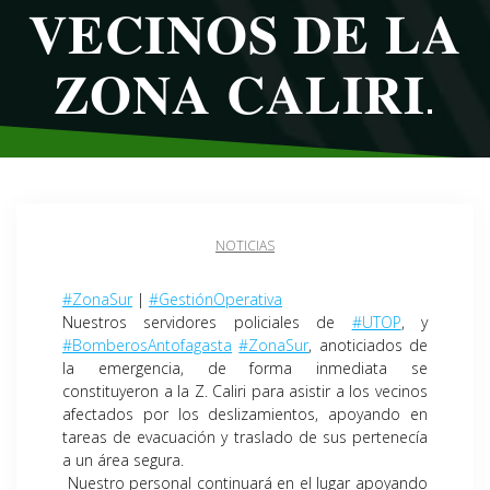
𝐕𝐄𝐂𝐈𝐍𝐎𝐒 𝐃𝐄 𝐋𝐀
𝐙𝐎𝐍𝐀 𝐂𝐀𝐋𝐈𝐑𝐈.
NOTICIAS
#ZonaSur
|
#GestiónOperativa
Nuestros servidores policiales de
#UTOP
, y
#BomberosAntofagasta
#ZonaSur
, anoticiados de
la emergencia, de forma inmediata se
constituyeron a la Z. Caliri para asistir a los vecinos
afectados por los deslizamientos, apoyando en
tareas de evacuación y traslado de sus pertenecía
a un área segura.
Nuestro personal continuará en el lugar apoyando