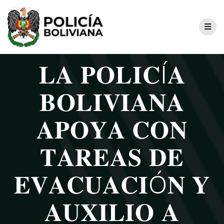
𝐋𝐀 𝐏𝐎𝐋𝐈𝐂Í𝐀
𝐁𝐎𝐋𝐈𝐕𝐈𝐀𝐍𝐀
𝐀𝐏𝐎𝐘𝐀 𝐂𝐎𝐍
𝐓𝐀𝐑𝐄𝐀𝐒 𝐃𝐄
𝐄𝐕𝐀𝐂𝐔𝐀𝐂𝐈Ó𝐍 𝐘
𝐀𝐔𝐗𝐈𝐋𝐈𝐎 𝐀