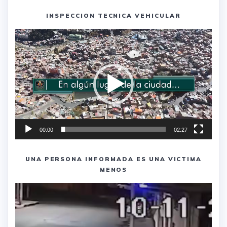
INSPECCION TECNICA VEHICULAR
Reproductor
de
vídeo
00:00
02:27
UNA PERSONA INFORMADA ES UNA VICTIMA
MENOS
Reproductor
de
vídeo