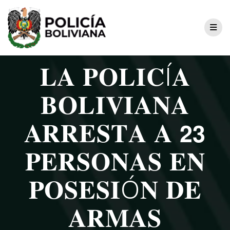
𝐋𝐀 𝐏𝐎𝐋𝐈𝐂Í𝐀
𝐁𝐎𝐋𝐈𝐕𝐈𝐀𝐍𝐀
𝐀𝐑𝐑𝐄𝐒𝐓𝐀 𝐀 𝟮𝟯
𝐏𝐄𝐑𝐒𝐎𝐍𝐀𝐒 𝐄𝐍
𝐏𝐎𝐒𝐄𝐒𝐈Ó𝐍 𝐃𝐄
𝐀𝐑𝐌𝐀𝐒