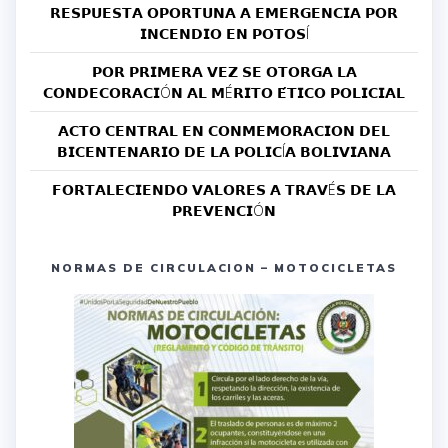
𝗥𝗘𝗦𝗣𝗨𝗘𝗦𝗧𝗔 𝗢𝗣𝗢𝗥𝗧𝗨𝗡𝗔 𝗔 𝗘𝗠𝗘𝗥𝗚𝗘𝗡𝗖𝗜𝗔 𝗣𝗢𝗥
𝗜𝗡𝗖𝗘𝗡𝗗𝗜𝗢 𝗘𝗡 𝗣𝗢𝗧𝗢𝗦Í
𝗣𝗢𝗥 𝗣𝗥𝗜𝗠𝗘𝗥𝗔 𝗩𝗘𝗭 𝗦𝗘 𝗢𝗧𝗢𝗥𝗚𝗔 𝗟𝗔
𝗖𝗢𝗡𝗗𝗘𝗖𝗢𝗥𝗔𝗖𝗜Ó𝗡 𝗔𝗟 𝗠É𝗥𝗜𝗧𝗢 𝗘́𝗧𝗜𝗖𝗢 𝗣𝗢𝗟𝗜𝗖𝗜𝗔𝗟
𝗔𝗖𝗧𝗢 𝗖𝗘𝗡𝗧𝗥𝗔𝗟 𝗘𝗡 𝗖𝗢𝗡𝗠𝗘𝗠𝗢𝗥𝗔𝗖𝗜𝗢𝗡 𝗗𝗘𝗟
𝗕𝗜𝗖𝗘𝗡𝗧𝗘𝗡𝗔𝗥𝗜𝗢 𝗗𝗘 𝗟𝗔 𝗣𝗢𝗟𝗜𝗖Í𝗔 𝗕𝗢𝗟𝗜𝗩𝗜𝗔𝗡𝗔
𝗙𝗢𝗥𝗧𝗔𝗟𝗘𝗖𝗜𝗘𝗡𝗗𝗢 𝗩𝗔𝗟𝗢𝗥𝗘𝗦 𝗔 𝗧𝗥𝗔𝗩É𝗦 𝗗𝗘 𝗟𝗔
𝗣𝗥𝗘𝗩𝗘𝗡𝗖𝗜Ó𝗡
NORMAS DE CIRCULACION – MOTOCICLETAS