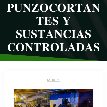
𝐏𝐔𝐍𝐙𝐎𝐂𝐎𝐑𝐓𝐀𝐍
𝐓𝐄𝐒 𝐘
𝐒𝐔𝐒𝐓𝐀𝐍𝐂𝐈𝐀𝐒
𝐂𝐎𝐍𝐓𝐑𝐎𝐋𝐀𝐃𝐀𝐒
NOTICIAS