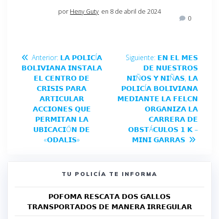
por
Heny Guty
en 8 de abril de 2024
0
Anterior:
𝗟𝗔 𝗣𝗢𝗟𝗜𝗖Í𝗔
Siguiente:
𝗘𝗡 𝗘𝗟 𝗠𝗘𝗦
𝗕𝗢𝗟𝗜𝗩𝗜𝗔𝗡𝗔 𝗜𝗡𝗦𝗧𝗔𝗟𝗔
𝗗𝗘 𝗡𝗨𝗘𝗦𝗧𝗥𝗢𝗦
𝗘𝗟 𝗖𝗘𝗡𝗧𝗥𝗢 𝗗𝗘
𝗡𝗜Ñ𝗢𝗦 𝗬 𝗡𝗜Ñ𝗔𝗦, 𝗟𝗔
𝗖𝗥𝗜𝗦𝗜𝗦 𝗣𝗔𝗥𝗔
𝗣𝗢𝗟𝗜𝗖Í𝗔 𝗕𝗢𝗟𝗜𝗩𝗜𝗔𝗡𝗔
𝗔𝗥𝗧𝗜𝗖𝗨𝗟𝗔𝗥
𝗠𝗘𝗗𝗜𝗔𝗡𝗧𝗘 𝗟𝗔 𝗙𝗘𝗟𝗖𝗡
𝗔𝗖𝗖𝗜𝗢𝗡𝗘𝗦 𝗤𝗨𝗘
𝗢𝗥𝗚𝗔𝗡𝗜𝗭𝗔 𝗟𝗔
𝗣𝗘𝗥𝗠𝗜𝗧𝗔𝗡 𝗟𝗔
𝗖𝗔𝗥𝗥𝗘𝗥𝗔 𝗗𝗘
𝗨𝗕𝗜𝗖𝗔𝗖𝗜Ó𝗡 𝗗𝗘
𝗢𝗕𝗦𝗧Á𝗖𝗨𝗟𝗢𝗦 𝟭 𝗞 –
«𝗢𝗗𝗔𝗟𝗜𝗦»
𝗠𝗜𝗡𝗜 𝗚𝗔𝗥𝗥𝗔𝗦
TU POLICÍA TE INFORMA
𝗣𝗢𝗙𝗢𝗠𝗔 𝗥𝗘𝗦𝗖𝗔𝗧𝗔 𝗗𝗢𝗦 𝗚𝗔𝗟𝗟𝗢𝗦
𝗧𝗥𝗔𝗡𝗦𝗣𝗢𝗥𝗧𝗔𝗗𝗢𝗦 𝗗𝗘 𝗠𝗔𝗡𝗘𝗥𝗔 𝗜𝗥𝗥𝗘𝗚𝗨𝗟𝗔𝗥