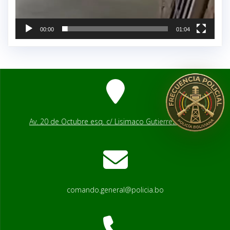
00:00
01:04
Av. 20 de Octubre esq. c/ Lisimaco Gutierrez # 2541
comando.general@policia.bo