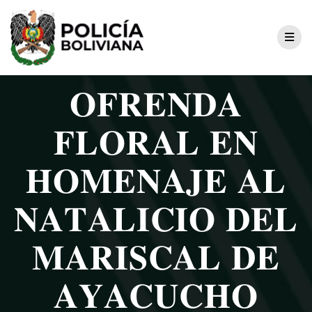
𝐎𝐅𝐑𝐄𝐍𝐃𝐀
𝐅𝐋𝐎𝐑𝐀𝐋 𝐄𝐍
𝐇𝐎𝐌𝐄𝐍𝐀𝐉𝐄 𝐀𝐋
𝐍𝐀𝐓𝐀𝐋𝐈𝐂𝐈𝐎 𝐃𝐄𝐋
𝐌𝐀𝐑𝐈𝐒𝐂𝐀𝐋 𝐃𝐄
𝐀𝐘𝐀𝐂𝐔𝐂𝐇𝐎