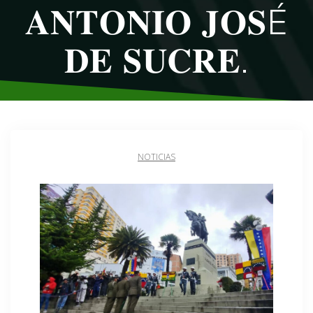
𝐀𝐍𝐓𝐎𝐍𝐈𝐎 𝐉𝐎𝐒É
𝐃𝐄 𝐒𝐔𝐂𝐑𝐄.
NOTICIAS