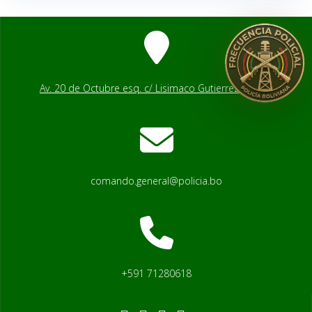
Av. 20 de Octubre esq. c/ Lisimaco Gutierrez # 2541
comando.general@policia.bo
+591 71280618