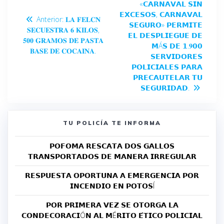
«𝗖𝗔𝗥𝗡𝗔𝗩𝗔𝗟 𝗦𝗜𝗡
𝗘𝗫𝗖𝗘𝗦𝗢𝗦, 𝗖𝗔𝗥𝗡𝗔𝗩𝗔𝗟
Anterior:
𝐋𝐀 𝐅𝐄𝐋𝐂𝐍
𝗦𝗘𝗚𝗨𝗥𝗢» 𝗣𝗘𝗥𝗠𝗜𝗧𝗘
𝐒𝐄𝐂𝐔𝐄𝐒𝐓𝐑𝐀 𝟔 𝐊𝐈𝐋𝐎𝐒,
𝗘𝗟 𝗗𝗘𝗦𝗣𝗟𝗜𝗘𝗚𝗨𝗘 𝗗𝗘
𝟓𝟎𝟎 𝐆𝐑𝐀𝐌𝐎𝐒 𝐃𝐄 𝐏𝐀𝐒𝐓𝐀
𝗠Á𝗦 𝗗𝗘 𝟭.𝟗𝟬𝟬
𝐁𝐀𝐒𝐄 𝐃𝐄 𝐂𝐎𝐂𝐀𝐈𝐍𝐀.
𝗦𝗘𝗥𝗩𝗜𝗗𝗢𝗥𝗘𝗦
𝗣𝗢𝗟𝗜𝗖𝗜𝗔𝗟𝗘𝗦 𝗣𝗔𝗥𝗔
𝗣𝗥𝗘𝗖𝗔𝗨𝗧𝗘𝗟𝗔𝗥 𝗧𝗨
𝗦𝗘𝗚𝗨𝗥𝗜𝗗𝗔𝗗.
TU POLICÍA TE INFORMA
𝗣𝗢𝗙𝗢𝗠𝗔 𝗥𝗘𝗦𝗖𝗔𝗧𝗔 𝗗𝗢𝗦 𝗚𝗔𝗟𝗟𝗢𝗦
𝗧𝗥𝗔𝗡𝗦𝗣𝗢𝗥𝗧𝗔𝗗𝗢𝗦 𝗗𝗘 𝗠𝗔𝗡𝗘𝗥𝗔 𝗜𝗥𝗥𝗘𝗚𝗨𝗟𝗔𝗥
𝗥𝗘𝗦𝗣𝗨𝗘𝗦𝗧𝗔 𝗢𝗣𝗢𝗥𝗧𝗨𝗡𝗔 𝗔 𝗘𝗠𝗘𝗥𝗚𝗘𝗡𝗖𝗜𝗔 𝗣𝗢𝗥
𝗜𝗡𝗖𝗘𝗡𝗗𝗜𝗢 𝗘𝗡 𝗣𝗢𝗧𝗢𝗦Í
𝗣𝗢𝗥 𝗣𝗥𝗜𝗠𝗘𝗥𝗔 𝗩𝗘𝗭 𝗦𝗘 𝗢𝗧𝗢𝗥𝗚𝗔 𝗟𝗔
𝗖𝗢𝗡𝗗𝗘𝗖𝗢𝗥𝗔𝗖𝗜Ó𝗡 𝗔𝗟 𝗠É𝗥𝗜𝗧𝗢 𝗘́𝗧𝗜𝗖𝗢 𝗣𝗢𝗟𝗜𝗖𝗜𝗔𝗟