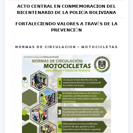
𝗔𝗖𝗧𝗢 𝗖𝗘𝗡𝗧𝗥𝗔𝗟 𝗘𝗡 𝗖𝗢𝗡𝗠𝗘𝗠𝗢𝗥𝗔𝗖𝗜𝗢𝗡 𝗗𝗘𝗟
𝗕𝗜𝗖𝗘𝗡𝗧𝗘𝗡𝗔𝗥𝗜𝗢 𝗗𝗘 𝗟𝗔 𝗣𝗢𝗟𝗜𝗖Í𝗔 𝗕𝗢𝗟𝗜𝗩𝗜𝗔𝗡𝗔
𝗙𝗢𝗥𝗧𝗔𝗟𝗘𝗖𝗜𝗘𝗡𝗗𝗢 𝗩𝗔𝗟𝗢𝗥𝗘𝗦 𝗔 𝗧𝗥𝗔𝗩É𝗦 𝗗𝗘 𝗟𝗔
𝗣𝗥𝗘𝗩𝗘𝗡𝗖𝗜Ó𝗡
NORMAS DE CIRCULACION – MOTOCICLETAS