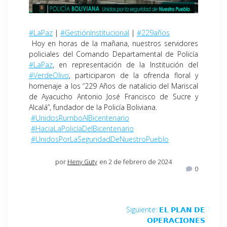
#LaPaz
|
#GestiónInstitucional
|
#229años
Hoy en horas de la mañana, nuestros servidores
policiales del Comando Departamental de Policía
#LaPaz
, en representación de la Institución del
#VerdeOlivo
, participaron de la ofrenda floral y
homenaje a los “229 Años de natalicio del Mariscal
de Ayacucho Antonio José Francisco de Sucre y
Alcalá”, fundador de la Policía Boliviana.
#UnidosRumboAlBicentenario
#HaciaLaPolicíaDelBicentenario
#UnidosPorLaSeguridadDeNuestroPueblo
por
Heny Guty
en 2 de febrero de 2024
0
Siguiente:
𝗘𝗟 𝗣𝗟𝗔𝗡 𝗗𝗘
𝗢𝗣𝗘𝗥𝗔𝗖𝗜𝗢𝗡𝗘𝗦