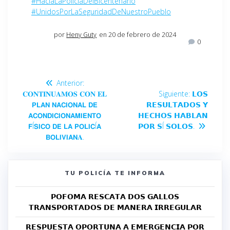
#HaciaLaPolicíaDelBicentenario
#UnidosPorLaSeguridadDeNuestroPueblo
por
Heny Guty
en 20 de febrero de 2024
0
Anterior:
𝐂𝐎𝐍𝐓𝐈𝐍𝐔𝐀𝐌𝐎𝐒 𝐂𝐎𝐍 𝐄𝐋
Siguiente:
𝗟𝗢𝗦
𝗣𝗟𝗔𝗡 𝗡𝗔𝗖𝗜𝗢𝗡𝗔𝗟 𝗗𝗘
𝗥𝗘𝗦𝗨𝗟𝗧𝗔𝗗𝗢𝗦 𝗬
𝗔𝗖𝗢𝗡𝗗𝗜𝗖𝗜𝗢𝗡𝗔𝗠𝗜𝗘𝗡𝗧𝗢
𝗛𝗘𝗖𝗛𝗢𝗦 𝗛𝗔𝗕𝗟𝗔𝗡
𝗙Í𝗦𝗜𝗖𝗢 𝗗𝗘 𝗟𝗔 𝗣𝗢𝗟𝗜𝗖Í𝗔
𝗣𝗢𝗥 𝗦Í 𝗦𝗢𝗟𝗢𝗦.
𝗕𝗢𝗟𝗜𝗩𝗜𝗔𝗡𝐀.
TU POLICÍA TE INFORMA
𝗣𝗢𝗙𝗢𝗠𝗔 𝗥𝗘𝗦𝗖𝗔𝗧𝗔 𝗗𝗢𝗦 𝗚𝗔𝗟𝗟𝗢𝗦
𝗧𝗥𝗔𝗡𝗦𝗣𝗢𝗥𝗧𝗔𝗗𝗢𝗦 𝗗𝗘 𝗠𝗔𝗡𝗘𝗥𝗔 𝗜𝗥𝗥𝗘𝗚𝗨𝗟𝗔𝗥
𝗥𝗘𝗦𝗣𝗨𝗘𝗦𝗧𝗔 𝗢𝗣𝗢𝗥𝗧𝗨𝗡𝗔 𝗔 𝗘𝗠𝗘𝗥𝗚𝗘𝗡𝗖𝗜𝗔 𝗣𝗢𝗥