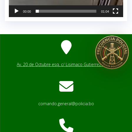
00:00
01:04
Av. 20 de Octubre esq. c/ Lisimaco Gutierrez # 2541
comando.general@policia.bo