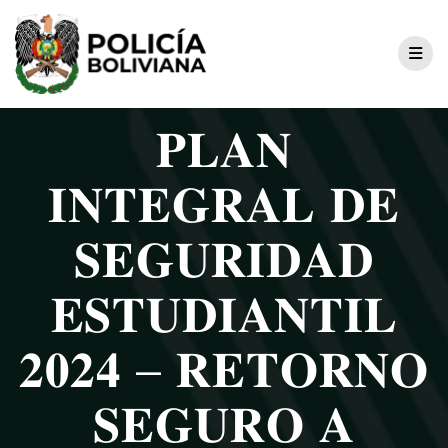
𝐏𝐋𝐀𝐍
𝐈𝐍𝐓𝐄𝐆𝐑𝐀𝐋 𝐃𝐄
𝐒𝐄𝐆𝐔𝐑𝐈𝐃𝐀𝐃
𝐄𝐒𝐓𝐔𝐃𝐈𝐀𝐍𝐓𝐈𝐋
𝟐𝟎𝟐𝟒 – 𝐑𝐄𝐓𝐎𝐑𝐍𝐎
𝐒𝐄𝐆𝐔𝐑𝐎 𝐀