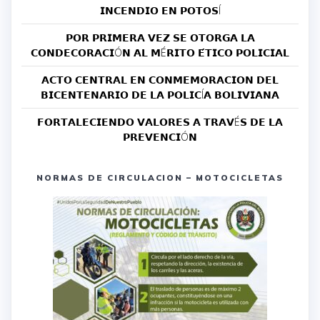
𝗜𝗡𝗖𝗘𝗡𝗗𝗜𝗢 𝗘𝗡 𝗣𝗢𝗧𝗢𝗦Í
𝗣𝗢𝗥 𝗣𝗥𝗜𝗠𝗘𝗥𝗔 𝗩𝗘𝗭 𝗦𝗘 𝗢𝗧𝗢𝗥𝗚𝗔 𝗟𝗔
𝗖𝗢𝗡𝗗𝗘𝗖𝗢𝗥𝗔𝗖𝗜Ó𝗡 𝗔𝗟 𝗠É𝗥𝗜𝗧𝗢 𝗘́𝗧𝗜𝗖𝗢 𝗣𝗢𝗟𝗜𝗖𝗜𝗔𝗟
𝗔𝗖𝗧𝗢 𝗖𝗘𝗡𝗧𝗥𝗔𝗟 𝗘𝗡 𝗖𝗢𝗡𝗠𝗘𝗠𝗢𝗥𝗔𝗖𝗜𝗢𝗡 𝗗𝗘𝗟
𝗕𝗜𝗖𝗘𝗡𝗧𝗘𝗡𝗔𝗥𝗜𝗢 𝗗𝗘 𝗟𝗔 𝗣𝗢𝗟𝗜𝗖Í𝗔 𝗕𝗢𝗟𝗜𝗩𝗜𝗔𝗡𝗔
𝗙𝗢𝗥𝗧𝗔𝗟𝗘𝗖𝗜𝗘𝗡𝗗𝗢 𝗩𝗔𝗟𝗢𝗥𝗘𝗦 𝗔 𝗧𝗥𝗔𝗩É𝗦 𝗗𝗘 𝗟𝗔
𝗣𝗥𝗘𝗩𝗘𝗡𝗖𝗜Ó𝗡
NORMAS DE CIRCULACION – MOTOCICLETAS