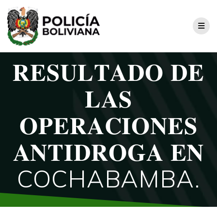
𝐑𝐄𝐒𝐔𝐋𝐓𝐀𝐃𝐎 𝐃𝐄
𝐋𝐀𝐒
𝐎𝐏𝐄𝐑𝐀𝐂𝐈𝐎𝐍𝐄𝐒
𝐀𝐍𝐓𝐈𝐃𝐑𝐎𝐆𝐀 𝐄𝐍
COCHABAMBA.