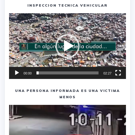
INSPECCION TECNICA VEHICULAR
Reproductor
de
vídeo
00:00
02:27
UNA PERSONA INFORMADA ES UNA VICTIMA
MENOS
Reproductor
de
vídeo