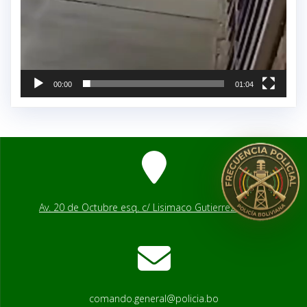
00:00
01:04
Av. 20 de Octubre esq. c/ Lisimaco Gutierrez # 2541
comando.general@policia.bo