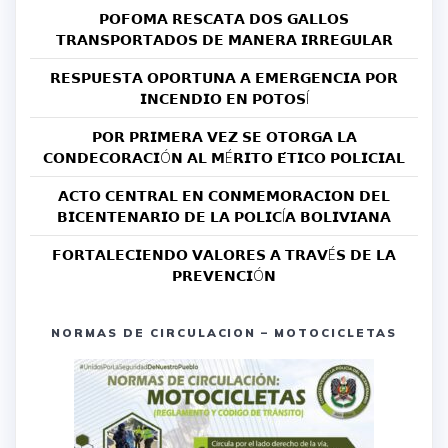
𝗣𝗢𝗙𝗢𝗠𝗔 𝗥𝗘𝗦𝗖𝗔𝗧𝗔 𝗗𝗢𝗦 𝗚𝗔𝗟𝗟𝗢𝗦
𝗧𝗥𝗔𝗡𝗦𝗣𝗢𝗥𝗧𝗔𝗗𝗢𝗦 𝗗𝗘 𝗠𝗔𝗡𝗘𝗥𝗔 𝗜𝗥𝗥𝗘𝗚𝗨𝗟𝗔𝗥
𝗥𝗘𝗦𝗣𝗨𝗘𝗦𝗧𝗔 𝗢𝗣𝗢𝗥𝗧𝗨𝗡𝗔 𝗔 𝗘𝗠𝗘𝗥𝗚𝗘𝗡𝗖𝗜𝗔 𝗣𝗢𝗥
𝗜𝗡𝗖𝗘𝗡𝗗𝗜𝗢 𝗘𝗡 𝗣𝗢𝗧𝗢𝗦Í
𝗣𝗢𝗥 𝗣𝗥𝗜𝗠𝗘𝗥𝗔 𝗩𝗘𝗭 𝗦𝗘 𝗢𝗧𝗢𝗥𝗚𝗔 𝗟𝗔
𝗖𝗢𝗡𝗗𝗘𝗖𝗢𝗥𝗔𝗖𝗜Ó𝗡 𝗔𝗟 𝗠É𝗥𝗜𝗧𝗢 𝗘́𝗧𝗜𝗖𝗢 𝗣𝗢𝗟𝗜𝗖𝗜𝗔𝗟
𝗔𝗖𝗧𝗢 𝗖𝗘𝗡𝗧𝗥𝗔𝗟 𝗘𝗡 𝗖𝗢𝗡𝗠𝗘𝗠𝗢𝗥𝗔𝗖𝗜𝗢𝗡 𝗗𝗘𝗟
𝗕𝗜𝗖𝗘𝗡𝗧𝗘𝗡𝗔𝗥𝗜𝗢 𝗗𝗘 𝗟𝗔 𝗣𝗢𝗟𝗜𝗖Í𝗔 𝗕𝗢𝗟𝗜𝗩𝗜𝗔𝗡𝗔
𝗙𝗢𝗥𝗧𝗔𝗟𝗘𝗖𝗜𝗘𝗡𝗗𝗢 𝗩𝗔𝗟𝗢𝗥𝗘𝗦 𝗔 𝗧𝗥𝗔𝗩É𝗦 𝗗𝗘 𝗟𝗔
𝗣𝗥𝗘𝗩𝗘𝗡𝗖𝗜Ó𝗡
NORMAS DE CIRCULACION – MOTOCICLETAS