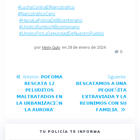
#LuchaContraElNarcotrafico
#NarcotráficoCero
#HaciaLaPolicíaDelBicentenario
#UnidosRumboAlBicentenario
#UnidosPorLaSeguridadDeNuestroPueblo
por
Heny Guty
en 28 de enero de 2024
0
Anterior:
𝗣𝗢𝗙𝗢𝗠𝗔
Siguiente:
𝗥𝗘𝗦𝗖𝗔𝗧𝗔 𝟭𝟮
𝗥𝗘𝗦𝗖𝗔𝗧𝗔𝗠𝗢𝗦 𝗔 𝗨𝗡𝗔
𝗣𝗘𝗟𝗨𝗗𝗜𝗧𝗢𝗦
𝗣𝗘𝗤𝗨𝗘Ñ𝗜𝗧𝗔
𝗠𝗔𝗟𝗧𝗥𝗔𝗧𝗔𝗗𝗢𝗦 𝗘𝗡
𝗘𝗫𝗧𝗥𝗔𝗩𝗜𝗔𝗗𝗔 𝗬 𝗟𝗔
𝗟𝗔 𝗨𝗥𝗕𝗔𝗡𝗜𝗭𝗔𝗖𝗜Ó𝗡
𝗥𝗘𝗨𝗡𝗜𝗠𝗢𝗦 𝗖𝗢𝗡 𝗦𝗨
“𝗟𝗔 𝗔𝗨𝗥𝗢𝗥𝗔”.
𝗙𝗔𝗠𝗜𝗟𝗜𝗔.
TU POLICÍA TE INFORMA