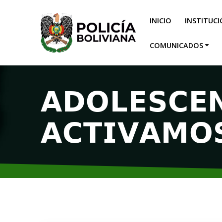
INICIO
INSTITUC
COMUNICADOS
𝗔𝗗𝗢𝗟𝗘𝗦𝗖𝗘
𝗔𝗖𝗧𝗜𝗩𝗔𝗠𝗢