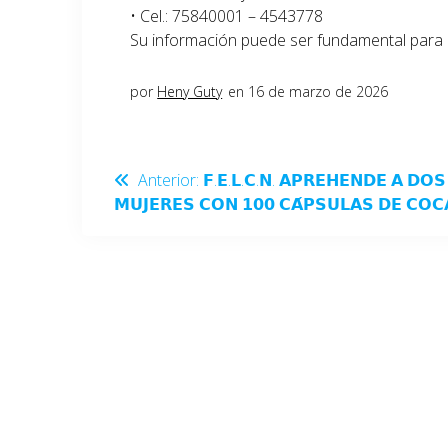
• Cel.: 75840001 – 4543778
Su información puede ser fundamental para r
por
Heny Guty
en 16 de marzo de 2026
Anterior:
𝗙.𝗘.𝗟.𝗖.𝗡. 𝗔𝗣𝗥𝗘𝗛𝗘𝗡𝗗𝗘 𝗔 𝗗𝗢𝗦
𝗠𝗨𝗝𝗘𝗥𝗘𝗦 𝗖𝗢𝗡 𝟭𝟬𝟬 𝗖𝗔́𝗣𝗦𝗨𝗟𝗔𝗦 𝗗𝗘 𝗖𝗢𝗖