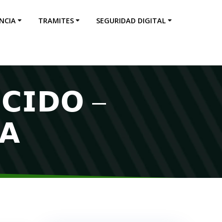
NCIA
TRAMITES
SEGURIDAD DIGITAL
𝗖𝗜𝗗𝗢 –
𝗔