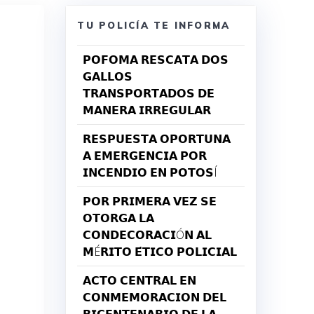
TU POLICÍA TE INFORMA
𝗣𝗢𝗙𝗢𝗠𝗔 𝗥𝗘𝗦𝗖𝗔𝗧𝗔 𝗗𝗢𝗦
𝗚𝗔𝗟𝗟𝗢𝗦
𝗧𝗥𝗔𝗡𝗦𝗣𝗢𝗥𝗧𝗔𝗗𝗢𝗦 𝗗𝗘
𝗠𝗔𝗡𝗘𝗥𝗔 𝗜𝗥𝗥𝗘𝗚𝗨𝗟𝗔𝗥
𝗥𝗘𝗦𝗣𝗨𝗘𝗦𝗧𝗔 𝗢𝗣𝗢𝗥𝗧𝗨𝗡𝗔
𝗔 𝗘𝗠𝗘𝗥𝗚𝗘𝗡𝗖𝗜𝗔 𝗣𝗢𝗥
𝗜𝗡𝗖𝗘𝗡𝗗𝗜𝗢 𝗘𝗡 𝗣𝗢𝗧𝗢𝗦Í
𝗣𝗢𝗥 𝗣𝗥𝗜𝗠𝗘𝗥𝗔 𝗩𝗘𝗭 𝗦𝗘
𝗢𝗧𝗢𝗥𝗚𝗔 𝗟𝗔
𝗖𝗢𝗡𝗗𝗘𝗖𝗢𝗥𝗔𝗖𝗜Ó𝗡 𝗔𝗟
𝗠É𝗥𝗜𝗧𝗢 𝗘́𝗧𝗜𝗖𝗢 𝗣𝗢𝗟𝗜𝗖𝗜𝗔𝗟
𝗔𝗖𝗧𝗢 𝗖𝗘𝗡𝗧𝗥𝗔𝗟 𝗘𝗡
𝗖𝗢𝗡𝗠𝗘𝗠𝗢𝗥𝗔𝗖𝗜𝗢𝗡 𝗗𝗘𝗟