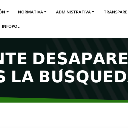
IÓN
NORMATIVA
ADMINISTRATIVA
TRANSPARE
INFOPOL
𝗧𝗘 𝗗𝗘𝗦𝗔𝗣𝗔𝗥
 𝗟𝗔 𝗕𝗨́𝗦𝗤𝗨𝗘𝗗