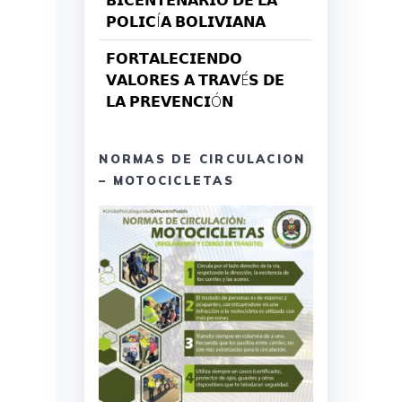
𝗕𝗜𝗖𝗘𝗡𝗧𝗘𝗡𝗔𝗥𝗜𝗢 𝗗𝗘 𝗟𝗔
𝗣𝗢𝗟𝗜𝗖Í𝗔 𝗕𝗢𝗟𝗜𝗩𝗜𝗔𝗡𝗔
𝗙𝗢𝗥𝗧𝗔𝗟𝗘𝗖𝗜𝗘𝗡𝗗𝗢
𝗩𝗔𝗟𝗢𝗥𝗘𝗦 𝗔 𝗧𝗥𝗔𝗩É𝗦 𝗗𝗘
𝗟𝗔 𝗣𝗥𝗘𝗩𝗘𝗡𝗖𝗜Ó𝗡
NORMAS DE CIRCULACION
– MOTOCICLETAS