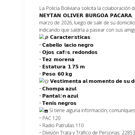
La Policía Boliviana solicita la colaboración
𝗡𝗘𝗬𝗧𝗔𝗡 𝗢𝗟𝗜𝗩𝗘𝗥 𝗕𝗨𝗥𝗚𝗢𝗔 𝗣𝗔𝗖
marzo de 2026, luego de salir de su domicilio 
indicando que saldría a pasear con sus am
𝗖𝗮𝗿𝗮𝗰𝘁𝗲𝗿í𝘀𝘁𝗶𝗰𝗮𝘀:
• 𝗖𝗮𝗯𝗲𝗹𝗹𝗼: 𝗹𝗮𝗰𝗶𝗼 𝗻𝗲𝗴𝗿𝗼
• 𝗢𝗷𝗼𝘀: 𝗰𝗮𝗳é𝘀, 𝗿𝗲𝗱𝗼𝗻𝗱𝗼𝘀
• 𝗧𝗲𝘇: 𝗺𝗼𝗿𝗲𝗻𝗮
• 𝗘𝘀𝘁𝗮𝘁𝘂𝗿𝗮: 𝟭.𝟳𝟱 𝗺
• 𝗣𝗲𝘀𝗼: 𝟲𝟬 𝗸𝗴
𝗩𝗲𝘀𝘁𝗶𝗺𝗲𝗻𝘁𝗮 𝗮𝗹 𝗺𝗼𝗺𝗲𝗻𝘁𝗼 𝗱𝗲 𝘀𝘂 𝗱𝗲
• 𝗖𝗵𝗼𝗺𝗽𝗮 𝗮𝘇𝘂𝗹
• 𝗣𝗮𝗻𝘁𝗮𝗹ó𝗻 𝗮𝘇𝘂𝗹
• 𝗧𝗲𝗻𝗶𝘀 𝗻𝗲𝗴𝗿𝗼𝘀
Si tiene alguna información, comuníque
• PAC 120
• Radio Patrullas 110
• División Trata y Tráfico de Personas: 2285