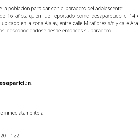
 de la población para dar con el paradero del adolescente:
𝗔𝗥𝗔, de 16 años, quien fue reportado como desaparecido el 14
ubicado en la zona Alalay, entre calle Miraflores s/n y calle Ara
igos, desconociéndose desde entonces su paradero.
𝘀𝗮𝗽𝗮𝗿𝗶𝗰𝗶ó𝗻:
se inmediatamente a:
320 – 122