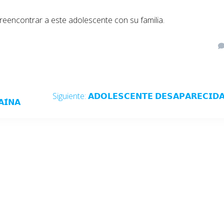
eencontrar a este adolescente con su familia.
Siguiente:
𝗔𝗗𝗢𝗟𝗘𝗦𝗖𝗘𝗡𝗧𝗘 𝗗𝗘𝗦𝗔𝗣𝗔𝗥𝗘𝗖𝗜𝗗
𝗜́𝗡𝗔