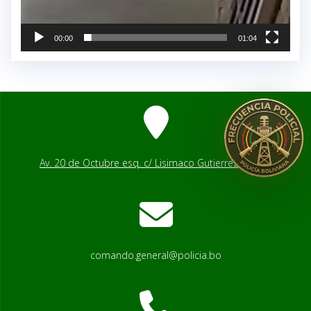
00:00
01:04
Av. 20 de Octubre esq. c/ Lisimaco Gutierrez # 2541
comando.general@policia.bo