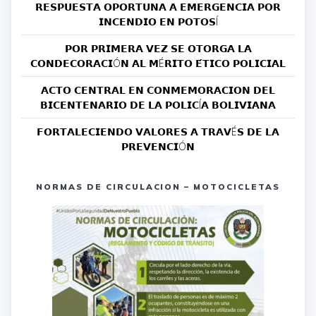
𝗥𝗘𝗦𝗣𝗨𝗘𝗦𝗧𝗔 𝗢𝗣𝗢𝗥𝗧𝗨𝗡𝗔 𝗔 𝗘𝗠𝗘𝗥𝗚𝗘𝗡𝗖𝗜𝗔 𝗣𝗢𝗥
𝗜𝗡𝗖𝗘𝗡𝗗𝗜𝗢 𝗘𝗡 𝗣𝗢𝗧𝗢𝗦Í
𝗣𝗢𝗥 𝗣𝗥𝗜𝗠𝗘𝗥𝗔 𝗩𝗘𝗭 𝗦𝗘 𝗢𝗧𝗢𝗥𝗚𝗔 𝗟𝗔
𝗖𝗢𝗡𝗗𝗘𝗖𝗢𝗥𝗔𝗖𝗜Ó𝗡 𝗔𝗟 𝗠É𝗥𝗜𝗧𝗢 𝗘́𝗧𝗜𝗖𝗢 𝗣𝗢𝗟𝗜𝗖𝗜𝗔𝗟
𝗔𝗖𝗧𝗢 𝗖𝗘𝗡𝗧𝗥𝗔𝗟 𝗘𝗡 𝗖𝗢𝗡𝗠𝗘𝗠𝗢𝗥𝗔𝗖𝗜𝗢𝗡 𝗗𝗘𝗟
𝗕𝗜𝗖𝗘𝗡𝗧𝗘𝗡𝗔𝗥𝗜𝗢 𝗗𝗘 𝗟𝗔 𝗣𝗢𝗟𝗜𝗖Í𝗔 𝗕𝗢𝗟𝗜𝗩𝗜𝗔𝗡𝗔
𝗙𝗢𝗥𝗧𝗔𝗟𝗘𝗖𝗜𝗘𝗡𝗗𝗢 𝗩𝗔𝗟𝗢𝗥𝗘𝗦 𝗔 𝗧𝗥𝗔𝗩É𝗦 𝗗𝗘 𝗟𝗔
𝗣𝗥𝗘𝗩𝗘𝗡𝗖𝗜Ó𝗡
NORMAS DE CIRCULACION – MOTOCICLETAS