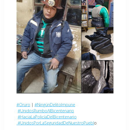
#Oruro
|
#NingúnDelitoImpune
#UnidosRumboAlBicentenario
#HaciaLaPolicíaDelBicentenario
#UnidosPorLaSeguridadDeNuestroPuebl
o