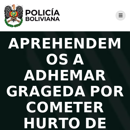
𝗔𝗣𝗥𝗘𝗛𝗘𝗡𝗗𝗘𝗠
𝗢𝗦 𝗔
𝗔𝗗𝗛𝗘𝗠𝗔𝗥
𝗚𝗥𝗔𝗚𝗘𝗗𝗔 𝗣𝗢𝗥
𝗖𝗢𝗠𝗘𝗧𝗘𝗥
𝗛𝗨𝗥𝗧𝗢 𝗗𝗘