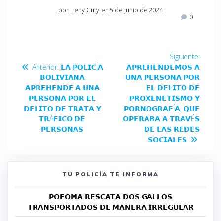
por
Heny Guty
en 5 de junio de 2024
0
Siguiente:
Anterior:
𝗟𝗔 𝗣𝗢𝗟𝗜𝗖Í𝗔
𝗔𝗣𝗥𝗘𝗛𝗘𝗡𝗗𝗘𝗠𝗢𝗦 𝗔
𝗕𝗢𝗟𝗜𝗩𝗜𝗔𝗡𝗔
𝗨𝗡𝗔 𝗣𝗘𝗥𝗦𝗢𝗡𝗔 𝗣𝗢𝗥
𝗔𝗣𝗥𝗘𝗛𝗘𝗡𝗗𝗘 𝗔 𝗨𝗡𝗔
𝗘𝗟 𝗗𝗘𝗟𝗜𝗧𝗢 𝗗𝗘
𝗣𝗘𝗥𝗦𝗢𝗡𝗔 𝗣𝗢𝗥 𝗘𝗟
𝗣𝗥𝗢𝗫𝗘𝗡𝗘𝗧𝗜𝗦𝗠𝗢 𝗬
𝗗𝗘𝗟𝗜𝗧𝗢 𝗗𝗘 𝗧𝗥𝗔𝗧𝗔 𝗬
𝗣𝗢𝗥𝗡𝗢𝗚𝗥𝗔𝗙Í𝗔, 𝗤𝗨𝗘
𝗧𝗥Á𝗙𝗜𝗖𝗢 𝗗𝗘
𝗢𝗣𝗘𝗥𝗔𝗕𝗔 𝗔 𝗧𝗥𝗔𝗩É𝗦
𝗣𝗘𝗥𝗦𝗢𝗡𝗔𝗦
𝗗𝗘 𝗟𝗔𝗦 𝗥𝗘𝗗𝗘𝗦
𝗦𝗢𝗖𝗜𝗔𝗟𝗘𝗦
TU POLICÍA TE INFORMA
𝗣𝗢𝗙𝗢𝗠𝗔 𝗥𝗘𝗦𝗖𝗔𝗧𝗔 𝗗𝗢𝗦 𝗚𝗔𝗟𝗟𝗢𝗦
𝗧𝗥𝗔𝗡𝗦𝗣𝗢𝗥𝗧𝗔𝗗𝗢𝗦 𝗗𝗘 𝗠𝗔𝗡𝗘𝗥𝗔 𝗜𝗥𝗥𝗘𝗚𝗨𝗟𝗔𝗥