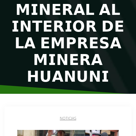
𝗠𝗜𝗡𝗘𝗥𝗔𝗟 𝗔𝗟
𝗜𝗡𝗧𝗘𝗥𝗜𝗢𝗥 𝗗𝗘
𝗟𝗔 𝗘𝗠𝗣𝗥𝗘𝗦𝗔
𝗠𝗜𝗡𝗘𝗥𝗔
𝗛𝗨𝗔𝗡𝗨𝗡𝗜
NOTICIAS