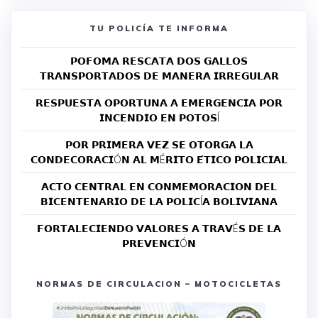
TU POLICÍA TE INFORMA
𝗣𝗢𝗙𝗢𝗠𝗔 𝗥𝗘𝗦𝗖𝗔𝗧𝗔 𝗗𝗢𝗦 𝗚𝗔𝗟𝗟𝗢𝗦
𝗧𝗥𝗔𝗡𝗦𝗣𝗢𝗥𝗧𝗔𝗗𝗢𝗦 𝗗𝗘 𝗠𝗔𝗡𝗘𝗥𝗔 𝗜𝗥𝗥𝗘𝗚𝗨𝗟𝗔𝗥
𝗥𝗘𝗦𝗣𝗨𝗘𝗦𝗧𝗔 𝗢𝗣𝗢𝗥𝗧𝗨𝗡𝗔 𝗔 𝗘𝗠𝗘𝗥𝗚𝗘𝗡𝗖𝗜𝗔 𝗣𝗢𝗥
𝗜𝗡𝗖𝗘𝗡𝗗𝗜𝗢 𝗘𝗡 𝗣𝗢𝗧𝗢𝗦Í
𝗣𝗢𝗥 𝗣𝗥𝗜𝗠𝗘𝗥𝗔 𝗩𝗘𝗭 𝗦𝗘 𝗢𝗧𝗢𝗥𝗚𝗔 𝗟𝗔
𝗖𝗢𝗡𝗗𝗘𝗖𝗢𝗥𝗔𝗖𝗜Ó𝗡 𝗔𝗟 𝗠É𝗥𝗜𝗧𝗢 𝗘́𝗧𝗜𝗖𝗢 𝗣𝗢𝗟𝗜𝗖𝗜𝗔𝗟
𝗔𝗖𝗧𝗢 𝗖𝗘𝗡𝗧𝗥𝗔𝗟 𝗘𝗡 𝗖𝗢𝗡𝗠𝗘𝗠𝗢𝗥𝗔𝗖𝗜𝗢𝗡 𝗗𝗘𝗟
𝗕𝗜𝗖𝗘𝗡𝗧𝗘𝗡𝗔𝗥𝗜𝗢 𝗗𝗘 𝗟𝗔 𝗣𝗢𝗟𝗜𝗖Í𝗔 𝗕𝗢𝗟𝗜𝗩𝗜𝗔𝗡𝗔
𝗙𝗢𝗥𝗧𝗔𝗟𝗘𝗖𝗜𝗘𝗡𝗗𝗢 𝗩𝗔𝗟𝗢𝗥𝗘𝗦 𝗔 𝗧𝗥𝗔𝗩É𝗦 𝗗𝗘 𝗟𝗔
𝗣𝗥𝗘𝗩𝗘𝗡𝗖𝗜Ó𝗡
NORMAS DE CIRCULACION – MOTOCICLETAS