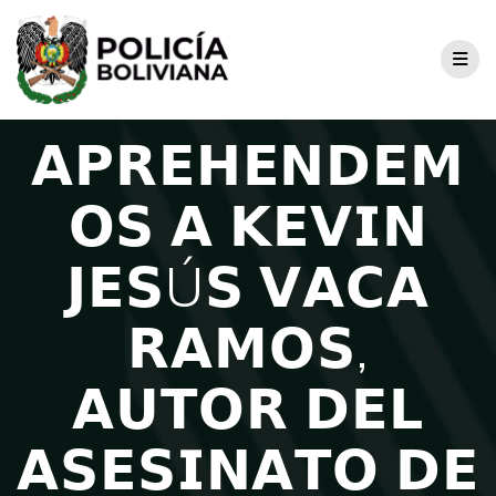
𝗔𝗣𝗥𝗘𝗛𝗘𝗡𝗗𝗘𝗠
𝗢𝗦 𝗔 𝗞𝗘𝗩𝗜𝗡
𝗝𝗘𝗦Ú𝗦 𝗩𝗔𝗖𝗔
𝗥𝗔𝗠𝗢𝗦,
𝗔𝗨𝗧𝗢𝗥 𝗗𝗘𝗟
𝗔𝗦𝗘𝗦𝗜𝗡𝗔𝗧𝗢 𝗗𝗘