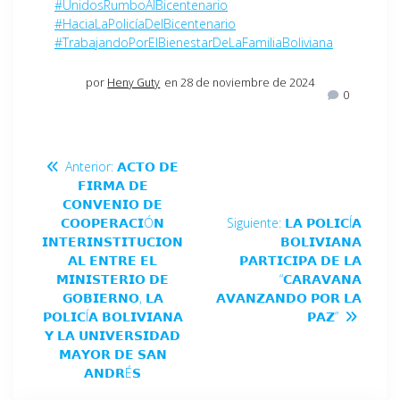
#UnidosRumboAlBicentenario
#HaciaLaPolicíaDelBicentenario
#TrabajandoPorElBienestarDeLaFamiliaBoliviana
por
Heny Guty
en 28 de noviembre de 2024
0
Anterior:
𝗔𝗖𝗧𝗢 𝗗𝗘
𝗙𝗜𝗥𝗠𝗔 𝗗𝗘
𝗖𝗢𝗡𝗩𝗘𝗡𝗜𝗢 𝗗𝗘
𝗖𝗢𝗢𝗣𝗘𝗥𝗔𝗖𝗜Ó𝗡
Siguiente:
𝗟𝗔 𝗣𝗢𝗟𝗜𝗖Í𝗔
𝗜𝗡𝗧𝗘𝗥𝗜𝗡𝗦𝗧𝗜𝗧𝗨𝗖𝗜𝗢𝗡
𝗕𝗢𝗟𝗜𝗩𝗜𝗔𝗡𝗔
𝗔𝗟 𝗘𝗡𝗧𝗥𝗘 𝗘𝗟
𝗣𝗔𝗥𝗧𝗜𝗖𝗜𝗣𝗔 𝗗𝗘 𝗟𝗔
𝗠𝗜𝗡𝗜𝗦𝗧𝗘𝗥𝗜𝗢 𝗗𝗘
“𝗖𝗔𝗥𝗔𝗩𝗔𝗡𝗔
𝗚𝗢𝗕𝗜𝗘𝗥𝗡𝗢, 𝗟𝗔
𝗔𝗩𝗔𝗡𝗭𝗔𝗡𝗗𝗢 𝗣𝗢𝗥 𝗟𝗔
𝗣𝗢𝗟𝗜𝗖Í𝗔 𝗕𝗢𝗟𝗜𝗩𝗜𝗔𝗡𝗔
𝗣𝗔𝗭”
𝗬 𝗟𝗔 𝗨𝗡𝗜𝗩𝗘𝗥𝗦𝗜𝗗𝗔𝗗
𝗠𝗔𝗬𝗢𝗥 𝗗𝗘 𝗦𝗔𝗡
𝗔𝗡𝗗𝗥É𝗦