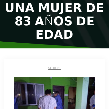
𝗨𝗡𝗔 𝗠𝗨𝗝𝗘𝗥 𝗗𝗘
𝟴𝟯 𝗔Ñ𝗢𝗦 𝗗𝗘
𝗘𝗗𝗔𝗗
NOTICIAS