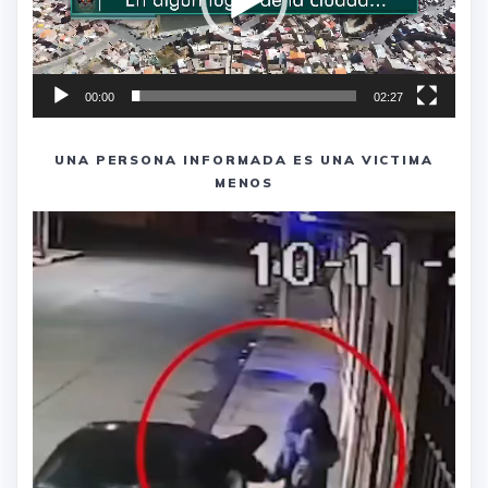
00:00
02:27
UNA PERSONA INFORMADA ES UNA VICTIMA
MENOS
Reproductor
de
vídeo