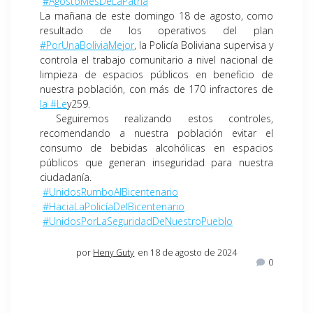
#AgostoMesDeLaPatria
La mañana de este domingo 18 de agosto, como
resultado de los operativos del plan
#PorUnaBoliviaMejor
, la Policía Boliviana supervisa y
controla el trabajo comunitario a nivel nacional de
limpieza de espacios públicos en beneficio de
nuestra población, con más de 170 infractores de
la #Le
y259.
Seguiremos realizando estos controles,
recomendando a nuestra población evitar el
consumo de bebidas alcohólicas en espacios
públicos que generan inseguridad para nuestra
ciudadanía.
#UnidosRumboAlBicentenario
#HaciaLaPolicíaDelBicentenario
#UnidosPorLaSeguridadDeNuestroPueblo
por
Heny Guty
en 18 de agosto de 2024
0