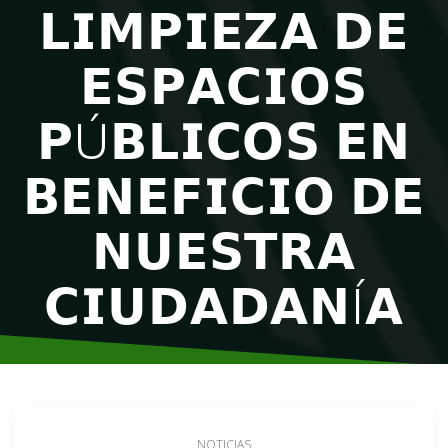
𝗟𝗜𝗠𝗣𝗜𝗘𝗭𝗔 𝗗𝗘
𝗘𝗦𝗣𝗔𝗖𝗜𝗢𝗦
𝗣Ú𝗕𝗟𝗜𝗖𝗢𝗦 𝗘𝗡
𝗕𝗘𝗡𝗘𝗙𝗜𝗖𝗜𝗢 𝗗𝗘
𝗡𝗨𝗘𝗦𝗧𝗥𝗔
𝗖𝗜𝗨𝗗𝗔𝗗𝗔𝗡Í𝗔
NOTICIAS