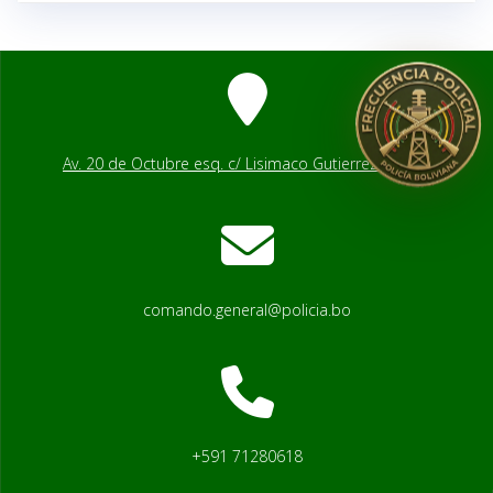
Av. 20 de Octubre esq. c/ Lisimaco Gutierrez # 2541
comando.general@policia.bo
+591 71280618