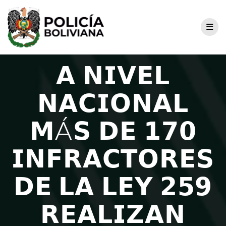
𝗔 𝗡𝗜𝗩𝗘𝗟
𝗡𝗔𝗖𝗜𝗢𝗡𝗔𝗟
𝗠Á𝗦 𝗗𝗘 𝟭𝟳𝟬
𝗜𝗡𝗙𝗥𝗔𝗖𝗧𝗢𝗥𝗘𝗦
𝗗𝗘 𝗟𝗔 𝗟𝗘𝗬 𝟮𝟱𝟵
𝗥𝗘𝗔𝗟𝗜𝗭𝗔𝗡