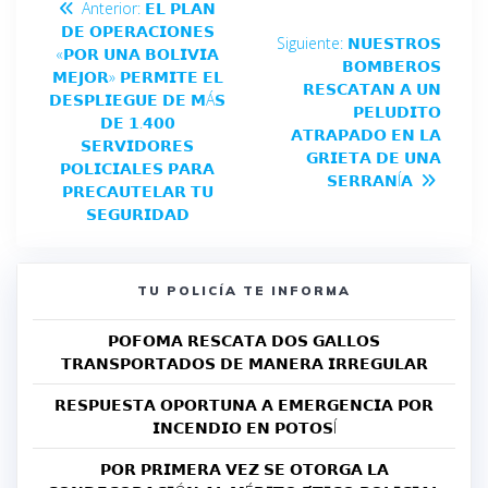
Anterior:
𝗘𝗟 𝗣𝗟𝗔𝗡
𝗗𝗘 𝗢𝗣𝗘𝗥𝗔𝗖𝗜𝗢𝗡𝗘𝗦
Siguiente:
𝗡𝗨𝗘𝗦𝗧𝗥𝗢𝗦
«𝗣𝗢𝗥 𝗨𝗡𝗔 𝗕𝗢𝗟𝗜𝗩𝗜𝗔
𝗕𝗢𝗠𝗕𝗘𝗥𝗢𝗦
𝗠𝗘𝗝𝗢𝗥» 𝗣𝗘𝗥𝗠𝗜𝗧𝗘 𝗘𝗟
𝗥𝗘𝗦𝗖𝗔𝗧𝗔𝗡 𝗔 𝗨𝗡
𝗗𝗘𝗦𝗣𝗟𝗜𝗘𝗚𝗨𝗘 𝗗𝗘 𝗠Á𝗦
𝗣𝗘𝗟𝗨𝗗𝗜𝗧𝗢
𝗗𝗘 𝟭.𝟰𝟬𝟬
𝗔𝗧𝗥𝗔𝗣𝗔𝗗𝗢 𝗘𝗡 𝗟𝗔
𝗦𝗘𝗥𝗩𝗜𝗗𝗢𝗥𝗘𝗦
𝗚𝗥𝗜𝗘𝗧𝗔 𝗗𝗘 𝗨𝗡𝗔
𝗣𝗢𝗟𝗜𝗖𝗜𝗔𝗟𝗘𝗦 𝗣𝗔𝗥𝗔
𝗦𝗘𝗥𝗥𝗔𝗡Í𝗔
𝗣𝗥𝗘𝗖𝗔𝗨𝗧𝗘𝗟𝗔𝗥 𝗧𝗨
𝗦𝗘𝗚𝗨𝗥𝗜𝗗𝗔𝗗
TU POLICÍA TE INFORMA
𝗣𝗢𝗙𝗢𝗠𝗔 𝗥𝗘𝗦𝗖𝗔𝗧𝗔 𝗗𝗢𝗦 𝗚𝗔𝗟𝗟𝗢𝗦
𝗧𝗥𝗔𝗡𝗦𝗣𝗢𝗥𝗧𝗔𝗗𝗢𝗦 𝗗𝗘 𝗠𝗔𝗡𝗘𝗥𝗔 𝗜𝗥𝗥𝗘𝗚𝗨𝗟𝗔𝗥
𝗥𝗘𝗦𝗣𝗨𝗘𝗦𝗧𝗔 𝗢𝗣𝗢𝗥𝗧𝗨𝗡𝗔 𝗔 𝗘𝗠𝗘𝗥𝗚𝗘𝗡𝗖𝗜𝗔 𝗣𝗢𝗥
𝗜𝗡𝗖𝗘𝗡𝗗𝗜𝗢 𝗘𝗡 𝗣𝗢𝗧𝗢𝗦Í
𝗣𝗢𝗥 𝗣𝗥𝗜𝗠𝗘𝗥𝗔 𝗩𝗘𝗭 𝗦𝗘 𝗢𝗧𝗢𝗥𝗚𝗔 𝗟𝗔