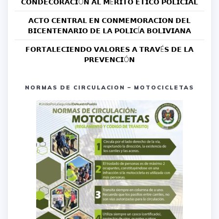
𝗖𝗢𝗡𝗗𝗘𝗖𝗢𝗥𝗔𝗖𝗜Ó𝗡 𝗔𝗟 𝗠É𝗥𝗜𝗧𝗢 𝗘́𝗧𝗜𝗖𝗢 𝗣𝗢𝗟𝗜𝗖𝗜𝗔𝗟
𝗔𝗖𝗧𝗢 𝗖𝗘𝗡𝗧𝗥𝗔𝗟 𝗘𝗡 𝗖𝗢𝗡𝗠𝗘𝗠𝗢𝗥𝗔𝗖𝗜𝗢𝗡 𝗗𝗘𝗟
𝗕𝗜𝗖𝗘𝗡𝗧𝗘𝗡𝗔𝗥𝗜𝗢 𝗗𝗘 𝗟𝗔 𝗣𝗢𝗟𝗜𝗖Í𝗔 𝗕𝗢𝗟𝗜𝗩𝗜𝗔𝗡𝗔
𝗙𝗢𝗥𝗧𝗔𝗟𝗘𝗖𝗜𝗘𝗡𝗗𝗢 𝗩𝗔𝗟𝗢𝗥𝗘𝗦 𝗔 𝗧𝗥𝗔𝗩É𝗦 𝗗𝗘 𝗟𝗔
𝗣𝗥𝗘𝗩𝗘𝗡𝗖𝗜Ó𝗡
NORMAS DE CIRCULACION – MOTOCICLETAS