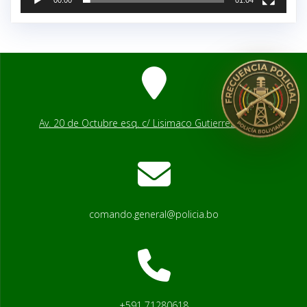
Av. 20 de Octubre esq. c/ Lisimaco Gutierrez # 2541
comando.general@policia.bo
+591 71280618