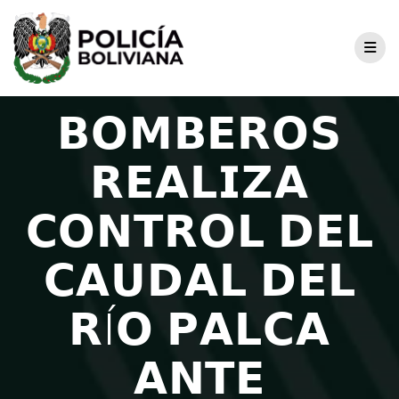
𝗕𝗢𝗠𝗕𝗘𝗥𝗢𝗦
𝗥𝗘𝗔𝗟𝗜𝗭𝗔
𝗖𝗢𝗡𝗧𝗥𝗢𝗟 𝗗𝗘𝗟
𝗖𝗔𝗨𝗗𝗔𝗟 𝗗𝗘𝗟
𝗥Í𝗢 𝗣𝗔𝗟𝗖𝗔
𝗔𝗡𝗧𝗘