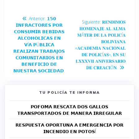
Anterior:
𝟭𝟱𝟬
Siguiente:
𝐑𝐄𝐍𝐃𝐈𝐌𝐎𝐒
𝗜𝗡𝗙𝗥𝗔𝗖𝗧𝗢𝗥𝗘𝗦 𝗣𝗢𝗥
𝐇𝐎𝐌𝐄𝐍𝐀𝐉𝐄 𝐀𝐋 𝐀𝐋𝐌𝐀
𝗖𝗢𝗡𝗦𝗨𝗠𝗜𝗥 𝗕𝗘𝗕𝗜𝗗𝗔𝗦
𝐌Á𝐓𝐄𝐑 𝐃𝐄 𝐋𝐀 𝐏𝐎𝐋𝐈𝐂Í𝐀
𝗔𝗟𝗖𝗢𝗛𝗢𝗟𝗜𝗖𝗔𝗦 𝗘𝗡
𝐁𝐎𝐋𝐈𝐕𝐈𝐀𝐍𝐀
𝗩Í𝗔 𝗣Ú𝗕𝗟𝗜𝗖𝗔
«𝐀𝐂𝐀𝐃𝐄𝐌𝐈𝐀 𝐍𝐀𝐂𝐈𝐎𝐍𝐀𝐋
𝗥𝗘𝗔𝗟𝗜𝗭𝗔𝗡 𝗧𝗥𝗔𝗕𝗔𝗝𝗢𝗦
𝐃𝐄 𝐏𝐎𝐋𝐈𝐂Í𝐀𝐒», 𝐄𝐍 𝐒𝐔
𝗖𝗢𝗠𝗨𝗡𝗜𝗧𝗔𝗥𝗜𝗢𝗦 𝗘𝗡
𝐋𝐗𝐗𝐗𝐕𝐈𝐈 𝐀𝐍𝐈𝐕𝐄𝐑𝐒𝐀𝐑𝐈𝐎
𝗕𝗘𝗡𝗘𝗙𝗜𝗖𝗜𝗢 𝗗𝗘
𝐃𝐄 𝐂𝐑𝐄𝐀𝐂𝐈Ó𝐍.
𝗡𝗨𝗘𝗦𝗧𝗥𝗔 𝗦𝗢𝗖𝗜𝗘𝗗𝗔𝗗.
TU POLICÍA TE INFORMA
𝗣𝗢𝗙𝗢𝗠𝗔 𝗥𝗘𝗦𝗖𝗔𝗧𝗔 𝗗𝗢𝗦 𝗚𝗔𝗟𝗟𝗢𝗦
𝗧𝗥𝗔𝗡𝗦𝗣𝗢𝗥𝗧𝗔𝗗𝗢𝗦 𝗗𝗘 𝗠𝗔𝗡𝗘𝗥𝗔 𝗜𝗥𝗥𝗘𝗚𝗨𝗟𝗔𝗥
𝗥𝗘𝗦𝗣𝗨𝗘𝗦𝗧𝗔 𝗢𝗣𝗢𝗥𝗧𝗨𝗡𝗔 𝗔 𝗘𝗠𝗘𝗥𝗚𝗘𝗡𝗖𝗜𝗔 𝗣𝗢𝗥
𝗜𝗡𝗖𝗘𝗡𝗗𝗜𝗢 𝗘𝗡 𝗣𝗢𝗧𝗢𝗦Í