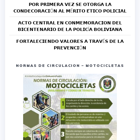
𝗣𝗢𝗥 𝗣𝗥𝗜𝗠𝗘𝗥𝗔 𝗩𝗘𝗭 𝗦𝗘 𝗢𝗧𝗢𝗥𝗚𝗔 𝗟𝗔
𝗖𝗢𝗡𝗗𝗘𝗖𝗢𝗥𝗔𝗖𝗜Ó𝗡 𝗔𝗟 𝗠É𝗥𝗜𝗧𝗢 𝗘́𝗧𝗜𝗖𝗢 𝗣𝗢𝗟𝗜𝗖𝗜𝗔𝗟
𝗔𝗖𝗧𝗢 𝗖𝗘𝗡𝗧𝗥𝗔𝗟 𝗘𝗡 𝗖𝗢𝗡𝗠𝗘𝗠𝗢𝗥𝗔𝗖𝗜𝗢𝗡 𝗗𝗘𝗟
𝗕𝗜𝗖𝗘𝗡𝗧𝗘𝗡𝗔𝗥𝗜𝗢 𝗗𝗘 𝗟𝗔 𝗣𝗢𝗟𝗜𝗖Í𝗔 𝗕𝗢𝗟𝗜𝗩𝗜𝗔𝗡𝗔
𝗙𝗢𝗥𝗧𝗔𝗟𝗘𝗖𝗜𝗘𝗡𝗗𝗢 𝗩𝗔𝗟𝗢𝗥𝗘𝗦 𝗔 𝗧𝗥𝗔𝗩É𝗦 𝗗𝗘 𝗟𝗔
𝗣𝗥𝗘𝗩𝗘𝗡𝗖𝗜Ó𝗡
NORMAS DE CIRCULACION – MOTOCICLETAS