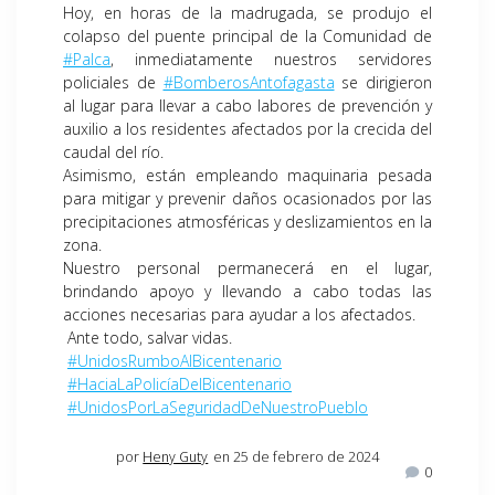
Hoy, en horas de la madrugada, se produjo el
colapso del puente principal de la Comunidad de
#Palca
, inmediatamente nuestros servidores
policiales de
#BomberosAntofagasta
se dirigieron
al lugar para llevar a cabo labores de prevención y
auxilio a los residentes afectados por la crecida del
caudal del río.
Asimismo, están empleando maquinaria pesada
para mitigar y prevenir daños ocasionados por las
precipitaciones atmosféricas y deslizamientos en la
zona.
Nuestro personal permanecerá en el lugar,
brindando apoyo y llevando a cabo todas las
acciones necesarias para ayudar a los afectados.
Ante todo, salvar vidas.
#UnidosRumboAlBicentenario
#HaciaLaPolicíaDelBicentenario
#UnidosPorLaSeguridadDeNuestroPueblo
por
Heny Guty
en 25 de febrero de 2024
0