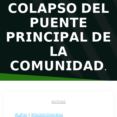
𝗖𝗢𝗟𝗔𝗣𝗦𝗢 𝗗𝗘𝗟
𝗣𝗨𝗘𝗡𝗧𝗘
𝗣𝗥𝗜𝗡𝗖𝗜𝗣𝗔𝗟 𝗗𝗘
𝗟𝗔
𝗖𝗢𝗠𝗨𝗡𝗜𝗗𝗔𝗗.
NOTICIAS
#LaPaz
|
#GestiónOperativa