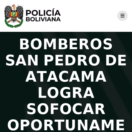
𝗕𝗢𝗠𝗕𝗘𝗥𝗢𝗦
𝗦𝗔𝗡 𝗣𝗘𝗗𝗥𝗢 𝗗𝗘
𝗔𝗧𝗔𝗖𝗔𝗠𝗔
𝗟𝗢𝗚𝗥𝗔
𝗦𝗢𝗙𝗢𝗖𝗔𝗥
𝗢𝗣𝗢𝗥𝗧𝗨𝗡𝗔𝗠𝗘