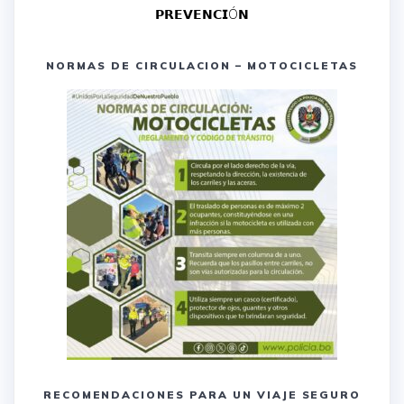
𝗣𝗥𝗘𝗩𝗘𝗡𝗖𝗜Ó𝗡
NORMAS DE CIRCULACION – MOTOCICLETAS
RECOMENDACIONES PARA UN VIAJE SEGURO