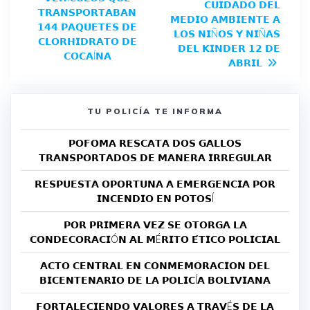
𝗖𝗨𝗜𝗗𝗔𝗗𝗢 𝗗𝗘𝗟
𝗧𝗥𝗔𝗡𝗦𝗣𝗢𝗥𝗧𝗔𝗕𝗔𝗡
𝗠𝗘𝗗𝗜𝗢 𝗔𝗠𝗕𝗜𝗘𝗡𝗧𝗘 𝗔
𝟭𝟰𝟰 𝗣𝗔𝗤𝗨𝗘𝗧𝗘𝗦 𝗗𝗘
𝗟𝗢𝗦 𝗡𝗜Ñ𝗢𝗦 𝗬 𝗡𝗜Ñ𝗔𝗦
𝗖𝗟𝗢𝗥𝗛𝗜𝗗𝗥𝗔𝗧𝗢 𝗗𝗘
𝗗𝗘𝗟 𝗞𝗜𝗡𝗗𝗘𝗥 𝟭𝟮 𝗗𝗘
𝗖𝗢𝗖𝗔Í𝗡𝗔
𝗔𝗕𝗥𝗜𝗟
TU POLICÍA TE INFORMA
𝗣𝗢𝗙𝗢𝗠𝗔 𝗥𝗘𝗦𝗖𝗔𝗧𝗔 𝗗𝗢𝗦 𝗚𝗔𝗟𝗟𝗢𝗦
𝗧𝗥𝗔𝗡𝗦𝗣𝗢𝗥𝗧𝗔𝗗𝗢𝗦 𝗗𝗘 𝗠𝗔𝗡𝗘𝗥𝗔 𝗜𝗥𝗥𝗘𝗚𝗨𝗟𝗔𝗥
𝗥𝗘𝗦𝗣𝗨𝗘𝗦𝗧𝗔 𝗢𝗣𝗢𝗥𝗧𝗨𝗡𝗔 𝗔 𝗘𝗠𝗘𝗥𝗚𝗘𝗡𝗖𝗜𝗔 𝗣𝗢𝗥
𝗜𝗡𝗖𝗘𝗡𝗗𝗜𝗢 𝗘𝗡 𝗣𝗢𝗧𝗢𝗦Í
𝗣𝗢𝗥 𝗣𝗥𝗜𝗠𝗘𝗥𝗔 𝗩𝗘𝗭 𝗦𝗘 𝗢𝗧𝗢𝗥𝗚𝗔 𝗟𝗔
𝗖𝗢𝗡𝗗𝗘𝗖𝗢𝗥𝗔𝗖𝗜Ó𝗡 𝗔𝗟 𝗠É𝗥𝗜𝗧𝗢 𝗘́𝗧𝗜𝗖𝗢 𝗣𝗢𝗟𝗜𝗖𝗜𝗔𝗟
𝗔𝗖𝗧𝗢 𝗖𝗘𝗡𝗧𝗥𝗔𝗟 𝗘𝗡 𝗖𝗢𝗡𝗠𝗘𝗠𝗢𝗥𝗔𝗖𝗜𝗢𝗡 𝗗𝗘𝗟
𝗕𝗜𝗖𝗘𝗡𝗧𝗘𝗡𝗔𝗥𝗜𝗢 𝗗𝗘 𝗟𝗔 𝗣𝗢𝗟𝗜𝗖Í𝗔 𝗕𝗢𝗟𝗜𝗩𝗜𝗔𝗡𝗔
𝗙𝗢𝗥𝗧𝗔𝗟𝗘𝗖𝗜𝗘𝗡𝗗𝗢 𝗩𝗔𝗟𝗢𝗥𝗘𝗦 𝗔 𝗧𝗥𝗔𝗩É𝗦 𝗗𝗘 𝗟𝗔