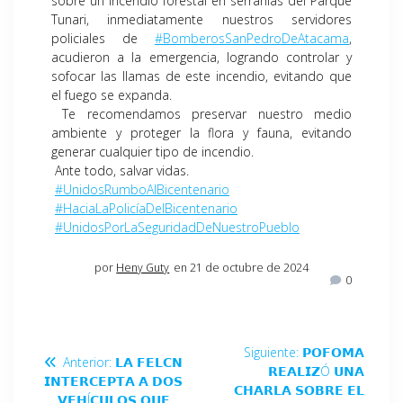
sobre un incendio forestal en serranías del Parque
Tunari, inmediatamente nuestros servidores
policiales de
#BomberosSanPedroDeAtacama
,
acudieron a la emergencia, logrando controlar y
sofocar las llamas de este incendio, evitando que
el fuego se expanda.
Te recomendamos preservar nuestro medio
ambiente y proteger la flora y fauna, evitando
generar cualquier tipo de incendio.
Ante todo, salvar vidas.
#UnidosRumboAlBicentenario
#HaciaLaPolicíaDelBicentenario
#UnidosPorLaSeguridadDeNuestroPueblo
por
Heny Guty
en 21 de octubre de 2024
0
Siguiente:
𝗣𝗢𝗙𝗢𝗠𝗔
Anterior:
𝗟𝗔 𝗙𝗘𝗟𝗖𝗡
𝗥𝗘𝗔𝗟𝗜𝗭Ó 𝗨𝗡𝗔
𝗜𝗡𝗧𝗘𝗥𝗖𝗘𝗣𝗧𝗔 𝗔 𝗗𝗢𝗦
𝗖𝗛𝗔𝗥𝗟𝗔 𝗦𝗢𝗕𝗥𝗘 𝗘𝗟
𝗩𝗘𝗛Í𝗖𝗨𝗟𝗢𝗦 𝗤𝗨𝗘