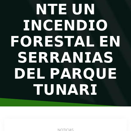
𝗡𝗧𝗘 𝗨𝗡
𝗜𝗡𝗖𝗘𝗡𝗗𝗜𝗢
𝗙𝗢𝗥𝗘𝗦𝗧𝗔𝗟 𝗘𝗡
𝗦𝗘𝗥𝗥𝗔𝗡𝗜𝗔𝗦
𝗗𝗘𝗟 𝗣𝗔𝗥𝗤𝗨𝗘
𝗧𝗨𝗡𝗔𝗥𝗜
NOTICIAS