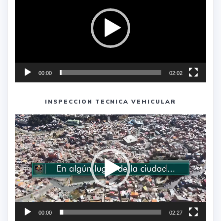
00:00
02:02
INSPECCION TECNICA VEHICULAR
Reproductor
de
vídeo
00:00
02:27