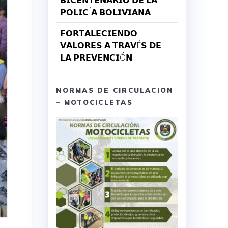
𝗕𝗜𝗖𝗘𝗡𝗧𝗘𝗡𝗔𝗥𝗜𝗢 𝗗𝗘 𝗟𝗔
𝗣𝗢𝗟𝗜𝗖Í𝗔 𝗕𝗢𝗟𝗜𝗩𝗜𝗔𝗡𝗔
𝗙𝗢𝗥𝗧𝗔𝗟𝗘𝗖𝗜𝗘𝗡𝗗𝗢
𝗩𝗔𝗟𝗢𝗥𝗘𝗦 𝗔 𝗧𝗥𝗔𝗩É𝗦 𝗗𝗘
𝗟𝗔 𝗣𝗥𝗘𝗩𝗘𝗡𝗖𝗜Ó𝗡
NORMAS DE CIRCULACION
– MOTOCICLETAS