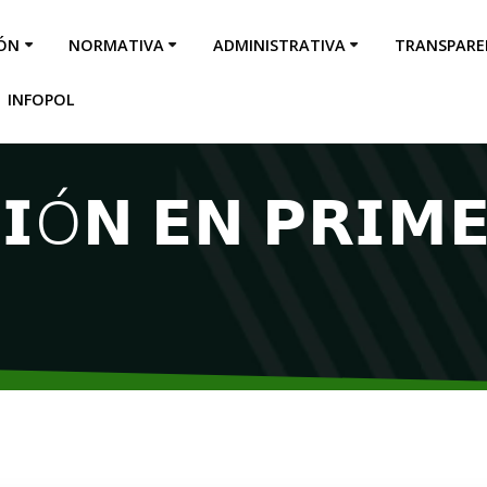
IÓN
NORMATIVA
ADMINISTRATIVA
TRANSPARE
INFOPOL
𝗜Ó𝗡 𝗘𝗡 𝗣𝗥𝗜𝗠