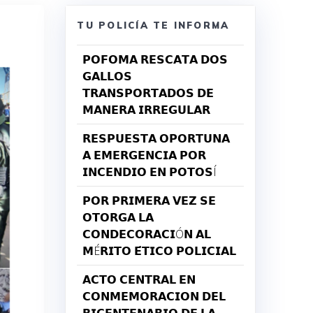
TU POLICÍA TE INFORMA
𝗣𝗢𝗙𝗢𝗠𝗔 𝗥𝗘𝗦𝗖𝗔𝗧𝗔 𝗗𝗢𝗦
𝗚𝗔𝗟𝗟𝗢𝗦
𝗧𝗥𝗔𝗡𝗦𝗣𝗢𝗥𝗧𝗔𝗗𝗢𝗦 𝗗𝗘
𝗠𝗔𝗡𝗘𝗥𝗔 𝗜𝗥𝗥𝗘𝗚𝗨𝗟𝗔𝗥
𝗥𝗘𝗦𝗣𝗨𝗘𝗦𝗧𝗔 𝗢𝗣𝗢𝗥𝗧𝗨𝗡𝗔
𝗔 𝗘𝗠𝗘𝗥𝗚𝗘𝗡𝗖𝗜𝗔 𝗣𝗢𝗥
𝗜𝗡𝗖𝗘𝗡𝗗𝗜𝗢 𝗘𝗡 𝗣𝗢𝗧𝗢𝗦Í
𝗣𝗢𝗥 𝗣𝗥𝗜𝗠𝗘𝗥𝗔 𝗩𝗘𝗭 𝗦𝗘
𝗢𝗧𝗢𝗥𝗚𝗔 𝗟𝗔
𝗖𝗢𝗡𝗗𝗘𝗖𝗢𝗥𝗔𝗖𝗜Ó𝗡 𝗔𝗟
𝗠É𝗥𝗜𝗧𝗢 𝗘́𝗧𝗜𝗖𝗢 𝗣𝗢𝗟𝗜𝗖𝗜𝗔𝗟
𝗔𝗖𝗧𝗢 𝗖𝗘𝗡𝗧𝗥𝗔𝗟 𝗘𝗡
𝗖𝗢𝗡𝗠𝗘𝗠𝗢𝗥𝗔𝗖𝗜𝗢𝗡 𝗗𝗘𝗟