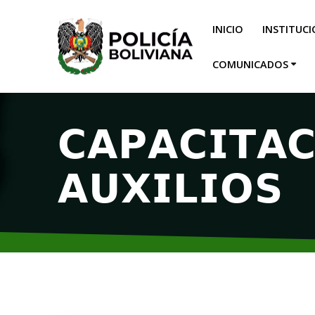
INICIO
INSTITUC
COMUNICADOS
𝗖𝗔𝗣𝗔𝗖𝗜𝗧𝗔
𝗔𝗨𝗫𝗜𝗟𝗜𝗢𝗦