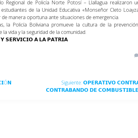
o Regional de Policía Norte Potosí – Llallagua realizaron 
 a estudiantes de la Unidad Educativa «Monseñor Cleto Loayz
r de manera oportuna ante situaciones de emergencia.
as, la Policía Boliviana promueve la cultura de la prevenció
la vida y la seguridad de la comunidad.
 𝗦𝗘𝗥𝗩𝗜𝗖𝗜𝗢 𝗔 𝗟𝗔 𝗣𝗔𝗧𝗥𝗜𝗔
𝗖𝗜Ó𝗡
Siguiente:
𝗢𝗣𝗘𝗥𝗔𝗧𝗜𝗩𝗢 𝗖𝗢𝗡𝗧𝗥
𝗖𝗢𝗡𝗧𝗥𝗔𝗕𝗔𝗡𝗗𝗢 𝗗𝗘 𝗖𝗢𝗠𝗕𝗨𝗦𝗧𝗜𝗕𝗟