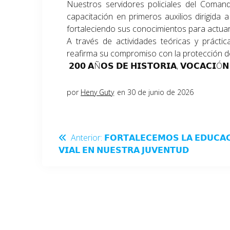
Nuestros servidores policiales del Comand
capacitación en primeros auxilios dirigida
fortaleciendo sus conocimientos para actua
A través de actividades teóricas y práctic
reafirma su compromiso con la protección de 
𝟮𝟬𝟬 𝗔Ñ𝗢𝗦 𝗗𝗘 𝗛𝗜𝗦𝗧𝗢𝗥𝗜𝗔, 𝗩𝗢𝗖𝗔𝗖𝗜Ó𝗡 
por
Heny Guty
en 30 de junio de 2026
Anterior:
𝗙𝗢𝗥𝗧𝗔𝗟𝗘𝗖𝗘𝗠𝗢𝗦 𝗟𝗔 𝗘𝗗𝗨𝗖𝗔
𝗩𝗜𝗔𝗟 𝗘𝗡 𝗡𝗨𝗘𝗦𝗧𝗥𝗔 𝗝𝗨𝗩𝗘𝗡𝗧𝗨𝗗