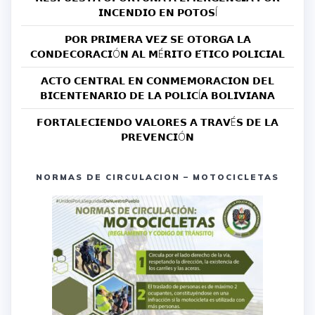
𝗜𝗡𝗖𝗘𝗡𝗗𝗜𝗢 𝗘𝗡 𝗣𝗢𝗧𝗢𝗦Í
𝗣𝗢𝗥 𝗣𝗥𝗜𝗠𝗘𝗥𝗔 𝗩𝗘𝗭 𝗦𝗘 𝗢𝗧𝗢𝗥𝗚𝗔 𝗟𝗔
𝗖𝗢𝗡𝗗𝗘𝗖𝗢𝗥𝗔𝗖𝗜Ó𝗡 𝗔𝗟 𝗠É𝗥𝗜𝗧𝗢 𝗘́𝗧𝗜𝗖𝗢 𝗣𝗢𝗟𝗜𝗖𝗜𝗔𝗟
𝗔𝗖𝗧𝗢 𝗖𝗘𝗡𝗧𝗥𝗔𝗟 𝗘𝗡 𝗖𝗢𝗡𝗠𝗘𝗠𝗢𝗥𝗔𝗖𝗜𝗢𝗡 𝗗𝗘𝗟
𝗕𝗜𝗖𝗘𝗡𝗧𝗘𝗡𝗔𝗥𝗜𝗢 𝗗𝗘 𝗟𝗔 𝗣𝗢𝗟𝗜𝗖Í𝗔 𝗕𝗢𝗟𝗜𝗩𝗜𝗔𝗡𝗔
𝗙𝗢𝗥𝗧𝗔𝗟𝗘𝗖𝗜𝗘𝗡𝗗𝗢 𝗩𝗔𝗟𝗢𝗥𝗘𝗦 𝗔 𝗧𝗥𝗔𝗩É𝗦 𝗗𝗘 𝗟𝗔
𝗣𝗥𝗘𝗩𝗘𝗡𝗖𝗜Ó𝗡
NORMAS DE CIRCULACION – MOTOCICLETAS