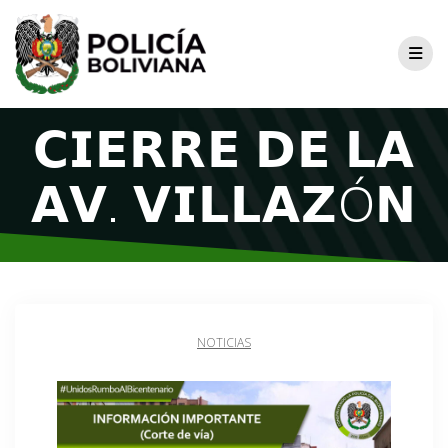
𝗖𝗜𝗘𝗥𝗥𝗘 𝗗𝗘 𝗟𝗔
𝗔𝗩. 𝗩𝗜𝗟𝗟𝗔𝗭Ó𝗡
NOTICIAS