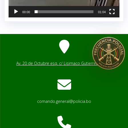
00:00
01:04
Av. 20 de Octubre esq. c/ Lisimaco Gutierrez # 2541
comando.general@policia.bo