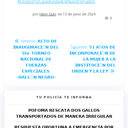
#UnidosPorLaSeguridadDeNuestroPueblo
por
Heny Guty
en 13 de junio de 2024
0
Anterior:
𝗔𝗖𝗧𝗢 𝗗𝗘
𝗜𝗡𝗔𝗨𝗚𝗨𝗥𝗔𝗖𝗜Ó𝗡 𝗗𝗘𝗟
Siguiente:
𝟱𝟭 𝗔Ñ𝗢𝗦 𝗗𝗘
𝟱𝘁𝗼. 𝗧𝗢𝗥𝗡𝗘𝗢
𝗜𝗡𝗖𝗢𝗥𝗣𝗢𝗥𝗔𝗖𝗜Ó𝗡 𝗗𝗘
𝗡𝗔𝗖𝗜𝗢𝗡𝗔𝗟 𝗗𝗘
𝗟𝗔 𝗠𝗨𝗝𝗘𝗥 𝗔 𝗟𝗔
𝗙𝗨𝗘𝗥𝗭𝗔𝗦
𝗜𝗡𝗦𝗧𝗜𝗧𝗨𝗖𝗜Ó𝗡 𝗗𝗘𝗟
𝗘𝗦𝗣𝗘𝗖𝗜𝗔𝗟𝗘𝗦,
𝗢𝗥𝗗𝗘𝗡 𝗬 𝗟𝗔 𝗟𝗘𝗬
«𝗛𝗔𝗟𝗖Ó𝗡 𝗡𝗘𝗚𝗥𝗢»
TU POLICÍA TE INFORMA
𝗣𝗢𝗙𝗢𝗠𝗔 𝗥𝗘𝗦𝗖𝗔𝗧𝗔 𝗗𝗢𝗦 𝗚𝗔𝗟𝗟𝗢𝗦
𝗧𝗥𝗔𝗡𝗦𝗣𝗢𝗥𝗧𝗔𝗗𝗢𝗦 𝗗𝗘 𝗠𝗔𝗡𝗘𝗥𝗔 𝗜𝗥𝗥𝗘𝗚𝗨𝗟𝗔𝗥
𝗥𝗘𝗦𝗣𝗨𝗘𝗦𝗧𝗔 𝗢𝗣𝗢𝗥𝗧𝗨𝗡𝗔 𝗔 𝗘𝗠𝗘𝗥𝗚𝗘𝗡𝗖𝗜𝗔 𝗣𝗢𝗥