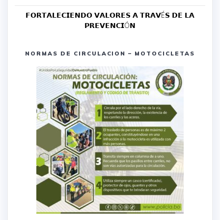
𝗙𝗢𝗥𝗧𝗔𝗟𝗘𝗖𝗜𝗘𝗡𝗗𝗢 𝗩𝗔𝗟𝗢𝗥𝗘𝗦 𝗔 𝗧𝗥𝗔𝗩É𝗦 𝗗𝗘 𝗟𝗔
𝗣𝗥𝗘𝗩𝗘𝗡𝗖𝗜Ó𝗡
NORMAS DE CIRCULACION – MOTOCICLETAS