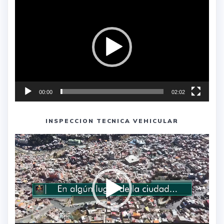
de
vídeo
00:00
02:02
INSPECCION TECNICA VEHICULAR
Reproductor
de
vídeo