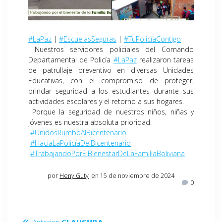
#LaPaz
|
#EscuelasSeguras
|
#TuPolicíaContigo
Nuestros servidores policiales del Comando
Departamental de Policía
#LaPaz
realizaron tareas
de patrullaje preventivo en diversas Unidades
Educativas, con el compromiso de proteger,
brindar seguridad a los estudiantes durante sus
actividades escolares y el retorno a sus hogares.
Porque la seguridad de nuestros niños, niñas y
jóvenes es nuestra absoluta prioridad.
#UnidosRumboAlBicentenario
#HaciaLaPolicíaDelBicentenario
#TrabajandoPorElBienestarDeLaFamiliaBoliviana
por
Heny Guty
en 15 de noviembre de 2024
0