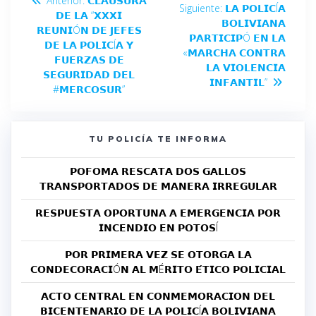
Anterior:
𝗖𝗟𝗔𝗨𝗦𝗨𝗥𝗔
Siguiente:
𝗟𝗔 𝗣𝗢𝗟𝗜𝗖Í𝗔
𝗗𝗘 𝗟𝗔 “𝗫𝗫𝗫𝗜
𝗕𝗢𝗟𝗜𝗩𝗜𝗔𝗡𝗔
𝗥𝗘𝗨𝗡𝗜Ó𝗡 𝗗𝗘 𝗝𝗘𝗙𝗘𝗦
𝗣𝗔𝗥𝗧𝗜𝗖𝗜𝗣Ó 𝗘𝗡 𝗟𝗔
𝗗𝗘 𝗟𝗔 𝗣𝗢𝗟𝗜𝗖Í𝗔 𝗬
«𝗠𝗔𝗥𝗖𝗛𝗔 𝗖𝗢𝗡𝗧𝗥𝗔
𝗙𝗨𝗘𝗥𝗭𝗔𝗦 𝗗𝗘
𝗟𝗔 𝗩𝗜𝗢𝗟𝗘𝗡𝗖𝗜𝗔
𝗦𝗘𝗚𝗨𝗥𝗜𝗗𝗔𝗗 𝗗𝗘𝗟
𝗜𝗡𝗙𝗔𝗡𝗧𝗜𝗟”
#𝗠𝗘𝗥𝗖𝗢𝗦𝗨𝗥”
TU POLICÍA TE INFORMA
𝗣𝗢𝗙𝗢𝗠𝗔 𝗥𝗘𝗦𝗖𝗔𝗧𝗔 𝗗𝗢𝗦 𝗚𝗔𝗟𝗟𝗢𝗦
𝗧𝗥𝗔𝗡𝗦𝗣𝗢𝗥𝗧𝗔𝗗𝗢𝗦 𝗗𝗘 𝗠𝗔𝗡𝗘𝗥𝗔 𝗜𝗥𝗥𝗘𝗚𝗨𝗟𝗔𝗥
𝗥𝗘𝗦𝗣𝗨𝗘𝗦𝗧𝗔 𝗢𝗣𝗢𝗥𝗧𝗨𝗡𝗔 𝗔 𝗘𝗠𝗘𝗥𝗚𝗘𝗡𝗖𝗜𝗔 𝗣𝗢𝗥
𝗜𝗡𝗖𝗘𝗡𝗗𝗜𝗢 𝗘𝗡 𝗣𝗢𝗧𝗢𝗦Í
𝗣𝗢𝗥 𝗣𝗥𝗜𝗠𝗘𝗥𝗔 𝗩𝗘𝗭 𝗦𝗘 𝗢𝗧𝗢𝗥𝗚𝗔 𝗟𝗔
𝗖𝗢𝗡𝗗𝗘𝗖𝗢𝗥𝗔𝗖𝗜Ó𝗡 𝗔𝗟 𝗠É𝗥𝗜𝗧𝗢 𝗘́𝗧𝗜𝗖𝗢 𝗣𝗢𝗟𝗜𝗖𝗜𝗔𝗟
𝗔𝗖𝗧𝗢 𝗖𝗘𝗡𝗧𝗥𝗔𝗟 𝗘𝗡 𝗖𝗢𝗡𝗠𝗘𝗠𝗢𝗥𝗔𝗖𝗜𝗢𝗡 𝗗𝗘𝗟
𝗕𝗜𝗖𝗘𝗡𝗧𝗘𝗡𝗔𝗥𝗜𝗢 𝗗𝗘 𝗟𝗔 𝗣𝗢𝗟𝗜𝗖Í𝗔 𝗕𝗢𝗟𝗜𝗩𝗜𝗔𝗡𝗔