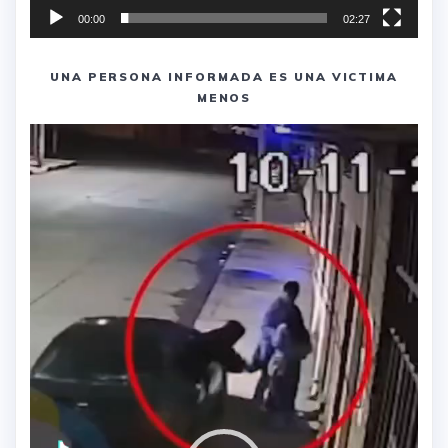
00:00
02:27
UNA PERSONA INFORMADA ES UNA VICTIMA
MENOS
Reproductor
de
vídeo