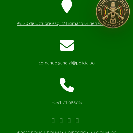
Av. 20 de Octubre esq. c/ Lisimaco Gutierrez # 2541
comando.general@policia.bo
+591 71280618