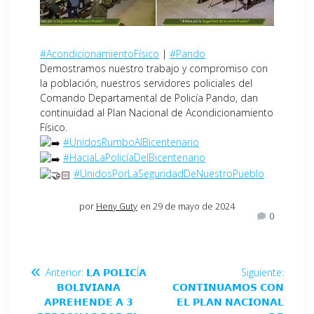
#AcondicionamientoFísico
|
#Pando
Demostramos nuestro trabajo y compromiso con
la población, nuestros servidores policiales del
Comando Departamental de Policía Pando, dan
continuidad al Plan Nacional de Acondicionamiento
Físico.
#UnidosRumboAlBicentenario
#HaciaLaPolicíaDelBicentenario
#UnidosPorLaSeguridadDeNuestroPueblo
por
Heny Guty
en 29 de mayo de 2024
0
Anterior:
𝗟𝗔 𝗣𝗢𝗟𝗜𝗖Í𝗔
Siguiente:
𝗕𝗢𝗟𝗜𝗩𝗜𝗔𝗡𝗔
𝗖𝗢𝗡𝗧𝗜𝗡𝗨𝗔𝗠𝗢𝗦 𝗖𝗢𝗡
𝗔𝗣𝗥𝗘𝗛𝗘𝗡𝗗𝗘 𝗔 𝟯
𝗘𝗟 𝗣𝗟𝗔𝗡 𝗡𝗔𝗖𝗜𝗢𝗡𝗔𝗟