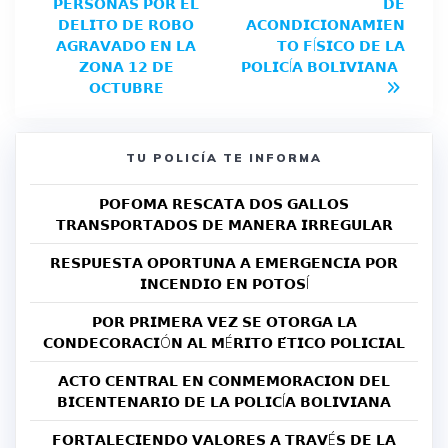
𝗣𝗘𝗥𝗦𝗢𝗡𝗔𝗦 𝗣𝗢𝗥 𝗘𝗟
𝗗𝗘
𝗗𝗘𝗟𝗜𝗧𝗢 𝗗𝗘 𝗥𝗢𝗕𝗢
𝗔𝗖𝗢𝗡𝗗𝗜𝗖𝗜𝗢𝗡𝗔𝗠𝗜𝗘𝗡
𝗔𝗚𝗥𝗔𝗩𝗔𝗗𝗢 𝗘𝗡 𝗟𝗔
𝗧𝗢 𝗙Í𝗦𝗜𝗖𝗢 𝗗𝗘 𝗟𝗔
𝗭𝗢𝗡𝗔 𝟭𝟮 𝗗𝗘
𝗣𝗢𝗟𝗜𝗖Í𝗔 𝗕𝗢𝗟𝗜𝗩𝗜𝗔𝗡𝗔
𝗢𝗖𝗧𝗨𝗕𝗥𝗘
TU POLICÍA TE INFORMA
𝗣𝗢𝗙𝗢𝗠𝗔 𝗥𝗘𝗦𝗖𝗔𝗧𝗔 𝗗𝗢𝗦 𝗚𝗔𝗟𝗟𝗢𝗦
𝗧𝗥𝗔𝗡𝗦𝗣𝗢𝗥𝗧𝗔𝗗𝗢𝗦 𝗗𝗘 𝗠𝗔𝗡𝗘𝗥𝗔 𝗜𝗥𝗥𝗘𝗚𝗨𝗟𝗔𝗥
𝗥𝗘𝗦𝗣𝗨𝗘𝗦𝗧𝗔 𝗢𝗣𝗢𝗥𝗧𝗨𝗡𝗔 𝗔 𝗘𝗠𝗘𝗥𝗚𝗘𝗡𝗖𝗜𝗔 𝗣𝗢𝗥
𝗜𝗡𝗖𝗘𝗡𝗗𝗜𝗢 𝗘𝗡 𝗣𝗢𝗧𝗢𝗦Í
𝗣𝗢𝗥 𝗣𝗥𝗜𝗠𝗘𝗥𝗔 𝗩𝗘𝗭 𝗦𝗘 𝗢𝗧𝗢𝗥𝗚𝗔 𝗟𝗔
𝗖𝗢𝗡𝗗𝗘𝗖𝗢𝗥𝗔𝗖𝗜Ó𝗡 𝗔𝗟 𝗠É𝗥𝗜𝗧𝗢 𝗘́𝗧𝗜𝗖𝗢 𝗣𝗢𝗟𝗜𝗖𝗜𝗔𝗟
𝗔𝗖𝗧𝗢 𝗖𝗘𝗡𝗧𝗥𝗔𝗟 𝗘𝗡 𝗖𝗢𝗡𝗠𝗘𝗠𝗢𝗥𝗔𝗖𝗜𝗢𝗡 𝗗𝗘𝗟
𝗕𝗜𝗖𝗘𝗡𝗧𝗘𝗡𝗔𝗥𝗜𝗢 𝗗𝗘 𝗟𝗔 𝗣𝗢𝗟𝗜𝗖Í𝗔 𝗕𝗢𝗟𝗜𝗩𝗜𝗔𝗡𝗔
𝗙𝗢𝗥𝗧𝗔𝗟𝗘𝗖𝗜𝗘𝗡𝗗𝗢 𝗩𝗔𝗟𝗢𝗥𝗘𝗦 𝗔 𝗧𝗥𝗔𝗩É𝗦 𝗗𝗘 𝗟𝗔