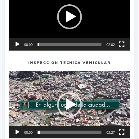
00:00
02:02
INSPECCION TECNICA VEHICULAR
Reproductor
de
vídeo
00:00
02:27