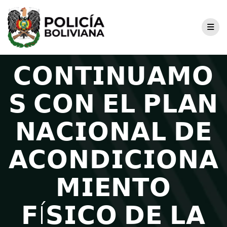
𝗖𝗢𝗡𝗧𝗜𝗡𝗨𝗔𝗠𝗢
𝗦 𝗖𝗢𝗡 𝗘𝗟 𝗣𝗟𝗔𝗡
𝗡𝗔𝗖𝗜𝗢𝗡𝗔𝗟 𝗗𝗘
𝗔𝗖𝗢𝗡𝗗𝗜𝗖𝗜𝗢𝗡𝗔
𝗠𝗜𝗘𝗡𝗧𝗢
𝗙Í𝗦𝗜𝗖𝗢 𝗗𝗘 𝗟𝗔