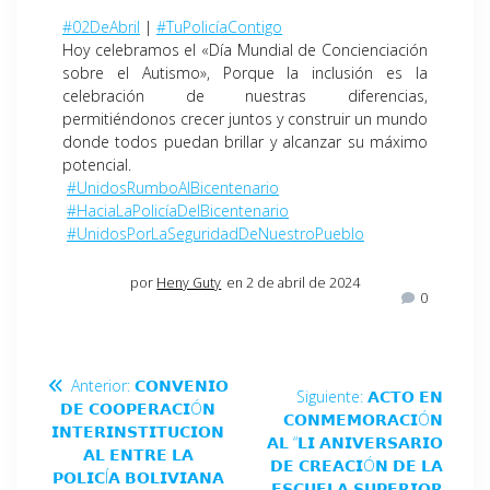
#02DeAbril
|
#TuPolicíaContigo
Hoy celebramos el «Día Mundial de Concienciación
sobre el Autismo», Porque la inclusión es la
celebración de nuestras diferencias,
permitiéndonos crecer juntos y construir un mundo
donde todos puedan brillar y alcanzar su máximo
potencial.
#UnidosRumboAlBicentenario
#HaciaLaPolicíaDelBicentenario
#UnidosPorLaSeguridadDeNuestroPueblo
por
Heny Guty
en 2 de abril de 2024
0
Anterior:
𝗖𝗢𝗡𝗩𝗘𝗡𝗜𝗢
Siguiente:
𝗔𝗖𝗧𝗢 𝗘𝗡
𝗗𝗘 𝗖𝗢𝗢𝗣𝗘𝗥𝗔𝗖𝗜Ó𝗡
𝗖𝗢𝗡𝗠𝗘𝗠𝗢𝗥𝗔𝗖𝗜Ó𝗡
𝗜𝗡𝗧𝗘𝗥𝗜𝗡𝗦𝗧𝗜𝗧𝗨𝗖𝗜𝗢𝗡
𝗔𝗟 “𝗟𝗜 𝗔𝗡𝗜𝗩𝗘𝗥𝗦𝗔𝗥𝗜𝗢
𝗔𝗟 𝗘𝗡𝗧𝗥𝗘 𝗟𝗔
𝗗𝗘 𝗖𝗥𝗘𝗔𝗖𝗜Ó𝗡 𝗗𝗘 𝗟𝗔
𝗣𝗢𝗟𝗜𝗖Í𝗔 𝗕𝗢𝗟𝗜𝗩𝗜𝗔𝗡𝗔
𝗘𝗦𝗖𝗨𝗘𝗟𝗔 𝗦𝗨𝗣𝗘𝗥𝗜𝗢𝗥