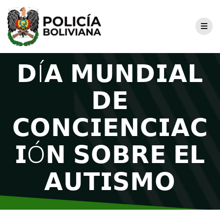
𝗗Í𝗔 𝗠𝗨𝗡𝗗𝗜𝗔𝗟
𝗗𝗘
𝗖𝗢𝗡𝗖𝗜𝗘𝗡𝗖𝗜𝗔𝗖
𝗜Ó𝗡 𝗦𝗢𝗕𝗥𝗘 𝗘𝗟
𝗔𝗨𝗧𝗜𝗦𝗠𝗢