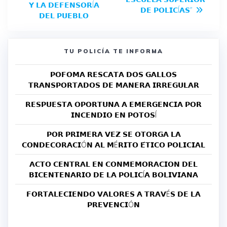
𝗬 𝗟𝗔 𝗗𝗘𝗙𝗘𝗡𝗦𝗢𝗥Í𝗔
𝗗𝗘 𝗣𝗢𝗟𝗜𝗖Í𝗔𝗦”
𝗗𝗘𝗟 𝗣𝗨𝗘𝗕𝗟𝗢
TU POLICÍA TE INFORMA
𝗣𝗢𝗙𝗢𝗠𝗔 𝗥𝗘𝗦𝗖𝗔𝗧𝗔 𝗗𝗢𝗦 𝗚𝗔𝗟𝗟𝗢𝗦
𝗧𝗥𝗔𝗡𝗦𝗣𝗢𝗥𝗧𝗔𝗗𝗢𝗦 𝗗𝗘 𝗠𝗔𝗡𝗘𝗥𝗔 𝗜𝗥𝗥𝗘𝗚𝗨𝗟𝗔𝗥
𝗥𝗘𝗦𝗣𝗨𝗘𝗦𝗧𝗔 𝗢𝗣𝗢𝗥𝗧𝗨𝗡𝗔 𝗔 𝗘𝗠𝗘𝗥𝗚𝗘𝗡𝗖𝗜𝗔 𝗣𝗢𝗥
𝗜𝗡𝗖𝗘𝗡𝗗𝗜𝗢 𝗘𝗡 𝗣𝗢𝗧𝗢𝗦Í
𝗣𝗢𝗥 𝗣𝗥𝗜𝗠𝗘𝗥𝗔 𝗩𝗘𝗭 𝗦𝗘 𝗢𝗧𝗢𝗥𝗚𝗔 𝗟𝗔
𝗖𝗢𝗡𝗗𝗘𝗖𝗢𝗥𝗔𝗖𝗜Ó𝗡 𝗔𝗟 𝗠É𝗥𝗜𝗧𝗢 𝗘́𝗧𝗜𝗖𝗢 𝗣𝗢𝗟𝗜𝗖𝗜𝗔𝗟
𝗔𝗖𝗧𝗢 𝗖𝗘𝗡𝗧𝗥𝗔𝗟 𝗘𝗡 𝗖𝗢𝗡𝗠𝗘𝗠𝗢𝗥𝗔𝗖𝗜𝗢𝗡 𝗗𝗘𝗟
𝗕𝗜𝗖𝗘𝗡𝗧𝗘𝗡𝗔𝗥𝗜𝗢 𝗗𝗘 𝗟𝗔 𝗣𝗢𝗟𝗜𝗖Í𝗔 𝗕𝗢𝗟𝗜𝗩𝗜𝗔𝗡𝗔
𝗙𝗢𝗥𝗧𝗔𝗟𝗘𝗖𝗜𝗘𝗡𝗗𝗢 𝗩𝗔𝗟𝗢𝗥𝗘𝗦 𝗔 𝗧𝗥𝗔𝗩É𝗦 𝗗𝗘 𝗟𝗔
𝗣𝗥𝗘𝗩𝗘𝗡𝗖𝗜Ó𝗡