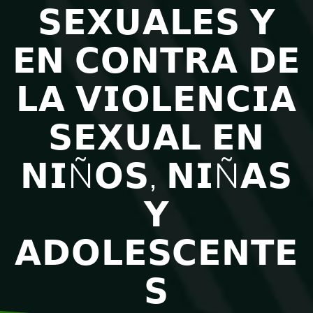
𝗦𝗘𝗫𝗨𝗔𝗟𝗘𝗦 𝗬
𝗘𝗡 𝗖𝗢𝗡𝗧𝗥𝗔 𝗗𝗘
𝗟𝗔 𝗩𝗜𝗢𝗟𝗘𝗡𝗖𝗜𝗔
𝗦𝗘𝗫𝗨𝗔𝗟 𝗘𝗡
𝗡𝗜Ñ𝗢𝗦, 𝗡𝗜Ñ𝗔𝗦
𝗬
𝗔𝗗𝗢𝗟𝗘𝗦𝗖𝗘𝗡𝗧𝗘
𝗦