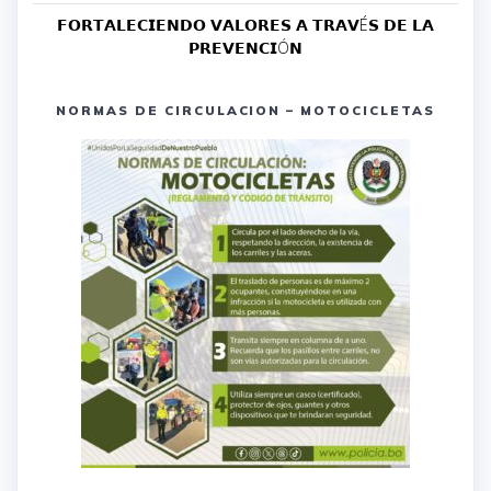
𝗙𝗢𝗥𝗧𝗔𝗟𝗘𝗖𝗜𝗘𝗡𝗗𝗢 𝗩𝗔𝗟𝗢𝗥𝗘𝗦 𝗔 𝗧𝗥𝗔𝗩É𝗦 𝗗𝗘 𝗟𝗔
𝗣𝗥𝗘𝗩𝗘𝗡𝗖𝗜Ó𝗡
NORMAS DE CIRCULACION – MOTOCICLETAS