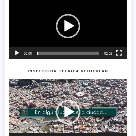
de
vídeo
00:00
02:02
INSPECCION TECNICA VEHICULAR
Reproductor
de
vídeo