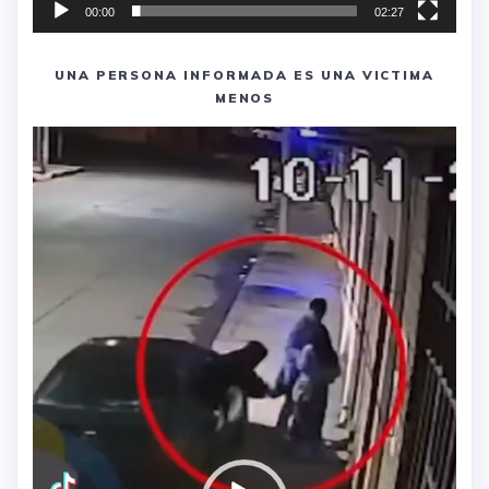
00:00
02:27
UNA PERSONA INFORMADA ES UNA VICTIMA
MENOS
Reproductor
de
vídeo