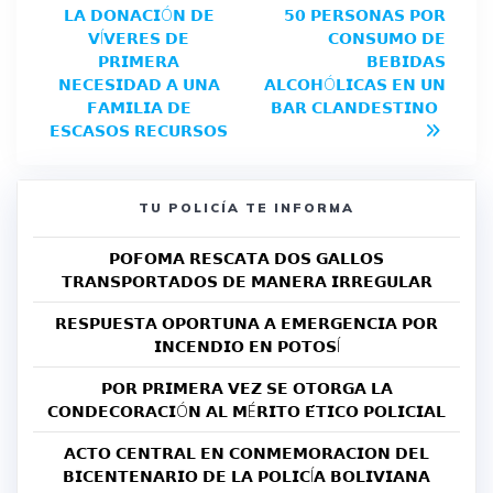
𝗟𝗔 𝗗𝗢𝗡𝗔𝗖𝗜Ó𝗡 𝗗𝗘
𝟱𝟬 𝗣𝗘𝗥𝗦𝗢𝗡𝗔𝗦 𝗣𝗢𝗥
𝗩Í𝗩𝗘𝗥𝗘𝗦 𝗗𝗘
𝗖𝗢𝗡𝗦𝗨𝗠𝗢 𝗗𝗘
𝗣𝗥𝗜𝗠𝗘𝗥𝗔
𝗕𝗘𝗕𝗜𝗗𝗔𝗦
𝗡𝗘𝗖𝗘𝗦𝗜𝗗𝗔𝗗 𝗔 𝗨𝗡𝗔
𝗔𝗟𝗖𝗢𝗛Ó𝗟𝗜𝗖𝗔𝗦 𝗘𝗡 𝗨𝗡
𝗙𝗔𝗠𝗜𝗟𝗜𝗔 𝗗𝗘
𝗕𝗔𝗥 𝗖𝗟𝗔𝗡𝗗𝗘𝗦𝗧𝗜𝗡𝗢
𝗘𝗦𝗖𝗔𝗦𝗢𝗦 𝗥𝗘𝗖𝗨𝗥𝗦𝗢𝗦
TU POLICÍA TE INFORMA
𝗣𝗢𝗙𝗢𝗠𝗔 𝗥𝗘𝗦𝗖𝗔𝗧𝗔 𝗗𝗢𝗦 𝗚𝗔𝗟𝗟𝗢𝗦
𝗧𝗥𝗔𝗡𝗦𝗣𝗢𝗥𝗧𝗔𝗗𝗢𝗦 𝗗𝗘 𝗠𝗔𝗡𝗘𝗥𝗔 𝗜𝗥𝗥𝗘𝗚𝗨𝗟𝗔𝗥
𝗥𝗘𝗦𝗣𝗨𝗘𝗦𝗧𝗔 𝗢𝗣𝗢𝗥𝗧𝗨𝗡𝗔 𝗔 𝗘𝗠𝗘𝗥𝗚𝗘𝗡𝗖𝗜𝗔 𝗣𝗢𝗥
𝗜𝗡𝗖𝗘𝗡𝗗𝗜𝗢 𝗘𝗡 𝗣𝗢𝗧𝗢𝗦Í
𝗣𝗢𝗥 𝗣𝗥𝗜𝗠𝗘𝗥𝗔 𝗩𝗘𝗭 𝗦𝗘 𝗢𝗧𝗢𝗥𝗚𝗔 𝗟𝗔
𝗖𝗢𝗡𝗗𝗘𝗖𝗢𝗥𝗔𝗖𝗜Ó𝗡 𝗔𝗟 𝗠É𝗥𝗜𝗧𝗢 𝗘́𝗧𝗜𝗖𝗢 𝗣𝗢𝗟𝗜𝗖𝗜𝗔𝗟
𝗔𝗖𝗧𝗢 𝗖𝗘𝗡𝗧𝗥𝗔𝗟 𝗘𝗡 𝗖𝗢𝗡𝗠𝗘𝗠𝗢𝗥𝗔𝗖𝗜𝗢𝗡 𝗗𝗘𝗟
𝗕𝗜𝗖𝗘𝗡𝗧𝗘𝗡𝗔𝗥𝗜𝗢 𝗗𝗘 𝗟𝗔 𝗣𝗢𝗟𝗜𝗖Í𝗔 𝗕𝗢𝗟𝗜𝗩𝗜𝗔𝗡𝗔