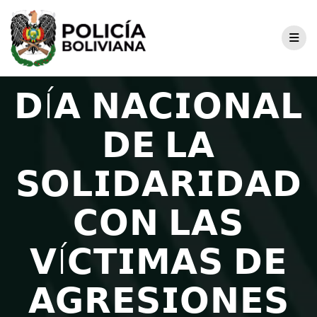
𝗗Í𝗔 𝗡𝗔𝗖𝗜𝗢𝗡𝗔𝗟
𝗗𝗘 𝗟𝗔
𝗦𝗢𝗟𝗜𝗗𝗔𝗥𝗜𝗗𝗔𝗗
𝗖𝗢𝗡 𝗟𝗔𝗦
𝗩Í𝗖𝗧𝗜𝗠𝗔𝗦 𝗗𝗘
𝗔𝗚𝗥𝗘𝗦𝗜𝗢𝗡𝗘𝗦