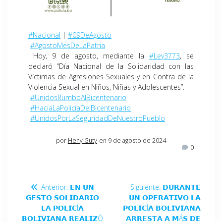
#Nacional
|
#09DeAgosto
#AgostoMesDeLaPatria
Hoy, 9 de agosto, mediante la
#Ley3773
, se
declaró “Día Nacional de la Solidaridad con las
Víctimas de Agresiones Sexuales y en Contra de la
Violencia Sexual en Niños, Niñas y Adolescentes”.
#UnidosRumboAlBicentenario
#HaciaLaPolicíaDelBicentenario
#UnidosPorLaSeguridadDeNuestroPueblo
por
Heny Guty
en 9 de agosto de 2024
0
Anterior:
𝗘𝗡 𝗨𝗡
Siguiente:
𝗗𝗨𝗥𝗔𝗡𝗧𝗘
𝗚𝗘𝗦𝗧𝗢 𝗦𝗢𝗟𝗜𝗗𝗔𝗥𝗜𝗢
𝗨𝗡 𝗢𝗣𝗘𝗥𝗔𝗧𝗜𝗩𝗢 𝗟𝗔
𝗟𝗔 𝗣𝗢𝗟𝗜𝗖Í𝗔
𝗣𝗢𝗟𝗜𝗖Í𝗔 𝗕𝗢𝗟𝗜𝗩𝗜𝗔𝗡𝗔
𝗕𝗢𝗟𝗜𝗩𝗜𝗔𝗡𝗔 𝗥𝗘𝗔𝗟𝗜𝗭Ó
𝗔𝗥𝗥𝗘𝗦𝗧𝗔 𝗔 𝗠Á𝗦 𝗗𝗘