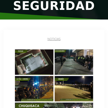
𝗦𝗘𝗚𝗨𝗥𝗜𝗗𝗔𝗗
NOTICIAS