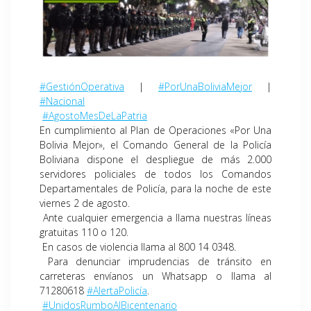
#GestiónOperativa
|
#PorUnaBoliviaMejor
|
#Nacional
#AgostoMesDeLaPatria
En cumplimiento al Plan de Operaciones «Por Una
Bolivia Mejor», el Comando General de la Policía
Boliviana dispone el despliegue de más 2.000
servidores policiales de todos los Comandos
Departamentales de Policía, para la noche de este
viernes 2 de agosto.
Ante cualquier emergencia a llama nuestras líneas
gratuitas 110 o 120.
En casos de violencia llama al 800 14 0348.
Para denunciar imprudencias de tránsito en
carreteras envíanos un Whatsapp o llama al
71280618
#AlertaPolicía
.
#UnidosRumboAlBicentenario