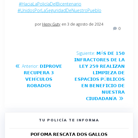
#HaciaLaPolicíaDelBicentenario
#UnidosPorLaSeguridadDeNuestroPueblo
por
Heny Guty
en 3 de agosto de 2024
0
Siguiente:
𝗠Á𝗦 𝗗𝗘 𝟭𝟱𝟬
𝗜𝗡𝗙𝗥𝗔𝗖𝗧𝗢𝗥𝗘𝗦 𝗗𝗘 𝗟𝗔
Anterior:
𝗗𝗜𝗣𝗥𝗢𝗩𝗘
𝗟𝗘𝗬 𝟮𝟱𝟵 𝗥𝗘𝗔𝗟𝗜𝗭𝗔𝗡
𝗥𝗘𝗖𝗨𝗣𝗘𝗥𝗔 𝟯
𝗟𝗜𝗠𝗣𝗜𝗘𝗭𝗔 𝗗𝗘
𝗩𝗘𝗛Í𝗖𝗨𝗟𝗢𝗦
𝗘𝗦𝗣𝗔𝗖𝗜𝗢𝗦 𝗣Ú𝗕𝗟𝗜𝗖𝗢𝗦
𝗥𝗢𝗕𝗔𝗗𝗢𝗦
𝗘𝗡 𝗕𝗘𝗡𝗘𝗙𝗜𝗖𝗜𝗢 𝗗𝗘
𝗡𝗨𝗘𝗦𝗧𝗥𝗔
𝗖𝗜𝗨𝗗𝗔𝗗𝗔𝗡Í𝗔
TU POLICÍA TE INFORMA
𝗣𝗢𝗙𝗢𝗠𝗔 𝗥𝗘𝗦𝗖𝗔𝗧𝗔 𝗗𝗢𝗦 𝗚𝗔𝗟𝗟𝗢𝗦