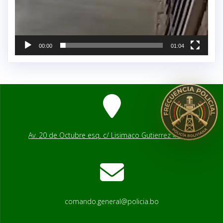
00:00
01:04
Av. 20 de Octubre esq. c/ Lisimaco Gutierrez # 2541
comando.general@policia.bo