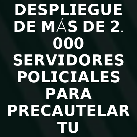
𝗗𝗘𝗦𝗣𝗟𝗜𝗘𝗚𝗨𝗘
𝗗𝗘 𝗠Á𝗦 𝗗𝗘 𝟮.
𝟬𝟬𝟬
𝗦𝗘𝗥𝗩𝗜𝗗𝗢𝗥𝗘𝗦
𝗣𝗢𝗟𝗜𝗖𝗜𝗔𝗟𝗘𝗦
𝗣𝗔𝗥𝗔
𝗣𝗥𝗘𝗖𝗔𝗨𝗧𝗘𝗟𝗔𝗥
𝗧𝗨