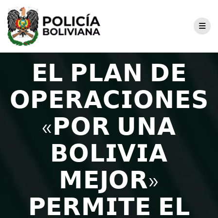
𝗘𝗟 𝗣𝗟𝗔𝗡 𝗗𝗘
𝗢𝗣𝗘𝗥𝗔𝗖𝗜𝗢𝗡𝗘𝗦
«𝗣𝗢𝗥 𝗨𝗡𝗔
𝗕𝗢𝗟𝗜𝗩𝗜𝗔
𝗠𝗘𝗝𝗢𝗥»
𝗣𝗘𝗥𝗠𝗜𝗧𝗘 𝗘𝗟