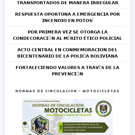
𝗧𝗥𝗔𝗡𝗦𝗣𝗢𝗥𝗧𝗔𝗗𝗢𝗦 𝗗𝗘 𝗠𝗔𝗡𝗘𝗥𝗔 𝗜𝗥𝗥𝗘𝗚𝗨𝗟𝗔𝗥
𝗥𝗘𝗦𝗣𝗨𝗘𝗦𝗧𝗔 𝗢𝗣𝗢𝗥𝗧𝗨𝗡𝗔 𝗔 𝗘𝗠𝗘𝗥𝗚𝗘𝗡𝗖𝗜𝗔 𝗣𝗢𝗥
𝗜𝗡𝗖𝗘𝗡𝗗𝗜𝗢 𝗘𝗡 𝗣𝗢𝗧𝗢𝗦Í
𝗣𝗢𝗥 𝗣𝗥𝗜𝗠𝗘𝗥𝗔 𝗩𝗘𝗭 𝗦𝗘 𝗢𝗧𝗢𝗥𝗚𝗔 𝗟𝗔
𝗖𝗢𝗡𝗗𝗘𝗖𝗢𝗥𝗔𝗖𝗜Ó𝗡 𝗔𝗟 𝗠É𝗥𝗜𝗧𝗢 𝗘́𝗧𝗜𝗖𝗢 𝗣𝗢𝗟𝗜𝗖𝗜𝗔𝗟
𝗔𝗖𝗧𝗢 𝗖𝗘𝗡𝗧𝗥𝗔𝗟 𝗘𝗡 𝗖𝗢𝗡𝗠𝗘𝗠𝗢𝗥𝗔𝗖𝗜𝗢𝗡 𝗗𝗘𝗟
𝗕𝗜𝗖𝗘𝗡𝗧𝗘𝗡𝗔𝗥𝗜𝗢 𝗗𝗘 𝗟𝗔 𝗣𝗢𝗟𝗜𝗖Í𝗔 𝗕𝗢𝗟𝗜𝗩𝗜𝗔𝗡𝗔
𝗙𝗢𝗥𝗧𝗔𝗟𝗘𝗖𝗜𝗘𝗡𝗗𝗢 𝗩𝗔𝗟𝗢𝗥𝗘𝗦 𝗔 𝗧𝗥𝗔𝗩É𝗦 𝗗𝗘 𝗟𝗔
𝗣𝗥𝗘𝗩𝗘𝗡𝗖𝗜Ó𝗡
NORMAS DE CIRCULACION – MOTOCICLETAS