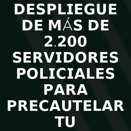
𝗗𝗘𝗦𝗣𝗟𝗜𝗘𝗚𝗨𝗘
𝗗𝗘 𝗠Á𝗦 𝗗𝗘
𝟮.𝟮𝟬𝟬
𝗦𝗘𝗥𝗩𝗜𝗗𝗢𝗥𝗘𝗦
𝗣𝗢𝗟𝗜𝗖𝗜𝗔𝗟𝗘𝗦
𝗣𝗔𝗥𝗔
𝗣𝗥𝗘𝗖𝗔𝗨𝗧𝗘𝗟𝗔𝗥
𝗧𝗨