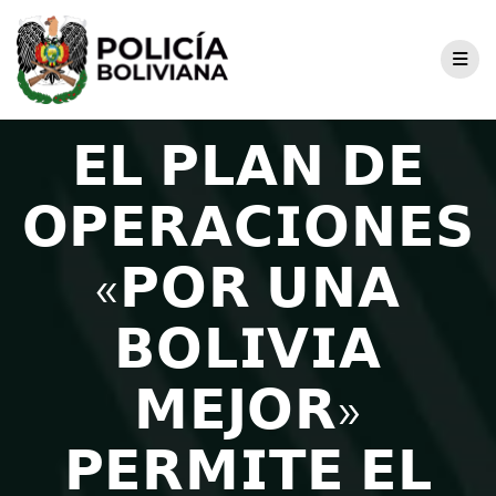
𝗘𝗟 𝗣𝗟𝗔𝗡 𝗗𝗘
𝗢𝗣𝗘𝗥𝗔𝗖𝗜𝗢𝗡𝗘𝗦
«𝗣𝗢𝗥 𝗨𝗡𝗔
𝗕𝗢𝗟𝗜𝗩𝗜𝗔
𝗠𝗘𝗝𝗢𝗥»
𝗣𝗘𝗥𝗠𝗜𝗧𝗘 𝗘𝗟