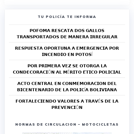
TU POLICÍA TE INFORMA
𝗣𝗢𝗙𝗢𝗠𝗔 𝗥𝗘𝗦𝗖𝗔𝗧𝗔 𝗗𝗢𝗦 𝗚𝗔𝗟𝗟𝗢𝗦
𝗧𝗥𝗔𝗡𝗦𝗣𝗢𝗥𝗧𝗔𝗗𝗢𝗦 𝗗𝗘 𝗠𝗔𝗡𝗘𝗥𝗔 𝗜𝗥𝗥𝗘𝗚𝗨𝗟𝗔𝗥
𝗥𝗘𝗦𝗣𝗨𝗘𝗦𝗧𝗔 𝗢𝗣𝗢𝗥𝗧𝗨𝗡𝗔 𝗔 𝗘𝗠𝗘𝗥𝗚𝗘𝗡𝗖𝗜𝗔 𝗣𝗢𝗥
𝗜𝗡𝗖𝗘𝗡𝗗𝗜𝗢 𝗘𝗡 𝗣𝗢𝗧𝗢𝗦Í
𝗣𝗢𝗥 𝗣𝗥𝗜𝗠𝗘𝗥𝗔 𝗩𝗘𝗭 𝗦𝗘 𝗢𝗧𝗢𝗥𝗚𝗔 𝗟𝗔
𝗖𝗢𝗡𝗗𝗘𝗖𝗢𝗥𝗔𝗖𝗜Ó𝗡 𝗔𝗟 𝗠É𝗥𝗜𝗧𝗢 𝗘́𝗧𝗜𝗖𝗢 𝗣𝗢𝗟𝗜𝗖𝗜𝗔𝗟
𝗔𝗖𝗧𝗢 𝗖𝗘𝗡𝗧𝗥𝗔𝗟 𝗘𝗡 𝗖𝗢𝗡𝗠𝗘𝗠𝗢𝗥𝗔𝗖𝗜𝗢𝗡 𝗗𝗘𝗟
𝗕𝗜𝗖𝗘𝗡𝗧𝗘𝗡𝗔𝗥𝗜𝗢 𝗗𝗘 𝗟𝗔 𝗣𝗢𝗟𝗜𝗖Í𝗔 𝗕𝗢𝗟𝗜𝗩𝗜𝗔𝗡𝗔
𝗙𝗢𝗥𝗧𝗔𝗟𝗘𝗖𝗜𝗘𝗡𝗗𝗢 𝗩𝗔𝗟𝗢𝗥𝗘𝗦 𝗔 𝗧𝗥𝗔𝗩É𝗦 𝗗𝗘 𝗟𝗔
𝗣𝗥𝗘𝗩𝗘𝗡𝗖𝗜Ó𝗡
NORMAS DE CIRCULACION – MOTOCICLETAS