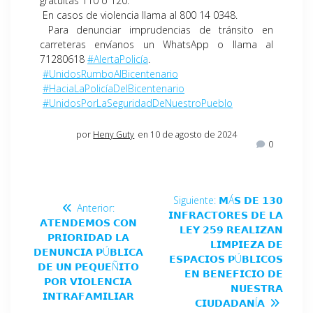
gratuitas 110 o 120.
En casos de violencia llama al 800 14 0348.
Para denunciar imprudencias de tránsito en
carreteras envíanos un WhatsApp o llama al
71280618
#AlertaPolicía
.
#UnidosRumboAlBicentenario
#HaciaLaPolicíaDelBicentenario
#UnidosPorLaSeguridadDeNuestroPueblo
por
Heny Guty
en 10 de agosto de 2024
0
Siguiente:
𝗠Á𝗦 𝗗𝗘 𝟭𝟯𝟬
Anterior:
𝗜𝗡𝗙𝗥𝗔𝗖𝗧𝗢𝗥𝗘𝗦 𝗗𝗘 𝗟𝗔
𝗔𝗧𝗘𝗡𝗗𝗘𝗠𝗢𝗦 𝗖𝗢𝗡
𝗟𝗘𝗬 𝟮𝟱𝟵 𝗥𝗘𝗔𝗟𝗜𝗭𝗔𝗡
𝗣𝗥𝗜𝗢𝗥𝗜𝗗𝗔𝗗 𝗟𝗔
𝗟𝗜𝗠𝗣𝗜𝗘𝗭𝗔 𝗗𝗘
𝗗𝗘𝗡𝗨𝗡𝗖𝗜𝗔 𝗣Ú𝗕𝗟𝗜𝗖𝗔
𝗘𝗦𝗣𝗔𝗖𝗜𝗢𝗦 𝗣Ú𝗕𝗟𝗜𝗖𝗢𝗦
𝗗𝗘 𝗨𝗡 𝗣𝗘𝗤𝗨𝗘Ñ𝗜𝗧𝗢
𝗘𝗡 𝗕𝗘𝗡𝗘𝗙𝗜𝗖𝗜𝗢 𝗗𝗘
𝗣𝗢𝗥 𝗩𝗜𝗢𝗟𝗘𝗡𝗖𝗜𝗔
𝗡𝗨𝗘𝗦𝗧𝗥𝗔
𝗜𝗡𝗧𝗥𝗔𝗙𝗔𝗠𝗜𝗟𝗜𝗔𝗥
𝗖𝗜𝗨𝗗𝗔𝗗𝗔𝗡Í𝗔