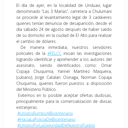
El día de ayer, en la localidad de Unduavi, lugar
denominado “Las 3 Marías”, carretera a Chulumani
se procede al levantamiento legal de 3 cadáveres
quienes tenían denuncia de desaparición, desde el
día sábado 24 de agosto después de haber salido
de su domicilio en la ciudad de El Alto para realizar
el cambio de dólares.
De manera inmediata, nuestros servidores
policiales de la
#FELCC
inician las investigaciones
logrando identificar y aprehender a los autores del
asesinato, siendo identificados como: Omar
Copaja Chuquimia, Yarinel Martínez Maqueira,
(cubano), Jorge Catalan Osinaga, Norman Copaja
Chuquimia, quienes fueron puestos a disposición
del Ministerio Público.
Evitemos en lo posible aceptar ofertas dudosas,
principalmente para la comercialización de divisas
extranjeras.
#UnidosRumboAlBicentenario
#HaciaLaPolicíaDelBicentenario
#UnidosPorLaSeguridadDeNuestroPueblo