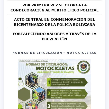
𝗣𝗢𝗥 𝗣𝗥𝗜𝗠𝗘𝗥𝗔 𝗩𝗘𝗭 𝗦𝗘 𝗢𝗧𝗢𝗥𝗚𝗔 𝗟𝗔
𝗖𝗢𝗡𝗗𝗘𝗖𝗢𝗥𝗔𝗖𝗜Ó𝗡 𝗔𝗟 𝗠É𝗥𝗜𝗧𝗢 𝗘́𝗧𝗜𝗖𝗢 𝗣𝗢𝗟𝗜𝗖𝗜𝗔𝗟
𝗔𝗖𝗧𝗢 𝗖𝗘𝗡𝗧𝗥𝗔𝗟 𝗘𝗡 𝗖𝗢𝗡𝗠𝗘𝗠𝗢𝗥𝗔𝗖𝗜𝗢𝗡 𝗗𝗘𝗟
𝗕𝗜𝗖𝗘𝗡𝗧𝗘𝗡𝗔𝗥𝗜𝗢 𝗗𝗘 𝗟𝗔 𝗣𝗢𝗟𝗜𝗖Í𝗔 𝗕𝗢𝗟𝗜𝗩𝗜𝗔𝗡𝗔
𝗙𝗢𝗥𝗧𝗔𝗟𝗘𝗖𝗜𝗘𝗡𝗗𝗢 𝗩𝗔𝗟𝗢𝗥𝗘𝗦 𝗔 𝗧𝗥𝗔𝗩É𝗦 𝗗𝗘 𝗟𝗔
𝗣𝗥𝗘𝗩𝗘𝗡𝗖𝗜Ó𝗡
NORMAS DE CIRCULACION – MOTOCICLETAS