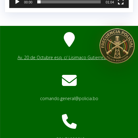
00:00
01:04
Av. 20 de Octubre esq. c/ Lisimaco Gutierrez # 2541
comando.general@policia.bo