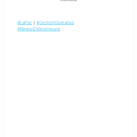
#LaPaz
|
#GestiónOperativa
#NingúnDelitoImpune