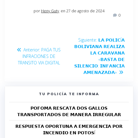
por
Heny Guty
en 27 de agosto de 2024
0
Siguiente:
𝗟𝗔 𝗣𝗢𝗟𝗜𝗖Í𝗔
𝗕𝗢𝗟𝗜𝗩𝗜𝗔𝗡𝗔 𝗥𝗘𝗔𝗟𝗜𝗭𝗔
Anterior:
PAGA TUS
𝗟𝗔 𝗖𝗔𝗥𝗔𝗩𝗔𝗡𝗔
INFRACIONES DE
«𝗕𝗔𝗦𝗧𝗔 𝗗𝗘
TRANSITO VIA DIGITAL
𝗦𝗜𝗟𝗘𝗡𝗖𝗜𝗢: 𝗜𝗡𝗙𝗔𝗡𝗖𝗜𝗔
𝗔𝗠𝗘𝗡𝗔𝗭𝗔𝗗𝗔»
TU POLICÍA TE INFORMA
𝗣𝗢𝗙𝗢𝗠𝗔 𝗥𝗘𝗦𝗖𝗔𝗧𝗔 𝗗𝗢𝗦 𝗚𝗔𝗟𝗟𝗢𝗦
𝗧𝗥𝗔𝗡𝗦𝗣𝗢𝗥𝗧𝗔𝗗𝗢𝗦 𝗗𝗘 𝗠𝗔𝗡𝗘𝗥𝗔 𝗜𝗥𝗥𝗘𝗚𝗨𝗟𝗔𝗥
𝗥𝗘𝗦𝗣𝗨𝗘𝗦𝗧𝗔 𝗢𝗣𝗢𝗥𝗧𝗨𝗡𝗔 𝗔 𝗘𝗠𝗘𝗥𝗚𝗘𝗡𝗖𝗜𝗔 𝗣𝗢𝗥
𝗜𝗡𝗖𝗘𝗡𝗗𝗜𝗢 𝗘𝗡 𝗣𝗢𝗧𝗢𝗦Í