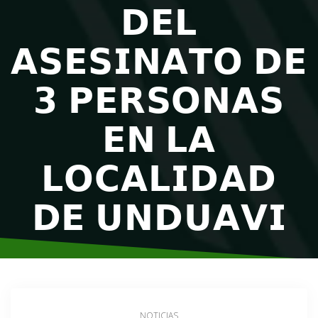
𝗗𝗘𝗟
𝗔𝗦𝗘𝗦𝗜𝗡𝗔𝗧𝗢 𝗗𝗘
𝟯 𝗣𝗘𝗥𝗦𝗢𝗡𝗔𝗦
𝗘𝗡 𝗟𝗔
𝗟𝗢𝗖𝗔𝗟𝗜𝗗𝗔𝗗
𝗗𝗘 𝗨𝗡𝗗𝗨𝗔𝗩𝗜
NOTICIAS