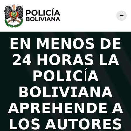
𝗘𝗡 𝗠𝗘𝗡𝗢𝗦 𝗗𝗘
𝟮𝟰 𝗛𝗢𝗥𝗔𝗦 𝗟𝗔
𝗣𝗢𝗟𝗜𝗖Í𝗔
𝗕𝗢𝗟𝗜𝗩𝗜𝗔𝗡𝗔
𝗔𝗣𝗥𝗘𝗛𝗘𝗡𝗗𝗘 𝗔
𝗟𝗢𝗦 𝗔𝗨𝗧𝗢𝗥𝗘𝗦