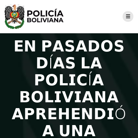
𝗘𝗡 𝗣𝗔𝗦𝗔𝗗𝗢𝗦
𝗗Í𝗔𝗦 𝗟𝗔
𝗣𝗢𝗟𝗜𝗖Í𝗔
𝗕𝗢𝗟𝗜𝗩𝗜𝗔𝗡𝗔
𝗔𝗣𝗥𝗘𝗛𝗘𝗡𝗗𝗜Ó
𝗔 𝗨𝗡𝗔