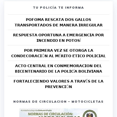
TU POLICÍA TE INFORMA
𝗣𝗢𝗙𝗢𝗠𝗔 𝗥𝗘𝗦𝗖𝗔𝗧𝗔 𝗗𝗢𝗦 𝗚𝗔𝗟𝗟𝗢𝗦
𝗧𝗥𝗔𝗡𝗦𝗣𝗢𝗥𝗧𝗔𝗗𝗢𝗦 𝗗𝗘 𝗠𝗔𝗡𝗘𝗥𝗔 𝗜𝗥𝗥𝗘𝗚𝗨𝗟𝗔𝗥
𝗥𝗘𝗦𝗣𝗨𝗘𝗦𝗧𝗔 𝗢𝗣𝗢𝗥𝗧𝗨𝗡𝗔 𝗔 𝗘𝗠𝗘𝗥𝗚𝗘𝗡𝗖𝗜𝗔 𝗣𝗢𝗥
𝗜𝗡𝗖𝗘𝗡𝗗𝗜𝗢 𝗘𝗡 𝗣𝗢𝗧𝗢𝗦Í
𝗣𝗢𝗥 𝗣𝗥𝗜𝗠𝗘𝗥𝗔 𝗩𝗘𝗭 𝗦𝗘 𝗢𝗧𝗢𝗥𝗚𝗔 𝗟𝗔
𝗖𝗢𝗡𝗗𝗘𝗖𝗢𝗥𝗔𝗖𝗜Ó𝗡 𝗔𝗟 𝗠É𝗥𝗜𝗧𝗢 𝗘́𝗧𝗜𝗖𝗢 𝗣𝗢𝗟𝗜𝗖𝗜𝗔𝗟
𝗔𝗖𝗧𝗢 𝗖𝗘𝗡𝗧𝗥𝗔𝗟 𝗘𝗡 𝗖𝗢𝗡𝗠𝗘𝗠𝗢𝗥𝗔𝗖𝗜𝗢𝗡 𝗗𝗘𝗟
𝗕𝗜𝗖𝗘𝗡𝗧𝗘𝗡𝗔𝗥𝗜𝗢 𝗗𝗘 𝗟𝗔 𝗣𝗢𝗟𝗜𝗖Í𝗔 𝗕𝗢𝗟𝗜𝗩𝗜𝗔𝗡𝗔
𝗙𝗢𝗥𝗧𝗔𝗟𝗘𝗖𝗜𝗘𝗡𝗗𝗢 𝗩𝗔𝗟𝗢𝗥𝗘𝗦 𝗔 𝗧𝗥𝗔𝗩É𝗦 𝗗𝗘 𝗟𝗔
𝗣𝗥𝗘𝗩𝗘𝗡𝗖𝗜Ó𝗡
NORMAS DE CIRCULACION – MOTOCICLETAS