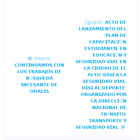
Siguiente:
𝗔𝗖𝗧𝗢 𝗗𝗘
𝗟𝗔𝗡𝗭𝗔𝗠𝗜𝗘𝗡𝗧𝗢 𝗗𝗘𝗟
𝗣𝗟𝗔𝗡 𝗗𝗘
𝗖𝗔𝗣𝗔𝗖𝗜𝗧𝗔𝗖𝗜Ó𝗡
𝗘𝗦𝗧𝗨𝗗𝗜𝗔𝗡𝗧𝗜𝗟 𝗘𝗡
𝗘𝗗𝗨𝗖𝗔𝗖𝗜Ó𝗡 𝗬
Anterior:
𝗦𝗘𝗚𝗨𝗥𝗜𝗗𝗔𝗗 𝗩𝗜𝗔𝗟 𝗘𝗡
𝗖𝗢𝗡𝗧𝗜𝗡𝗨𝗔𝗠𝗢𝗦 𝗖𝗢𝗡
𝗟𝗔 𝗖𝗜𝗨𝗗𝗔𝗗 𝗗𝗘 𝗘𝗟
𝗟𝗢𝗦 𝗧𝗥𝗔𝗕𝗔𝗝𝗢𝗦 𝗗𝗘
𝗔𝗟𝗧𝗢 “𝗗𝗜𝗦𝗜 𝗔 𝗟𝗔
𝗕Ú𝗦𝗤𝗨𝗘𝗗𝗔
𝗦𝗘𝗚𝗨𝗥𝗜𝗗𝗔𝗗 𝗩𝗜𝗔𝗟,
𝗜𝗡𝗖𝗘𝗦𝗔𝗡𝗧𝗘 𝗗𝗘
𝗗𝗜𝗦𝗜 𝗔𝗟 𝗗𝗘𝗣𝗢𝗥𝗧𝗘”
𝗢𝗗𝗔𝗟𝗜𝗦
𝗢𝗥𝗚𝗔𝗡𝗜𝗭𝗔𝗗𝗢 𝗣𝗢𝗥
𝗟𝗔 𝗗𝗜𝗥𝗘𝗖𝗖𝗜Ó𝗡
𝗡𝗔𝗖𝗜𝗢𝗡𝗔𝗟 𝗗𝗘
𝗧𝗥Á𝗡𝗦𝗜𝗧𝗢,
𝗧𝗥𝗔𝗡𝗦𝗣𝗢𝗥𝗧𝗘 𝗬
𝗦𝗘𝗚𝗨𝗥𝗜𝗗𝗔𝗗 𝗩𝗜𝗔𝗟