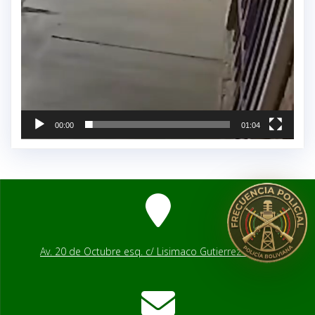
00:00
01:04
Av. 20 de Octubre esq. c/ Lisimaco Gutierrez # 2541