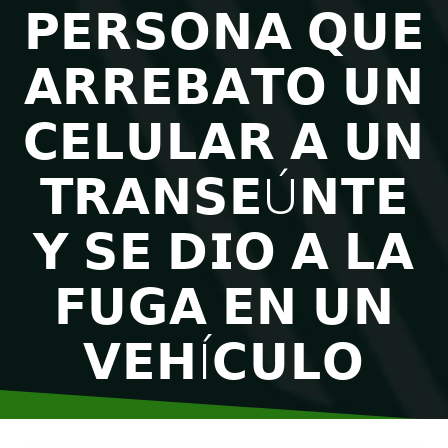
𝗣𝗘𝗥𝗦𝗢𝗡𝗔 𝗤𝗨𝗘
𝗔𝗥𝗥𝗘𝗕𝗔𝗧𝗢 𝗨𝗡
𝗖𝗘𝗟𝗨𝗟𝗔𝗥 𝗔 𝗨𝗡
𝗧𝗥𝗔𝗡𝗦𝗘Ú𝗡𝗧𝗘
𝗬 𝗦𝗘 𝗗𝗜𝗢 𝗔 𝗟𝗔
𝗙𝗨𝗚𝗔 𝗘𝗡 𝗨𝗡
𝗩𝗘𝗛Í𝗖𝗨𝗟𝗢