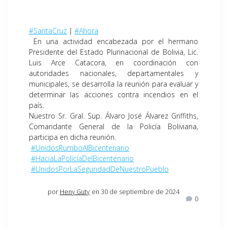
#SantaCruz
|
#Ahora
En una actividad encabezada por el hermano
Presidente del Estado Plurinacional de Bolivia, Lic.
Luis Arce Catacora, en coordinación con
autoridades nacionales, departamentales y
municipales, se desarrolla la reunión para evaluar y
determinar las acciones contra incendios en el
país.
Nuestro Sr. Gral. Sup. Álvaro José Álvarez Griffiths,
Comandante General de la Policía Boliviana,
participa en dicha reunión.
#UnidosRumboAlBicentenario
#HaciaLaPolicíaDelBicentenario
#UnidosPorLaSeguridadDeNuestroPueblo
por
Heny Guty
en 30 de septiembre de 2024
0