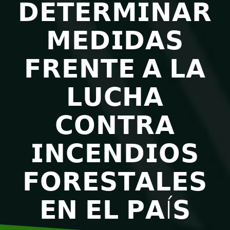
𝗗𝗘𝗧𝗘𝗥𝗠𝗜𝗡𝗔𝗥
𝗠𝗘𝗗𝗜𝗗𝗔𝗦
𝗙𝗥𝗘𝗡𝗧𝗘 𝗔 𝗟𝗔
𝗟𝗨𝗖𝗛𝗔
𝗖𝗢𝗡𝗧𝗥𝗔
𝗜𝗡𝗖𝗘𝗡𝗗𝗜𝗢𝗦
𝗙𝗢𝗥𝗘𝗦𝗧𝗔𝗟𝗘𝗦
𝗘𝗡 𝗘𝗟 𝗣𝗔Í𝗦