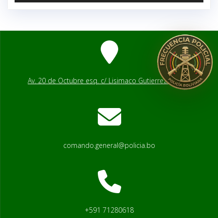
Av. 20 de Octubre esq. c/ Lisimaco Gutierrez # 2541
comando.general@policia.bo
+591 71280618