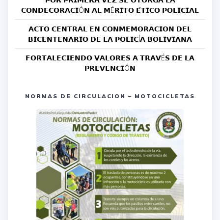
𝗖𝗢𝗡𝗗𝗘𝗖𝗢𝗥𝗔𝗖𝗜Ó𝗡 𝗔𝗟 𝗠É𝗥𝗜𝗧𝗢 𝗘́𝗧𝗜𝗖𝗢 𝗣𝗢𝗟𝗜𝗖𝗜𝗔𝗟
𝗔𝗖𝗧𝗢 𝗖𝗘𝗡𝗧𝗥𝗔𝗟 𝗘𝗡 𝗖𝗢𝗡𝗠𝗘𝗠𝗢𝗥𝗔𝗖𝗜𝗢𝗡 𝗗𝗘𝗟
𝗕𝗜𝗖𝗘𝗡𝗧𝗘𝗡𝗔𝗥𝗜𝗢 𝗗𝗘 𝗟𝗔 𝗣𝗢𝗟𝗜𝗖Í𝗔 𝗕𝗢𝗟𝗜𝗩𝗜𝗔𝗡𝗔
𝗙𝗢𝗥𝗧𝗔𝗟𝗘𝗖𝗜𝗘𝗡𝗗𝗢 𝗩𝗔𝗟𝗢𝗥𝗘𝗦 𝗔 𝗧𝗥𝗔𝗩É𝗦 𝗗𝗘 𝗟𝗔
𝗣𝗥𝗘𝗩𝗘𝗡𝗖𝗜Ó𝗡
NORMAS DE CIRCULACION – MOTOCICLETAS