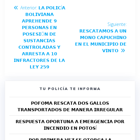
Anterior:
𝗟𝗔 𝗣𝗢𝗟𝗜𝗖Í𝗔
𝗕𝗢𝗟𝗜𝗩𝗜𝗔𝗡𝗔
𝗔𝗣𝗥𝗘𝗛𝗘𝗡𝗗𝗘 𝟵
Siguiente:
𝗣𝗘𝗥𝗦𝗢𝗡𝗔𝗦 𝗘𝗡
𝗥𝗘𝗦𝗖𝗔𝗧𝗔𝗠𝗢𝗦 𝗔 𝗨𝗡
𝗣𝗢𝗦𝗘𝗦𝗜Ó𝗡 𝗗𝗘
𝗠𝗢𝗡𝗢 𝗖𝗔𝗣𝗨𝗖𝗛𝗜𝗡𝗢
𝗦𝗨𝗦𝗧𝗔𝗡𝗖𝗜𝗔𝗦
𝗘𝗡 𝗘𝗟 𝗠𝗨𝗡𝗜𝗖𝗜𝗣𝗜𝗢 𝗗𝗘
𝗖𝗢𝗡𝗧𝗥𝗢𝗟𝗔𝗗𝗔𝗦 𝗬
𝗩𝗜𝗡𝗧𝗢
𝗔𝗥𝗥𝗘𝗦𝗧𝗔 𝗔 𝟭𝟬
𝗜𝗡𝗙𝗥𝗔𝗖𝗧𝗢𝗥𝗘𝗦 𝗗𝗘 𝗟𝗔
𝗟𝗘𝗬 𝟮𝟱𝟵
TU POLICÍA TE INFORMA
𝗣𝗢𝗙𝗢𝗠𝗔 𝗥𝗘𝗦𝗖𝗔𝗧𝗔 𝗗𝗢𝗦 𝗚𝗔𝗟𝗟𝗢𝗦
𝗧𝗥𝗔𝗡𝗦𝗣𝗢𝗥𝗧𝗔𝗗𝗢𝗦 𝗗𝗘 𝗠𝗔𝗡𝗘𝗥𝗔 𝗜𝗥𝗥𝗘𝗚𝗨𝗟𝗔𝗥
𝗥𝗘𝗦𝗣𝗨𝗘𝗦𝗧𝗔 𝗢𝗣𝗢𝗥𝗧𝗨𝗡𝗔 𝗔 𝗘𝗠𝗘𝗥𝗚𝗘𝗡𝗖𝗜𝗔 𝗣𝗢𝗥
𝗜𝗡𝗖𝗘𝗡𝗗𝗜𝗢 𝗘𝗡 𝗣𝗢𝗧𝗢𝗦Í
𝗣𝗢𝗥 𝗣𝗥𝗜𝗠𝗘𝗥𝗔 𝗩𝗘𝗭 𝗦𝗘 𝗢𝗧𝗢𝗥𝗚𝗔 𝗟𝗔