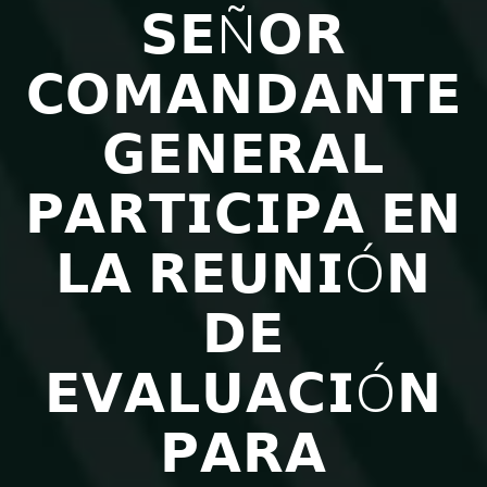
𝗦𝗘Ñ𝗢𝗥
𝗖𝗢𝗠𝗔𝗡𝗗𝗔𝗡𝗧𝗘
𝗚𝗘𝗡𝗘𝗥𝗔𝗟
𝗣𝗔𝗥𝗧𝗜𝗖𝗜𝗣𝗔 𝗘𝗡
𝗟𝗔 𝗥𝗘𝗨𝗡𝗜Ó𝗡
𝗗𝗘
𝗘𝗩𝗔𝗟𝗨𝗔𝗖𝗜Ó𝗡
𝗣𝗔𝗥𝗔