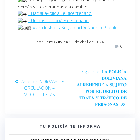
demás sin esperar nada a cambio.
#HaciaLaPolicíaDelBicentenario
#UnidosRumboAlBicentenario
#UnidosPorLaSeguridadDeNuestroPueblo
por
Heny Guty
en 19 de abril de 2024
0
Siguiente:
𝐋𝐀 𝐏𝐎𝐋𝐈𝐂Í𝐀
𝐁𝐎𝐋𝐈𝐕𝐈𝐀𝐍𝐀
Anterior:
NORMAS DE
𝐀𝐏𝐑𝐄𝐇𝐄𝐍𝐃𝐄 𝐀 𝐒𝐔𝐉𝐄𝐓𝐎
CIRCULACION –
𝐏𝐎𝐑 𝐄𝐋 𝐃𝐄𝐋𝐈𝐓𝐎 𝐃𝐄
MOTOCICLETAS
𝐓𝐑𝐀𝐓𝐀 𝐘 𝐓𝐑Á𝐅𝐈𝐂𝐎 𝐃𝐄
𝐏𝐄𝐑𝐒𝐎𝐍𝐀𝐒
TU POLICÍA TE INFORMA