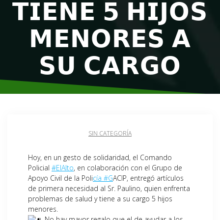
𝗧𝗜𝗘𝗡𝗘 𝟱 𝗛𝗜𝗝𝗢𝗦
𝗠𝗘𝗡𝗢𝗥𝗘𝗦 𝗔
𝗦𝗨 𝗖𝗔𝗥𝗚𝗢
SIN CATEGORÍA
Hoy, en un gesto de solidaridad, el Comando
Policial
#ElAlto
, en colaboración con el Grupo de
Apoyo Civil de la Poli
cía #G
ACIP, entregó artículos
de primera necesidad al Sr. Paulino, quien enfrenta
problemas de salud y tiene a su cargo 5 hijos
menores.
No hay mayor regalo que el de ayudar a los