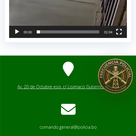
00:00
01:04
Av. 20 de Octubre esq. c/ Lisimaco Gutierrez # 2541
comando.general@policia.bo