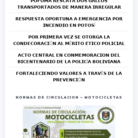
𝗣𝗢𝗙𝗢𝗠𝗔 𝗥𝗘𝗦𝗖𝗔𝗧𝗔 𝗗𝗢𝗦 𝗚𝗔𝗟𝗟𝗢𝗦
𝗧𝗥𝗔𝗡𝗦𝗣𝗢𝗥𝗧𝗔𝗗𝗢𝗦 𝗗𝗘 𝗠𝗔𝗡𝗘𝗥𝗔 𝗜𝗥𝗥𝗘𝗚𝗨𝗟𝗔𝗥
𝗥𝗘𝗦𝗣𝗨𝗘𝗦𝗧𝗔 𝗢𝗣𝗢𝗥𝗧𝗨𝗡𝗔 𝗔 𝗘𝗠𝗘𝗥𝗚𝗘𝗡𝗖𝗜𝗔 𝗣𝗢𝗥
𝗜𝗡𝗖𝗘𝗡𝗗𝗜𝗢 𝗘𝗡 𝗣𝗢𝗧𝗢𝗦Í
𝗣𝗢𝗥 𝗣𝗥𝗜𝗠𝗘𝗥𝗔 𝗩𝗘𝗭 𝗦𝗘 𝗢𝗧𝗢𝗥𝗚𝗔 𝗟𝗔
𝗖𝗢𝗡𝗗𝗘𝗖𝗢𝗥𝗔𝗖𝗜Ó𝗡 𝗔𝗟 𝗠É𝗥𝗜𝗧𝗢 𝗘́𝗧𝗜𝗖𝗢 𝗣𝗢𝗟𝗜𝗖𝗜𝗔𝗟
𝗔𝗖𝗧𝗢 𝗖𝗘𝗡𝗧𝗥𝗔𝗟 𝗘𝗡 𝗖𝗢𝗡𝗠𝗘𝗠𝗢𝗥𝗔𝗖𝗜𝗢𝗡 𝗗𝗘𝗟
𝗕𝗜𝗖𝗘𝗡𝗧𝗘𝗡𝗔𝗥𝗜𝗢 𝗗𝗘 𝗟𝗔 𝗣𝗢𝗟𝗜𝗖Í𝗔 𝗕𝗢𝗟𝗜𝗩𝗜𝗔𝗡𝗔
𝗙𝗢𝗥𝗧𝗔𝗟𝗘𝗖𝗜𝗘𝗡𝗗𝗢 𝗩𝗔𝗟𝗢𝗥𝗘𝗦 𝗔 𝗧𝗥𝗔𝗩É𝗦 𝗗𝗘 𝗟𝗔
𝗣𝗥𝗘𝗩𝗘𝗡𝗖𝗜Ó𝗡
NORMAS DE CIRCULACION – MOTOCICLETAS