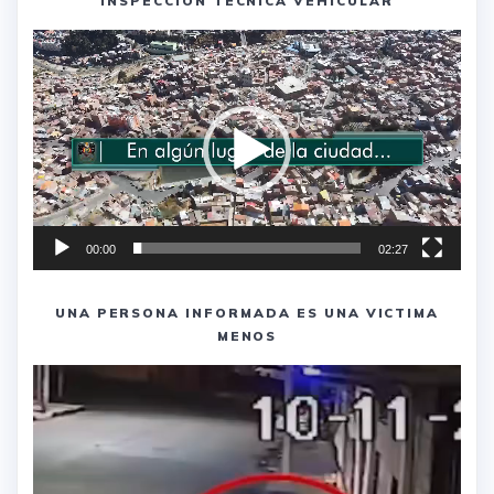
INSPECCION TECNICA VEHICULAR
Reproductor
de
vídeo
00:00
02:27
UNA PERSONA INFORMADA ES UNA VICTIMA
MENOS
Reproductor
de
vídeo