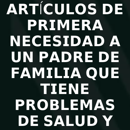
𝗔𝗥𝗧Í𝗖𝗨𝗟𝗢𝗦 𝗗𝗘
𝗣𝗥𝗜𝗠𝗘𝗥𝗔
𝗡𝗘𝗖𝗘𝗦𝗜𝗗𝗔𝗗 𝗔
𝗨𝗡 𝗣𝗔𝗗𝗥𝗘 𝗗𝗘
𝗙𝗔𝗠𝗜𝗟𝗜𝗔 𝗤𝗨𝗘
𝗧𝗜𝗘𝗡𝗘
𝗣𝗥𝗢𝗕𝗟𝗘𝗠𝗔𝗦
𝗗𝗘 𝗦𝗔𝗟𝗨𝗗 𝗬