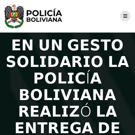
𝗘𝗡 𝗨𝗡 𝗚𝗘𝗦𝗧𝗢
𝗦𝗢𝗟𝗜𝗗𝗔𝗥𝗜𝗢 𝗟𝗔
𝗣𝗢𝗟𝗜𝗖Í𝗔
𝗕𝗢𝗟𝗜𝗩𝗜𝗔𝗡𝗔
𝗥𝗘𝗔𝗟𝗜𝗭Ó 𝗟𝗔
𝗘𝗡𝗧𝗥𝗘𝗚𝗔 𝗗𝗘