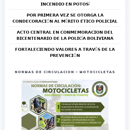
𝗜𝗡𝗖𝗘𝗡𝗗𝗜𝗢 𝗘𝗡 𝗣𝗢𝗧𝗢𝗦Í
𝗣𝗢𝗥 𝗣𝗥𝗜𝗠𝗘𝗥𝗔 𝗩𝗘𝗭 𝗦𝗘 𝗢𝗧𝗢𝗥𝗚𝗔 𝗟𝗔
𝗖𝗢𝗡𝗗𝗘𝗖𝗢𝗥𝗔𝗖𝗜Ó𝗡 𝗔𝗟 𝗠É𝗥𝗜𝗧𝗢 𝗘́𝗧𝗜𝗖𝗢 𝗣𝗢𝗟𝗜𝗖𝗜𝗔𝗟
𝗔𝗖𝗧𝗢 𝗖𝗘𝗡𝗧𝗥𝗔𝗟 𝗘𝗡 𝗖𝗢𝗡𝗠𝗘𝗠𝗢𝗥𝗔𝗖𝗜𝗢𝗡 𝗗𝗘𝗟
𝗕𝗜𝗖𝗘𝗡𝗧𝗘𝗡𝗔𝗥𝗜𝗢 𝗗𝗘 𝗟𝗔 𝗣𝗢𝗟𝗜𝗖Í𝗔 𝗕𝗢𝗟𝗜𝗩𝗜𝗔𝗡𝗔
𝗙𝗢𝗥𝗧𝗔𝗟𝗘𝗖𝗜𝗘𝗡𝗗𝗢 𝗩𝗔𝗟𝗢𝗥𝗘𝗦 𝗔 𝗧𝗥𝗔𝗩É𝗦 𝗗𝗘 𝗟𝗔
𝗣𝗥𝗘𝗩𝗘𝗡𝗖𝗜Ó𝗡
NORMAS DE CIRCULACION – MOTOCICLETAS