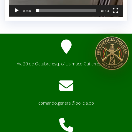
00:00
01:04
Av. 20 de Octubre esq. c/ Lisimaco Gutierrez # 2541
comando.general@policia.bo