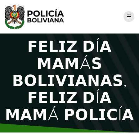
𝗙𝗘𝗟𝗜𝗭 𝗗Í𝗔
𝗠𝗔𝗠Á𝗦
𝗕𝗢𝗟𝗜𝗩𝗜𝗔𝗡𝗔𝗦,
𝗙𝗘𝗟𝗜𝗭 𝗗Í𝗔
𝗠𝗔𝗠Á 𝗣𝗢𝗟𝗜𝗖Í𝗔