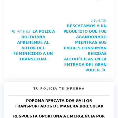
Siguiente:
𝗥𝗘𝗦𝗖𝗔𝗧𝗔𝗠𝗢𝗦 𝗔 𝗨𝗡
Anterior:
𝗟𝗔 𝗣𝗢𝗟𝗜𝗖Í𝗔
𝗣𝗘𝗤𝗨𝗘Ñ𝗜𝗧𝗢 𝗤𝗨𝗘 𝗙𝗨𝗘
𝗕𝗢𝗟𝗜𝗩𝗜𝗔𝗡𝗔
𝗔𝗕𝗔𝗡𝗗𝗢𝗡𝗔𝗗𝗢
𝗔𝗣𝗥𝗘𝗛𝗘𝗡𝗗𝗘 𝗔𝗟
𝗠𝗜𝗘𝗡𝗧𝗥𝗔𝗦 𝗦𝗨𝗦
𝗔𝗨𝗧𝗢𝗥 𝗗𝗘𝗟
𝗣𝗔𝗗𝗥𝗘𝗦 𝗖𝗢𝗡𝗦𝗨𝗠Í𝗔𝗡
𝗙𝗘𝗠𝗜𝗡𝗜𝗖𝗜𝗗𝗜𝗢 𝗔 𝗨𝗡
𝗕𝗘𝗕𝗜𝗗𝗔𝗦
𝗧𝗥𝗔𝗡𝗦𝗘𝗫𝗨𝗔𝗟
𝗔𝗟𝗖𝗢𝗛Ó𝗟𝗜𝗖𝗔𝗦 𝗘𝗡 𝗟𝗔
𝗘𝗡𝗧𝗥𝗔𝗗𝗔 𝗗𝗘𝗟 𝗚𝗥𝗔𝗡
𝗣𝗢𝗗𝗘𝗥
TU POLICÍA TE INFORMA
𝗣𝗢𝗙𝗢𝗠𝗔 𝗥𝗘𝗦𝗖𝗔𝗧𝗔 𝗗𝗢𝗦 𝗚𝗔𝗟𝗟𝗢𝗦
𝗧𝗥𝗔𝗡𝗦𝗣𝗢𝗥𝗧𝗔𝗗𝗢𝗦 𝗗𝗘 𝗠𝗔𝗡𝗘𝗥𝗔 𝗜𝗥𝗥𝗘𝗚𝗨𝗟𝗔𝗥
𝗥𝗘𝗦𝗣𝗨𝗘𝗦𝗧𝗔 𝗢𝗣𝗢𝗥𝗧𝗨𝗡𝗔 𝗔 𝗘𝗠𝗘𝗥𝗚𝗘𝗡𝗖𝗜𝗔 𝗣𝗢𝗥