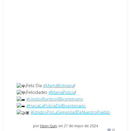
¡Feliz Día
#MamáBoliviana
!
¡Felicidades
#MamáPolicía
!
#UnidosRumboAlBicentenario
#HaciaLaPolicíaDelBicentenario
#UnidosPorLaSeguridadDeNuestroPueblo
por
Heny Guty
en 27 de mayo de 2024
0