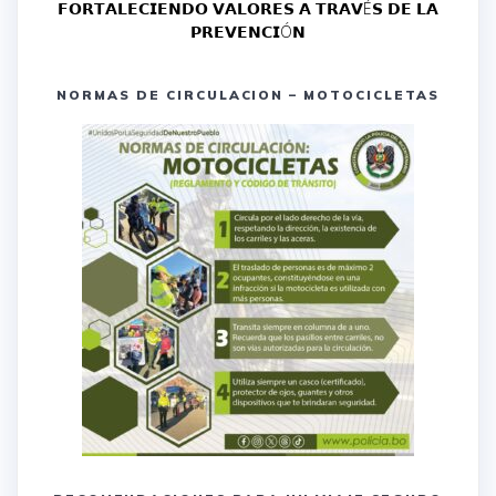
𝗙𝗢𝗥𝗧𝗔𝗟𝗘𝗖𝗜𝗘𝗡𝗗𝗢 𝗩𝗔𝗟𝗢𝗥𝗘𝗦 𝗔 𝗧𝗥𝗔𝗩É𝗦 𝗗𝗘 𝗟𝗔
𝗣𝗥𝗘𝗩𝗘𝗡𝗖𝗜Ó𝗡
NORMAS DE CIRCULACION – MOTOCICLETAS