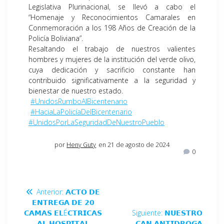
Legislativa Plurinacional, se llevó a cabo el
“Homenaje y Reconocimientos Camarales en
Conmemoración a los 198 Años de Creación de la
Policía Boliviana”.
Resaltando el trabajo de nuestros valientes
hombres y mujeres de la institución del verde olivo,
cuya dedicación y sacrificio constante han
contribuido significativamente a la seguridad y
bienestar de nuestro estado.
#UnidosRumboAlBicentenario
#HaciaLaPolicíaDelBicentenario
#UnidosPorLaSeguridadDeNuestroPueblo
por
Heny Guty
en 21 de agosto de 2024
0
Anterior:
𝗔𝗖𝗧𝗢 𝗗𝗘
𝗘𝗡𝗧𝗥𝗘𝗚𝗔 𝗗𝗘 𝟮𝟬
𝗖𝗔𝗠𝗔𝗦 𝗘𝗟É𝗖𝗧𝗥𝗜𝗖𝗔𝗦
Siguiente:
𝗡𝗨𝗘𝗦𝗧𝗥𝗢
𝗔𝗟 𝗛𝗢𝗦𝗣𝗜𝗧𝗔𝗟
𝗖𝗔𝗡 𝗔𝗡𝗧𝗜𝗗𝗥𝗢𝗚𝗔