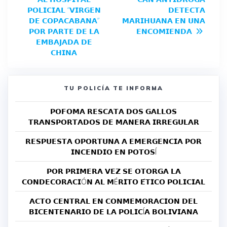
𝗣𝗢𝗟𝗜𝗖𝗜𝗔𝗟 “𝗩𝗜𝗥𝗚𝗘𝗡
𝗗𝗘𝗧𝗘𝗖𝗧𝗔
𝗗𝗘 𝗖𝗢𝗣𝗔𝗖𝗔𝗕𝗔𝗡𝗔”
𝗠𝗔𝗥𝗜𝗛𝗨𝗔𝗡𝗔 𝗘𝗡 𝗨𝗡𝗔
𝗣𝗢𝗥 𝗣𝗔𝗥𝗧𝗘 𝗗𝗘 𝗟𝗔
𝗘𝗡𝗖𝗢𝗠𝗜𝗘𝗡𝗗𝗔
𝗘𝗠𝗕𝗔𝗝𝗔𝗗𝗔 𝗗𝗘
𝗖𝗛𝗜𝗡𝗔
TU POLICÍA TE INFORMA
𝗣𝗢𝗙𝗢𝗠𝗔 𝗥𝗘𝗦𝗖𝗔𝗧𝗔 𝗗𝗢𝗦 𝗚𝗔𝗟𝗟𝗢𝗦
𝗧𝗥𝗔𝗡𝗦𝗣𝗢𝗥𝗧𝗔𝗗𝗢𝗦 𝗗𝗘 𝗠𝗔𝗡𝗘𝗥𝗔 𝗜𝗥𝗥𝗘𝗚𝗨𝗟𝗔𝗥
𝗥𝗘𝗦𝗣𝗨𝗘𝗦𝗧𝗔 𝗢𝗣𝗢𝗥𝗧𝗨𝗡𝗔 𝗔 𝗘𝗠𝗘𝗥𝗚𝗘𝗡𝗖𝗜𝗔 𝗣𝗢𝗥
𝗜𝗡𝗖𝗘𝗡𝗗𝗜𝗢 𝗘𝗡 𝗣𝗢𝗧𝗢𝗦Í
𝗣𝗢𝗥 𝗣𝗥𝗜𝗠𝗘𝗥𝗔 𝗩𝗘𝗭 𝗦𝗘 𝗢𝗧𝗢𝗥𝗚𝗔 𝗟𝗔
𝗖𝗢𝗡𝗗𝗘𝗖𝗢𝗥𝗔𝗖𝗜Ó𝗡 𝗔𝗟 𝗠É𝗥𝗜𝗧𝗢 𝗘́𝗧𝗜𝗖𝗢 𝗣𝗢𝗟𝗜𝗖𝗜𝗔𝗟
𝗔𝗖𝗧𝗢 𝗖𝗘𝗡𝗧𝗥𝗔𝗟 𝗘𝗡 𝗖𝗢𝗡𝗠𝗘𝗠𝗢𝗥𝗔𝗖𝗜𝗢𝗡 𝗗𝗘𝗟
𝗕𝗜𝗖𝗘𝗡𝗧𝗘𝗡𝗔𝗥𝗜𝗢 𝗗𝗘 𝗟𝗔 𝗣𝗢𝗟𝗜𝗖Í𝗔 𝗕𝗢𝗟𝗜𝗩𝗜𝗔𝗡𝗔