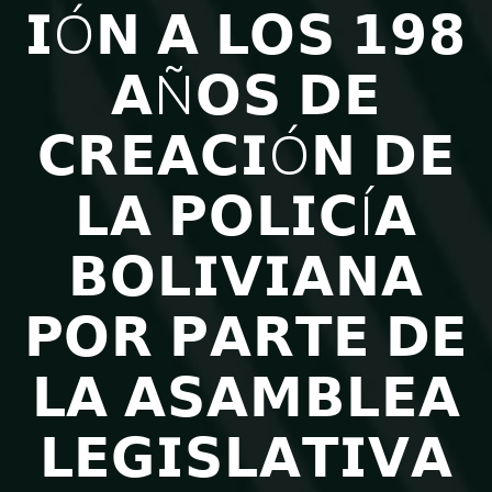
𝗜Ó𝗡 𝗔 𝗟𝗢𝗦 𝟭𝟵𝟴
𝗔Ñ𝗢𝗦 𝗗𝗘
𝗖𝗥𝗘𝗔𝗖𝗜Ó𝗡 𝗗𝗘
𝗟𝗔 𝗣𝗢𝗟𝗜𝗖Í𝗔
𝗕𝗢𝗟𝗜𝗩𝗜𝗔𝗡𝗔
𝗣𝗢𝗥 𝗣𝗔𝗥𝗧𝗘 𝗗𝗘
𝗟𝗔 𝗔𝗦𝗔𝗠𝗕𝗟𝗘𝗔
𝗟𝗘𝗚𝗜𝗦𝗟𝗔𝗧𝗜𝗩𝗔