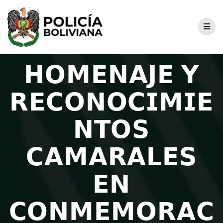
𝗛𝗢𝗠𝗘𝗡𝗔𝗝𝗘 𝗬
𝗥𝗘𝗖𝗢𝗡𝗢𝗖𝗜𝗠𝗜𝗘
𝗡𝗧𝗢𝗦
𝗖𝗔𝗠𝗔𝗥𝗔𝗟𝗘𝗦
𝗘𝗡
𝗖𝗢𝗡𝗠𝗘𝗠𝗢𝗥𝗔𝗖