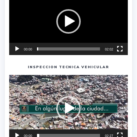
vídeo
00:00
02:02
INSPECCION TECNICA VEHICULAR
Reproductor
de
vídeo
00:00
02:27