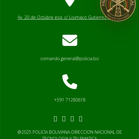
Av. 20 de Octubre esq. c/ Lisimaco Gutierrez # 2541
comando.general@policia.bo
+591 71280618
@2025 POLICIA BOLIVIANA-DIRECCION NACIONAL DE
TECNOLOGIA Y TELEMATICA