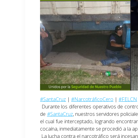
#SantaCruz
|
#NarcotráficoCero
|
#FELCN
Durante los diferentes operativos de contro
de
#SantaCruz
, nuestros servidores policial
el cual fue interceptado, logrando encontra
cocaína, inmediatamente se procedió a la ap
La lucha contra el narcotráfico será inces