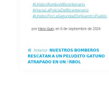
#UnidosRumboAlBicentenario
#HaciaLaPolicíaDelBicentenario
#UnidosPorLaSeguridadDeNuestroPueblo
por
Heny Guty
en 6 de septiembre de 2024
Anterior:
𝗡𝗨𝗘𝗦𝗧𝗥𝗢𝗦 𝗕𝗢𝗠𝗕𝗘𝗥𝗢𝗦
𝗥𝗘𝗦𝗖𝗔𝗧𝗔𝗡 𝗔 𝗨𝗡 𝗣𝗘𝗟𝗨𝗗𝗜𝗧𝗢 𝗚𝗔𝗧𝗨𝗡𝗢
𝗔𝗧𝗥𝗔𝗣𝗔𝗗𝗢 𝗘𝗡 𝗨𝗡 Á𝗥𝗕𝗢𝗟