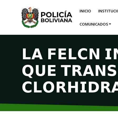
INICIO
INSTITUC
COMUNICADOS
𝗟𝗔 𝗙𝗘𝗟𝗖𝗡 
𝗤𝗨𝗘 𝗧𝗥𝗔𝗡𝗦
𝗖𝗟𝗢𝗥𝗛𝗜𝗗𝗥