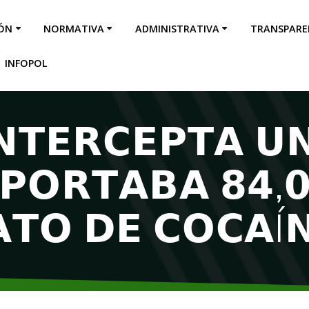
IÓN
NORMATIVA
ADMINISTRATIVA
TRANSPARE
INFOPOL
𝗡𝗧𝗘𝗥𝗖𝗘𝗣𝗧𝗔 
𝗣𝗢𝗥𝗧𝗔𝗕𝗔 𝟴𝟰,
𝗧𝗢 𝗗𝗘 𝗖𝗢𝗖𝗔Í