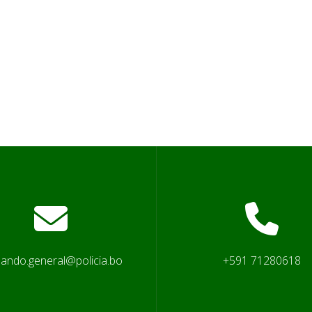
ando.general@policia.bo
+591 71280618