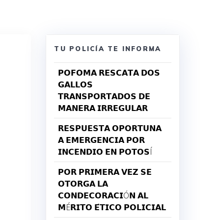
TU POLICÍA TE INFORMA
𝗣𝗢𝗙𝗢𝗠𝗔 𝗥𝗘𝗦𝗖𝗔𝗧𝗔 𝗗𝗢𝗦
𝗚𝗔𝗟𝗟𝗢𝗦
𝗧𝗥𝗔𝗡𝗦𝗣𝗢𝗥𝗧𝗔𝗗𝗢𝗦 𝗗𝗘
𝗠𝗔𝗡𝗘𝗥𝗔 𝗜𝗥𝗥𝗘𝗚𝗨𝗟𝗔𝗥
𝗥𝗘𝗦𝗣𝗨𝗘𝗦𝗧𝗔 𝗢𝗣𝗢𝗥𝗧𝗨𝗡𝗔
𝗔 𝗘𝗠𝗘𝗥𝗚𝗘𝗡𝗖𝗜𝗔 𝗣𝗢𝗥
𝗜𝗡𝗖𝗘𝗡𝗗𝗜𝗢 𝗘𝗡 𝗣𝗢𝗧𝗢𝗦Í
𝗣𝗢𝗥 𝗣𝗥𝗜𝗠𝗘𝗥𝗔 𝗩𝗘𝗭 𝗦𝗘
𝗢𝗧𝗢𝗥𝗚𝗔 𝗟𝗔
𝗖𝗢𝗡𝗗𝗘𝗖𝗢𝗥𝗔𝗖𝗜Ó𝗡 𝗔𝗟
𝗠É𝗥𝗜𝗧𝗢 𝗘́𝗧𝗜𝗖𝗢 𝗣𝗢𝗟𝗜𝗖𝗜𝗔𝗟