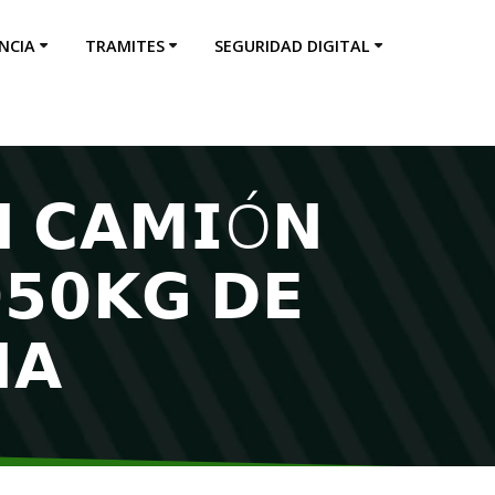
NCIA
TRAMITES
SEGURIDAD DIGITAL
𝗡 𝗖𝗔𝗠𝗜Ó𝗡
𝟱𝟬𝗞𝗚 𝗗𝗘
𝗔