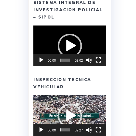
SISTEMA INTEGRAL DE
INVESTIGACION POLICIAL
– SIPOL
Reproductor
de
vídeo
00:00
02:02
INSPECCION TECNICA
VEHICULAR
Reproductor
de
vídeo
00:00
02:27