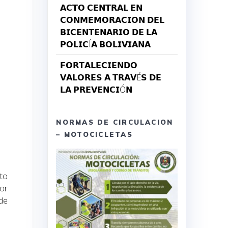
𝗔𝗖𝗧𝗢 𝗖𝗘𝗡𝗧𝗥𝗔𝗟 𝗘𝗡
𝗖𝗢𝗡𝗠𝗘𝗠𝗢𝗥𝗔𝗖𝗜𝗢𝗡 𝗗𝗘𝗟
𝗕𝗜𝗖𝗘𝗡𝗧𝗘𝗡𝗔𝗥𝗜𝗢 𝗗𝗘 𝗟𝗔
𝗣𝗢𝗟𝗜𝗖Í𝗔 𝗕𝗢𝗟𝗜𝗩𝗜𝗔𝗡𝗔
𝗙𝗢𝗥𝗧𝗔𝗟𝗘𝗖𝗜𝗘𝗡𝗗𝗢
𝗩𝗔𝗟𝗢𝗥𝗘𝗦 𝗔 𝗧𝗥𝗔𝗩É𝗦 𝗗𝗘
𝗟𝗔 𝗣𝗥𝗘𝗩𝗘𝗡𝗖𝗜Ó𝗡
NORMAS DE CIRCULACION
– MOTOCICLETAS
nto
por
 de