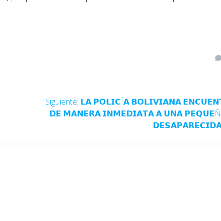
Siguiente:
𝗟𝗔 𝗣𝗢𝗟𝗜𝗖Í𝗔 𝗕𝗢𝗟𝗜𝗩𝗜𝗔𝗡𝗔 𝗘𝗡𝗖𝗨𝗘𝗡
𝗗𝗘 𝗠𝗔𝗡𝗘𝗥𝗔 𝗜𝗡𝗠𝗘𝗗𝗜𝗔𝗧𝗔 𝗔 𝗨𝗡𝗔 𝗣𝗘𝗤𝗨𝗘Ñ
𝗗𝗘𝗦𝗔𝗣𝗔𝗥𝗘𝗖𝗜𝗗