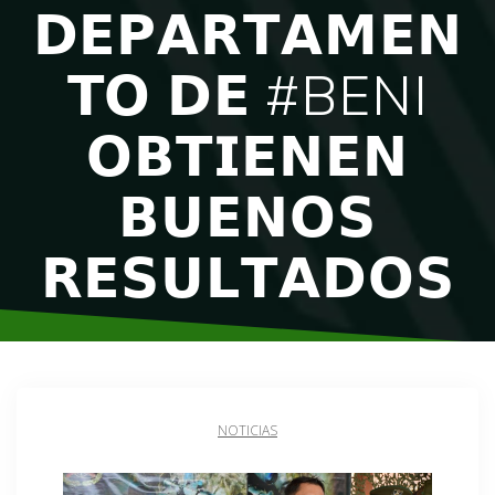
𝗗𝗘𝗣𝗔𝗥𝗧𝗔𝗠𝗘𝗡
𝗧𝗢 𝗗𝗘 #BENI
𝗢𝗕𝗧𝗜𝗘𝗡𝗘𝗡
𝗕𝗨𝗘𝗡𝗢𝗦
𝗥𝗘𝗦𝗨𝗟𝗧𝗔𝗗𝗢𝗦
NOTICIAS