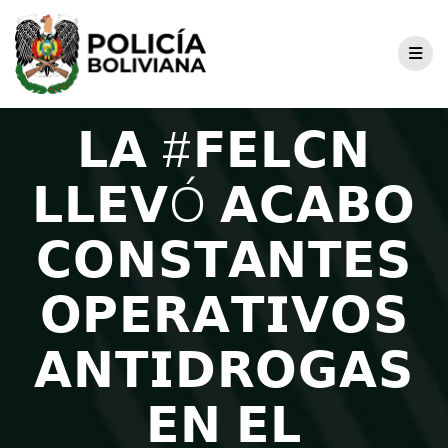
𝗟𝗔 #𝗙𝗘𝗟𝗖𝗡
𝗟𝗟𝗘𝗩Ó 𝗔𝗖𝗔𝗕𝗢
𝗖𝗢𝗡𝗦𝗧𝗔𝗡𝗧𝗘𝗦
𝗢𝗣𝗘𝗥𝗔𝗧𝗜𝗩𝗢𝗦
𝗔𝗡𝗧𝗜𝗗𝗥𝗢𝗚𝗔𝗦
𝗘𝗡 𝗘𝗟