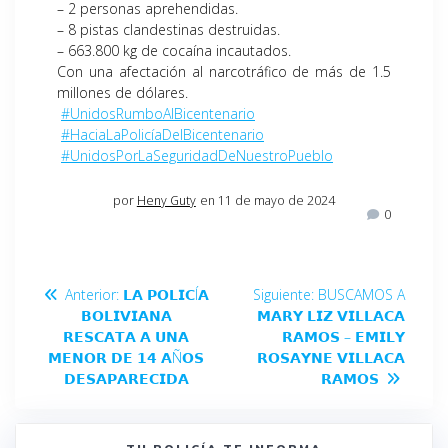
– 2 personas aprehendidas.
– 8 pistas clandestinas destruidas.
– 663.800 kg de cocaína incautados.
Con una afectación al narcotráfico de más de 1.5
millones de dólares.
#UnidosRumboAlBicentenario
#HaciaLaPolicíaDelBicentenario
#UnidosPorLaSeguridadDeNuestroPueblo
por
Heny Guty
en 11 de mayo de 2024
0
Anterior:
𝗟𝗔 𝗣𝗢𝗟𝗜𝗖Í𝗔
Siguiente:
BUSCAMOS A
𝗕𝗢𝗟𝗜𝗩𝗜𝗔𝗡𝗔
𝗠𝗔𝗥𝗬 𝗟𝗜𝗭 𝗩𝗜𝗟𝗟𝗔𝗖𝗔
𝗥𝗘𝗦𝗖𝗔𝗧𝗔 𝗔 𝗨𝗡𝗔
𝗥𝗔𝗠𝗢𝗦 – 𝗘𝗠𝗜𝗟𝗬
𝗠𝗘𝗡𝗢𝗥 𝗗𝗘 𝟭𝟰 𝗔Ñ𝗢𝗦
𝗥𝗢𝗦𝗔𝗬𝗡𝗘 𝗩𝗜𝗟𝗟𝗔𝗖𝗔
𝗗𝗘𝗦𝗔𝗣𝗔𝗥𝗘𝗖𝗜𝗗𝗔
𝗥𝗔𝗠𝗢𝗦