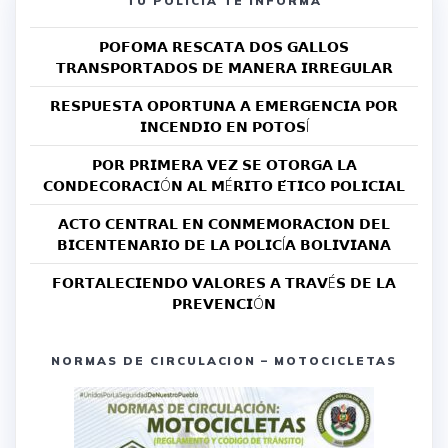
TU POLICÍA TE INFORMA
𝗣𝗢𝗙𝗢𝗠𝗔 𝗥𝗘𝗦𝗖𝗔𝗧𝗔 𝗗𝗢𝗦 𝗚𝗔𝗟𝗟𝗢𝗦
𝗧𝗥𝗔𝗡𝗦𝗣𝗢𝗥𝗧𝗔𝗗𝗢𝗦 𝗗𝗘 𝗠𝗔𝗡𝗘𝗥𝗔 𝗜𝗥𝗥𝗘𝗚𝗨𝗟𝗔𝗥
𝗥𝗘𝗦𝗣𝗨𝗘𝗦𝗧𝗔 𝗢𝗣𝗢𝗥𝗧𝗨𝗡𝗔 𝗔 𝗘𝗠𝗘𝗥𝗚𝗘𝗡𝗖𝗜𝗔 𝗣𝗢𝗥
𝗜𝗡𝗖𝗘𝗡𝗗𝗜𝗢 𝗘𝗡 𝗣𝗢𝗧𝗢𝗦Í
𝗣𝗢𝗥 𝗣𝗥𝗜𝗠𝗘𝗥𝗔 𝗩𝗘𝗭 𝗦𝗘 𝗢𝗧𝗢𝗥𝗚𝗔 𝗟𝗔
𝗖𝗢𝗡𝗗𝗘𝗖𝗢𝗥𝗔𝗖𝗜Ó𝗡 𝗔𝗟 𝗠É𝗥𝗜𝗧𝗢 𝗘́𝗧𝗜𝗖𝗢 𝗣𝗢𝗟𝗜𝗖𝗜𝗔𝗟
𝗔𝗖𝗧𝗢 𝗖𝗘𝗡𝗧𝗥𝗔𝗟 𝗘𝗡 𝗖𝗢𝗡𝗠𝗘𝗠𝗢𝗥𝗔𝗖𝗜𝗢𝗡 𝗗𝗘𝗟
𝗕𝗜𝗖𝗘𝗡𝗧𝗘𝗡𝗔𝗥𝗜𝗢 𝗗𝗘 𝗟𝗔 𝗣𝗢𝗟𝗜𝗖Í𝗔 𝗕𝗢𝗟𝗜𝗩𝗜𝗔𝗡𝗔
𝗙𝗢𝗥𝗧𝗔𝗟𝗘𝗖𝗜𝗘𝗡𝗗𝗢 𝗩𝗔𝗟𝗢𝗥𝗘𝗦 𝗔 𝗧𝗥𝗔𝗩É𝗦 𝗗𝗘 𝗟𝗔
𝗣𝗥𝗘𝗩𝗘𝗡𝗖𝗜Ó𝗡
NORMAS DE CIRCULACION – MOTOCICLETAS