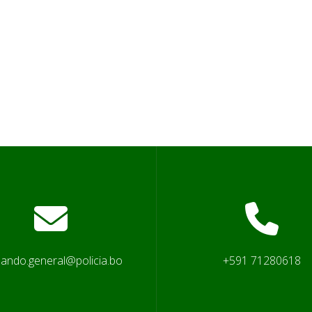
ando.general@policia.bo
+591 71280618