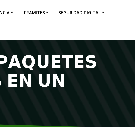
NCIA
TRAMITES
SEGURIDAD DIGITAL
𝗣𝗔𝗤𝗨𝗘𝗧𝗘𝗦
 𝗘𝗡 𝗨𝗡
