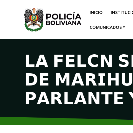
INICIO
INSTITUC
COMUNICADOS
𝗟𝗔 𝗙𝗘𝗟𝗖𝗡 
𝗗𝗘 𝗠𝗔𝗥𝗜𝗛𝗨
𝗣𝗔𝗥𝗟𝗔𝗡𝗧𝗘 