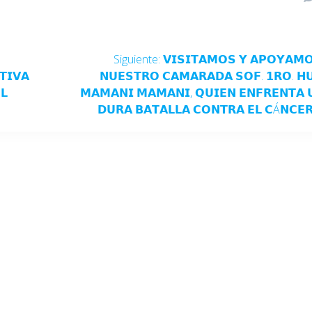
Siguiente:
𝗩𝗜𝗦𝗜𝗧𝗔𝗠𝗢𝗦 𝗬 𝗔𝗣𝗢𝗬𝗔𝗠
𝗧𝗜𝗩𝗔
𝗡𝗨𝗘𝗦𝗧𝗥𝗢 𝗖𝗔𝗠𝗔𝗥𝗔𝗗𝗔 𝗦𝗢𝗙. 𝟭𝗥𝗢. 𝗛
𝗟
𝗠𝗔𝗠𝗔𝗡𝗜 𝗠𝗔𝗠𝗔𝗡𝗜, 𝗤𝗨𝗜𝗘𝗡 𝗘𝗡𝗙𝗥𝗘𝗡𝗧𝗔 
𝗗𝗨𝗥𝗔 𝗕𝗔𝗧𝗔𝗟𝗟𝗔 𝗖𝗢𝗡𝗧𝗥𝗔 𝗘𝗟 𝗖Á𝗡𝗖𝗘