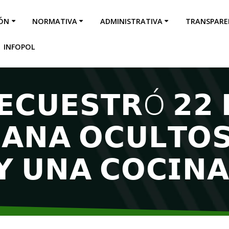
IÓN
NORMATIVA
ADMINISTRATIVA
TRANSPARE
INFOPOL
𝗘𝗖𝗨𝗘𝗦𝗧𝗥Ó 𝟮𝟮 
𝗔𝗡𝗔 𝗢𝗖𝗨𝗟𝗧𝗢
𝗬 𝗨𝗡𝗔 𝗖𝗢𝗖𝗜𝗡