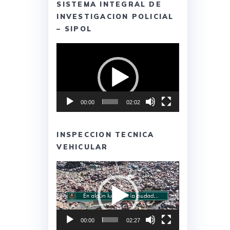
SISTEMA INTEGRAL DE
INVESTIGACION POLICIAL
– SIPOL
Reproductor
de
vídeo
00:00
02:02
INSPECCION TECNICA
VEHICULAR
Reproductor
de
vídeo
00:00
02:27