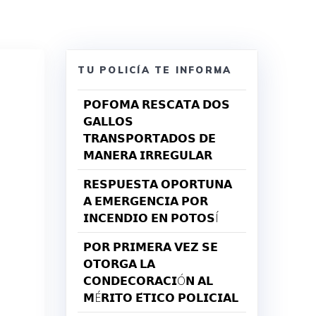
TU POLICÍA TE INFORMA
𝗣𝗢𝗙𝗢𝗠𝗔 𝗥𝗘𝗦𝗖𝗔𝗧𝗔 𝗗𝗢𝗦
𝗚𝗔𝗟𝗟𝗢𝗦
𝗧𝗥𝗔𝗡𝗦𝗣𝗢𝗥𝗧𝗔𝗗𝗢𝗦 𝗗𝗘
𝗠𝗔𝗡𝗘𝗥𝗔 𝗜𝗥𝗥𝗘𝗚𝗨𝗟𝗔𝗥
𝗥𝗘𝗦𝗣𝗨𝗘𝗦𝗧𝗔 𝗢𝗣𝗢𝗥𝗧𝗨𝗡𝗔
𝗔 𝗘𝗠𝗘𝗥𝗚𝗘𝗡𝗖𝗜𝗔 𝗣𝗢𝗥
𝗜𝗡𝗖𝗘𝗡𝗗𝗜𝗢 𝗘𝗡 𝗣𝗢𝗧𝗢𝗦Í
𝗣𝗢𝗥 𝗣𝗥𝗜𝗠𝗘𝗥𝗔 𝗩𝗘𝗭 𝗦𝗘
𝗢𝗧𝗢𝗥𝗚𝗔 𝗟𝗔
𝗖𝗢𝗡𝗗𝗘𝗖𝗢𝗥𝗔𝗖𝗜Ó𝗡 𝗔𝗟
𝗠É𝗥𝗜𝗧𝗢 𝗘́𝗧𝗜𝗖𝗢 𝗣𝗢𝗟𝗜𝗖𝗜𝗔𝗟