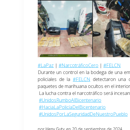
#LaPaz
|
#NarcotráficoCero
|
#FELCN
Durante un control en la bodega de una emp
policiales de la
#FELCN
detectaron una ca
paquetes de marihuana ocultos en el interior
La lucha contra el narcotráfico será inces
#UnidosRumboAlBicentenario
#HaciaLaPolicíaDelBicentenario
#UnidosPorLaSeguridadDeNuestroPueblo
por
Heny Guty
en 20 de septiembre de 2024