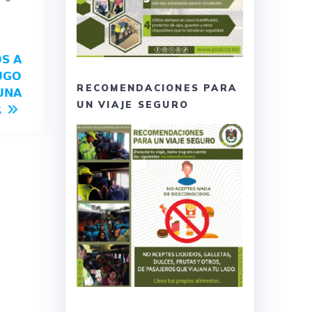
𝗦 𝗔
𝗨𝗚𝗢
RECOMENDACIONES PARA
𝗨𝗡𝗔
UN VIAJE SEGURO
