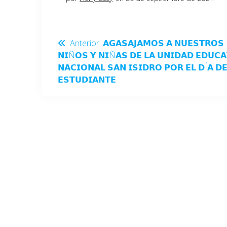
Anterior:
𝗔𝗚𝗔𝗦𝗔𝗝𝗔𝗠𝗢𝗦 𝗔 𝗡𝗨𝗘𝗦𝗧𝗥𝗢𝗦
𝗡𝗜Ñ𝗢𝗦 𝗬 𝗡𝗜Ñ𝗔𝗦 𝗗𝗘 𝗟𝗔 𝗨𝗡𝗜𝗗𝗔𝗗 𝗘𝗗𝗨𝗖𝗔
𝗡𝗔𝗖𝗜𝗢𝗡𝗔𝗟 𝗦𝗔𝗡 𝗜𝗦𝗜𝗗𝗥𝗢 𝗣𝗢𝗥 𝗘𝗟 𝗗Í𝗔 𝗗𝗘
𝗘𝗦𝗧𝗨𝗗𝗜𝗔𝗡𝗧𝗘