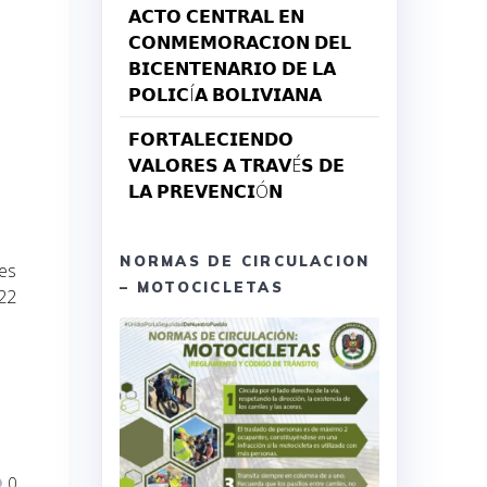
𝗔𝗖𝗧𝗢 𝗖𝗘𝗡𝗧𝗥𝗔𝗟 𝗘𝗡
𝗖𝗢𝗡𝗠𝗘𝗠𝗢𝗥𝗔𝗖𝗜𝗢𝗡 𝗗𝗘𝗟
𝗕𝗜𝗖𝗘𝗡𝗧𝗘𝗡𝗔𝗥𝗜𝗢 𝗗𝗘 𝗟𝗔
𝗣𝗢𝗟𝗜𝗖Í𝗔 𝗕𝗢𝗟𝗜𝗩𝗜𝗔𝗡𝗔
𝗙𝗢𝗥𝗧𝗔𝗟𝗘𝗖𝗜𝗘𝗡𝗗𝗢
𝗩𝗔𝗟𝗢𝗥𝗘𝗦 𝗔 𝗧𝗥𝗔𝗩É𝗦 𝗗𝗘
𝗟𝗔 𝗣𝗥𝗘𝗩𝗘𝗡𝗖𝗜Ó𝗡
NORMAS DE CIRCULACION
res
– MOTOCICLETAS
22
0