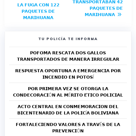
𝗧𝗥𝗔𝗡𝗦𝗣𝗢𝗥𝗧𝗔𝗕𝗔𝗡 𝟰𝟮
𝗟𝗔 𝗙𝗨𝗚𝗔 𝗖𝗢𝗡 𝟭𝟮𝟮
𝗣𝗔𝗤𝗨𝗘𝗧𝗘𝗦 𝗗𝗘
𝗣𝗔𝗤𝗨𝗘𝗧𝗘𝗦 𝗗𝗘
𝗠𝗔𝗥𝗜𝗛𝗨𝗔𝗡𝗔
𝗠𝗔𝗥𝗜𝗛𝗨𝗔𝗡𝗔
TU POLICÍA TE INFORMA
𝗣𝗢𝗙𝗢𝗠𝗔 𝗥𝗘𝗦𝗖𝗔𝗧𝗔 𝗗𝗢𝗦 𝗚𝗔𝗟𝗟𝗢𝗦
𝗧𝗥𝗔𝗡𝗦𝗣𝗢𝗥𝗧𝗔𝗗𝗢𝗦 𝗗𝗘 𝗠𝗔𝗡𝗘𝗥𝗔 𝗜𝗥𝗥𝗘𝗚𝗨𝗟𝗔𝗥
𝗥𝗘𝗦𝗣𝗨𝗘𝗦𝗧𝗔 𝗢𝗣𝗢𝗥𝗧𝗨𝗡𝗔 𝗔 𝗘𝗠𝗘𝗥𝗚𝗘𝗡𝗖𝗜𝗔 𝗣𝗢𝗥
𝗜𝗡𝗖𝗘𝗡𝗗𝗜𝗢 𝗘𝗡 𝗣𝗢𝗧𝗢𝗦Í
𝗣𝗢𝗥 𝗣𝗥𝗜𝗠𝗘𝗥𝗔 𝗩𝗘𝗭 𝗦𝗘 𝗢𝗧𝗢𝗥𝗚𝗔 𝗟𝗔
𝗖𝗢𝗡𝗗𝗘𝗖𝗢𝗥𝗔𝗖𝗜Ó𝗡 𝗔𝗟 𝗠É𝗥𝗜𝗧𝗢 𝗘́𝗧𝗜𝗖𝗢 𝗣𝗢𝗟𝗜𝗖𝗜𝗔𝗟
𝗔𝗖𝗧𝗢 𝗖𝗘𝗡𝗧𝗥𝗔𝗟 𝗘𝗡 𝗖𝗢𝗡𝗠𝗘𝗠𝗢𝗥𝗔𝗖𝗜𝗢𝗡 𝗗𝗘𝗟
𝗕𝗜𝗖𝗘𝗡𝗧𝗘𝗡𝗔𝗥𝗜𝗢 𝗗𝗘 𝗟𝗔 𝗣𝗢𝗟𝗜𝗖Í𝗔 𝗕𝗢𝗟𝗜𝗩𝗜𝗔𝗡𝗔
𝗙𝗢𝗥𝗧𝗔𝗟𝗘𝗖𝗜𝗘𝗡𝗗𝗢 𝗩𝗔𝗟𝗢𝗥𝗘𝗦 𝗔 𝗧𝗥𝗔𝗩É𝗦 𝗗𝗘 𝗟𝗔
𝗣𝗥𝗘𝗩𝗘𝗡𝗖𝗜Ó𝗡