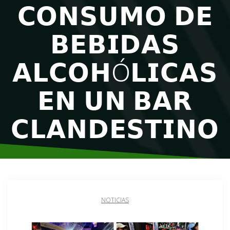
𝗖𝗢𝗡𝗦𝗨𝗠𝗢 𝗗𝗘
𝗕𝗘𝗕𝗜𝗗𝗔𝗦
𝗔𝗟𝗖𝗢𝗛Ó𝗟𝗜𝗖𝗔𝗦
𝗘𝗡 𝗨𝗡 𝗕𝗔𝗥
𝗖𝗟𝗔𝗡𝗗𝗘𝗦𝗧𝗜𝗡𝗢
NOTICIAS