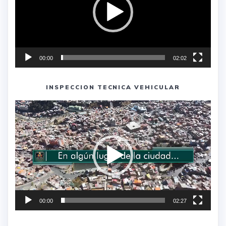
00:00
02:02
INSPECCION TECNICA VEHICULAR
Reproductor
de
vídeo
00:00
02:27