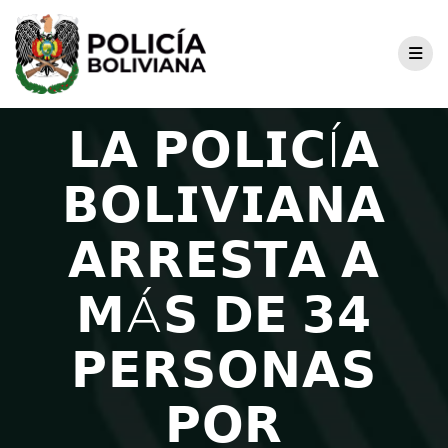
𝗟𝗔 𝗣𝗢𝗟𝗜𝗖Í𝗔
𝗕𝗢𝗟𝗜𝗩𝗜𝗔𝗡𝗔
𝗔𝗥𝗥𝗘𝗦𝗧𝗔 𝗔
𝗠Á𝗦 𝗗𝗘 𝟯𝟰
𝗣𝗘𝗥𝗦𝗢𝗡𝗔𝗦
𝗣𝗢𝗥