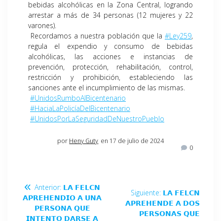
bebidas alcohólicas en la Zona Central, logrando
arrestar a más de 34 personas (12 mujeres y 22
varones).
Recordamos a nuestra población que la
#Ley259
,
regula el expendio y consumo de bebidas
alcohólicas, las acciones e instancias de
prevención, protección, rehabilitación, control,
restricción y prohibición, estableciendo las
sanciones ante el incumplimiento de las mismas.
#UnidosRumboAlBicentenario
#HaciaLaPolicíaDelBicentenario
#UnidosPorLaSeguridadDeNuestroPueblo
por
Heny Guty
en 17 de julio de 2024
0
Anterior:
𝗟𝗔 𝗙𝗘𝗟𝗖𝗡
Siguiente:
𝗟𝗔 𝗙𝗘𝗟𝗖𝗡
𝗔𝗣𝗥𝗘𝗛𝗘𝗡𝗗𝗜𝗢 𝗔 𝗨𝗡𝗔
𝗔𝗣𝗥𝗘𝗛𝗘𝗡𝗗𝗘 𝗔 𝗗𝗢𝗦
𝗣𝗘𝗥𝗦𝗢𝗡𝗔 𝗤𝗨𝗘
𝗣𝗘𝗥𝗦𝗢𝗡𝗔𝗦 𝗤𝗨𝗘
𝗜𝗡𝗧𝗘𝗡𝗧𝗢 𝗗𝗔𝗥𝗦𝗘 𝗔