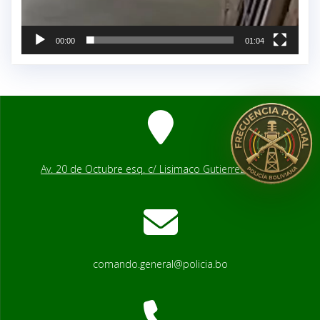
00:00
01:04
Av. 20 de Octubre esq. c/ Lisimaco Gutierrez # 2541
comando.general@policia.bo