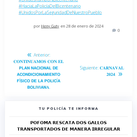
#HaciaLaPolicíaDelBicentenario
#UnidosPorLaSeguridadDeNuestroPueblo
por
Heny Guty
en 28 de enero de 2024
0
Anterior:
𝐂𝐎𝐍𝐓𝐈𝐍𝐔𝐀𝐌𝐎𝐒 𝐂𝐎𝐍 𝐄𝐋
𝗣𝗟𝗔𝗡 𝗡𝗔𝗖𝗜𝗢𝗡𝗔𝗟 𝗗𝗘
Siguiente:
𝐂𝐀𝐑𝐍𝐀𝐕𝐀𝐋
𝗔𝗖𝗢𝗡𝗗𝗜𝗖𝗜𝗢𝗡𝗔𝗠𝗜𝗘𝗡𝗧𝗢
𝟐𝟎𝟐𝟒.
𝗙Í𝗦𝗜𝗖𝗢 𝗗𝗘 𝗟𝗔 𝗣𝗢𝗟𝗜𝗖Í𝗔
𝗕𝗢𝗟𝗜𝗩𝗜𝗔𝗡𝐀.
TU POLICÍA TE INFORMA
𝗣𝗢𝗙𝗢𝗠𝗔 𝗥𝗘𝗦𝗖𝗔𝗧𝗔 𝗗𝗢𝗦 𝗚𝗔𝗟𝗟𝗢𝗦
𝗧𝗥𝗔𝗡𝗦𝗣𝗢𝗥𝗧𝗔𝗗𝗢𝗦 𝗗𝗘 𝗠𝗔𝗡𝗘𝗥𝗔 𝗜𝗥𝗥𝗘𝗚𝗨𝗟𝗔𝗥