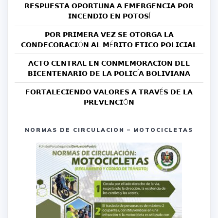
𝗥𝗘𝗦𝗣𝗨𝗘𝗦𝗧𝗔 𝗢𝗣𝗢𝗥𝗧𝗨𝗡𝗔 𝗔 𝗘𝗠𝗘𝗥𝗚𝗘𝗡𝗖𝗜𝗔 𝗣𝗢𝗥
𝗜𝗡𝗖𝗘𝗡𝗗𝗜𝗢 𝗘𝗡 𝗣𝗢𝗧𝗢𝗦Í
𝗣𝗢𝗥 𝗣𝗥𝗜𝗠𝗘𝗥𝗔 𝗩𝗘𝗭 𝗦𝗘 𝗢𝗧𝗢𝗥𝗚𝗔 𝗟𝗔
𝗖𝗢𝗡𝗗𝗘𝗖𝗢𝗥𝗔𝗖𝗜Ó𝗡 𝗔𝗟 𝗠É𝗥𝗜𝗧𝗢 𝗘́𝗧𝗜𝗖𝗢 𝗣𝗢𝗟𝗜𝗖𝗜𝗔𝗟
𝗔𝗖𝗧𝗢 𝗖𝗘𝗡𝗧𝗥𝗔𝗟 𝗘𝗡 𝗖𝗢𝗡𝗠𝗘𝗠𝗢𝗥𝗔𝗖𝗜𝗢𝗡 𝗗𝗘𝗟
𝗕𝗜𝗖𝗘𝗡𝗧𝗘𝗡𝗔𝗥𝗜𝗢 𝗗𝗘 𝗟𝗔 𝗣𝗢𝗟𝗜𝗖Í𝗔 𝗕𝗢𝗟𝗜𝗩𝗜𝗔𝗡𝗔
𝗙𝗢𝗥𝗧𝗔𝗟𝗘𝗖𝗜𝗘𝗡𝗗𝗢 𝗩𝗔𝗟𝗢𝗥𝗘𝗦 𝗔 𝗧𝗥𝗔𝗩É𝗦 𝗗𝗘 𝗟𝗔
𝗣𝗥𝗘𝗩𝗘𝗡𝗖𝗜Ó𝗡
NORMAS DE CIRCULACION – MOTOCICLETAS