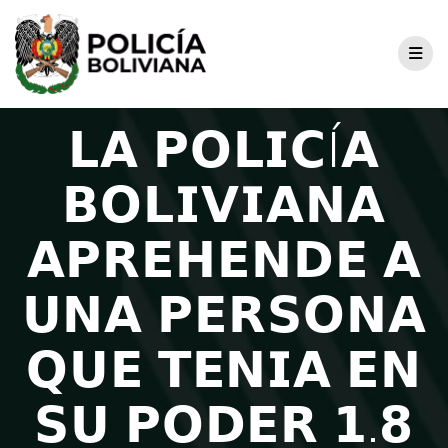
𝗟𝗔 𝗣𝗢𝗟𝗜𝗖Í𝗔
𝗕𝗢𝗟𝗜𝗩𝗜𝗔𝗡𝗔
𝗔𝗣𝗥𝗘𝗛𝗘𝗡𝗗𝗘 𝗔
𝗨𝗡𝗔 𝗣𝗘𝗥𝗦𝗢𝗡𝗔
𝗤𝗨𝗘 𝗧𝗘𝗡𝗜𝗔 𝗘𝗡
𝗦𝗨 𝗣𝗢𝗗𝗘𝗥 𝟭.𝟴