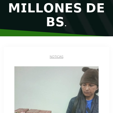
𝗠𝗜𝗟𝗟𝗢𝗡𝗘𝗦 𝗗𝗘
𝗕𝗦.
NOTICIAS