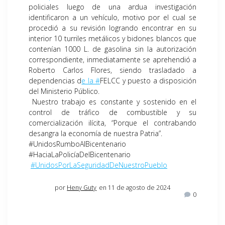
policiales luego de una ardua investigación
identificaron a un vehículo, motivo por el cual se
procedió a su revisión logrando encontrar en su
interior 10 turriles metálicos y bidones blancos que
contenían 1000 L. de gasolina sin la autorización
correspondiente, inmediatamente se aprehendió a
Roberto Carlos Flores, siendo trasladado a
dependencias d
e la #
FELCC y puesto a disposición
del Ministerio Público.
Nuestro trabajo es constante y sostenido en el
control de tráfico de combustible y su
comercialización ilícita, “Porque el contrabando
desangra la economía de nuestra Patria”.
#UnidosRumboAlBicentenario
#HaciaLaPolicíaDelBicentenario
#UnidosPorLaSeguridadDeNuestroPueblo
por
Heny Guty
en 11 de agosto de 2024
0