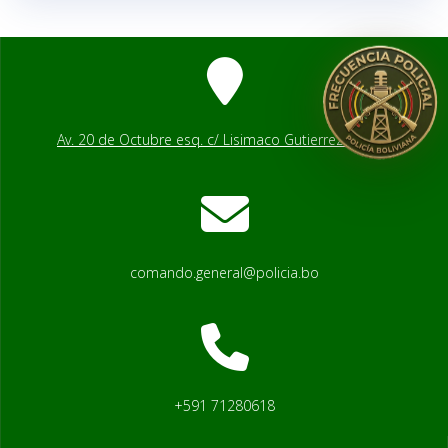
Av. 20 de Octubre esq. c/ Lisimaco Gutierrez # 2541
comando.general@policia.bo
+591 71280618