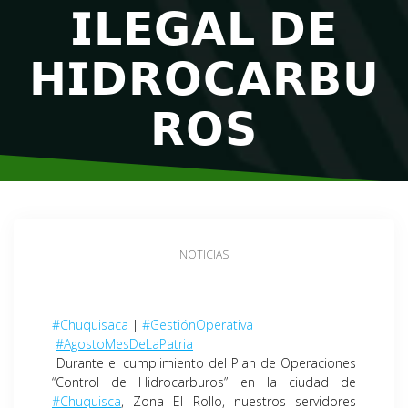
𝗜𝗟𝗘𝗚𝗔𝗟 𝗗𝗘
𝗛𝗜𝗗𝗥𝗢𝗖𝗔𝗥𝗕𝗨
𝗥𝗢𝗦
NOTICIAS
#Chuquisaca
|
#GestiónOperativa
#AgostoMesDeLaPatria
Durante el cumplimiento del Plan de Operaciones
“Control de Hidrocarburos” en la ciudad de
#Chuquisca
, Zona El Rollo, nuestros servidores