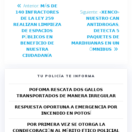
Anterior:
𝗠Á𝗦 𝗗𝗘
𝟭𝟰𝟬 𝗜𝗡𝗙𝗥𝗔𝗖𝗧𝗢𝗥𝗘𝗦
Siguiente:
«𝗫𝗘𝗡𝗖𝗢»
𝗗𝗘 𝗟𝗔 𝗟𝗘𝗬 𝟮𝟱𝟵
𝗡𝗨𝗘𝗦𝗧𝗥𝗢 𝗖𝗔𝗡
𝗥𝗘𝗔𝗟𝗜𝗭𝗔𝗡 𝗟𝗜𝗠𝗣𝗜𝗘𝗭𝗔
𝗔𝗡𝗧𝗜𝗗𝗥𝗢𝗚𝗔𝗦,
𝗗𝗘 𝗘𝗦𝗣𝗔𝗖𝗜𝗢𝗦
𝗗𝗘𝗧𝗘𝗖𝗧𝗔 𝟱
𝗣Ú𝗕𝗟𝗜𝗖𝗢𝗦 𝗘𝗡
𝗣𝗔𝗤𝗨𝗘𝗧𝗘𝗦 𝗗𝗘
𝗕𝗘𝗡𝗘𝗙𝗜𝗖𝗜𝗢 𝗗𝗘
𝗠𝗔𝗥𝗜𝗛𝗨𝗔𝗡𝗔𝗦 𝗘𝗡 𝗨𝗡
𝗡𝗨𝗘𝗦𝗧𝗥𝗔
Ó𝗠𝗡𝗜𝗕𝗨𝗦
𝗖𝗜𝗨𝗗𝗔𝗗𝗔𝗡Í𝗔
TU POLICÍA TE INFORMA
𝗣𝗢𝗙𝗢𝗠𝗔 𝗥𝗘𝗦𝗖𝗔𝗧𝗔 𝗗𝗢𝗦 𝗚𝗔𝗟𝗟𝗢𝗦
𝗧𝗥𝗔𝗡𝗦𝗣𝗢𝗥𝗧𝗔𝗗𝗢𝗦 𝗗𝗘 𝗠𝗔𝗡𝗘𝗥𝗔 𝗜𝗥𝗥𝗘𝗚𝗨𝗟𝗔𝗥
𝗥𝗘𝗦𝗣𝗨𝗘𝗦𝗧𝗔 𝗢𝗣𝗢𝗥𝗧𝗨𝗡𝗔 𝗔 𝗘𝗠𝗘𝗥𝗚𝗘𝗡𝗖𝗜𝗔 𝗣𝗢𝗥
𝗜𝗡𝗖𝗘𝗡𝗗𝗜𝗢 𝗘𝗡 𝗣𝗢𝗧𝗢𝗦Í
𝗣𝗢𝗥 𝗣𝗥𝗜𝗠𝗘𝗥𝗔 𝗩𝗘𝗭 𝗦𝗘 𝗢𝗧𝗢𝗥𝗚𝗔 𝗟𝗔
𝗖𝗢𝗡𝗗𝗘𝗖𝗢𝗥𝗔𝗖𝗜Ó𝗡 𝗔𝗟 𝗠É𝗥𝗜𝗧𝗢 𝗘́𝗧𝗜𝗖𝗢 𝗣𝗢𝗟𝗜𝗖𝗜𝗔𝗟