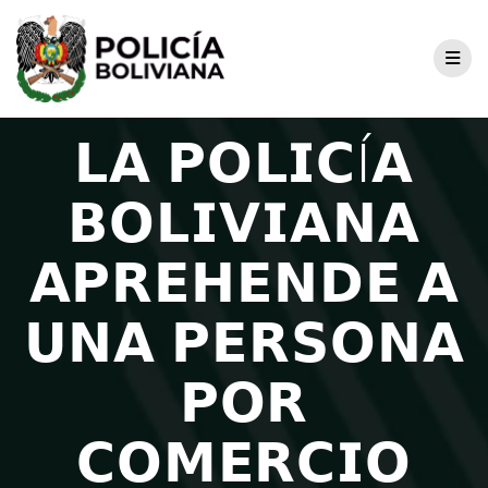
𝗟𝗔 𝗣𝗢𝗟𝗜𝗖Í𝗔
𝗕𝗢𝗟𝗜𝗩𝗜𝗔𝗡𝗔
𝗔𝗣𝗥𝗘𝗛𝗘𝗡𝗗𝗘 𝗔
𝗨𝗡𝗔 𝗣𝗘𝗥𝗦𝗢𝗡𝗔
𝗣𝗢𝗥
𝗖𝗢𝗠𝗘𝗥𝗖𝗜𝗢