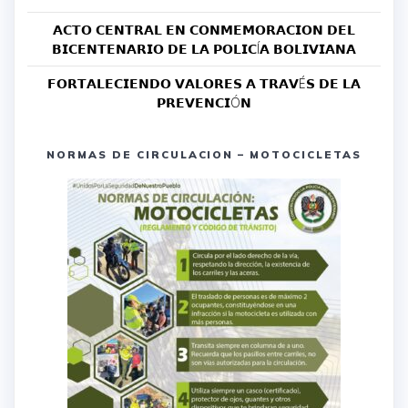
𝗔𝗖𝗧𝗢 𝗖𝗘𝗡𝗧𝗥𝗔𝗟 𝗘𝗡 𝗖𝗢𝗡𝗠𝗘𝗠𝗢𝗥𝗔𝗖𝗜𝗢𝗡 𝗗𝗘𝗟
𝗕𝗜𝗖𝗘𝗡𝗧𝗘𝗡𝗔𝗥𝗜𝗢 𝗗𝗘 𝗟𝗔 𝗣𝗢𝗟𝗜𝗖Í𝗔 𝗕𝗢𝗟𝗜𝗩𝗜𝗔𝗡𝗔
𝗙𝗢𝗥𝗧𝗔𝗟𝗘𝗖𝗜𝗘𝗡𝗗𝗢 𝗩𝗔𝗟𝗢𝗥𝗘𝗦 𝗔 𝗧𝗥𝗔𝗩É𝗦 𝗗𝗘 𝗟𝗔
𝗣𝗥𝗘𝗩𝗘𝗡𝗖𝗜Ó𝗡
NORMAS DE CIRCULACION – MOTOCICLETAS