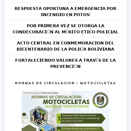
𝗥𝗘𝗦𝗣𝗨𝗘𝗦𝗧𝗔 𝗢𝗣𝗢𝗥𝗧𝗨𝗡𝗔 𝗔 𝗘𝗠𝗘𝗥𝗚𝗘𝗡𝗖𝗜𝗔 𝗣𝗢𝗥
𝗜𝗡𝗖𝗘𝗡𝗗𝗜𝗢 𝗘𝗡 𝗣𝗢𝗧𝗢𝗦Í
𝗣𝗢𝗥 𝗣𝗥𝗜𝗠𝗘𝗥𝗔 𝗩𝗘𝗭 𝗦𝗘 𝗢𝗧𝗢𝗥𝗚𝗔 𝗟𝗔
𝗖𝗢𝗡𝗗𝗘𝗖𝗢𝗥𝗔𝗖𝗜Ó𝗡 𝗔𝗟 𝗠É𝗥𝗜𝗧𝗢 𝗘́𝗧𝗜𝗖𝗢 𝗣𝗢𝗟𝗜𝗖𝗜𝗔𝗟
𝗔𝗖𝗧𝗢 𝗖𝗘𝗡𝗧𝗥𝗔𝗟 𝗘𝗡 𝗖𝗢𝗡𝗠𝗘𝗠𝗢𝗥𝗔𝗖𝗜𝗢𝗡 𝗗𝗘𝗟
𝗕𝗜𝗖𝗘𝗡𝗧𝗘𝗡𝗔𝗥𝗜𝗢 𝗗𝗘 𝗟𝗔 𝗣𝗢𝗟𝗜𝗖Í𝗔 𝗕𝗢𝗟𝗜𝗩𝗜𝗔𝗡𝗔
𝗙𝗢𝗥𝗧𝗔𝗟𝗘𝗖𝗜𝗘𝗡𝗗𝗢 𝗩𝗔𝗟𝗢𝗥𝗘𝗦 𝗔 𝗧𝗥𝗔𝗩É𝗦 𝗗𝗘 𝗟𝗔
𝗣𝗥𝗘𝗩𝗘𝗡𝗖𝗜Ó𝗡
NORMAS DE CIRCULACION – MOTOCICLETAS