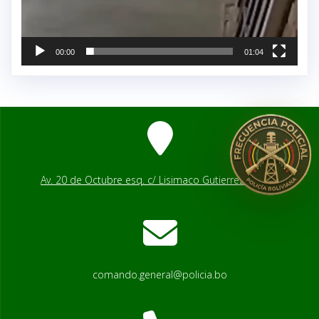
00:00
01:04
Av. 20 de Octubre esq. c/ Lisimaco Gutierrez # 2541
comando.general@policia.bo