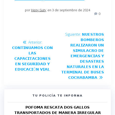
por
Heny Guty
en 3 de septiembre de 2024
0
Siguiente:
𝗡𝗨𝗘𝗦𝗧𝗥𝗢𝗦
𝗕𝗢𝗠𝗕𝗘𝗥𝗢𝗦
Anterior:
𝗥𝗘𝗔𝗟𝗜𝗭𝗔𝗥𝗢𝗡 𝗨𝗡
𝗖𝗢𝗡𝗧𝗜𝗡𝗨𝗔𝗠𝗢𝗦 𝗖𝗢𝗡
𝗦𝗜𝗠𝗨𝗟𝗔𝗖𝗥𝗢 𝗗𝗘
𝗟𝗔𝗦
𝗘𝗠𝗘𝗥𝗚𝗘𝗡𝗖𝗜𝗔𝗦 𝗬
𝗖𝗔𝗣𝗔𝗖𝗜𝗧𝗔𝗖𝗜𝗢𝗡𝗘𝗦
𝗗𝗘𝗦𝗔𝗦𝗧𝗥𝗘𝗦
𝗘𝗡 𝗦𝗘𝗚𝗨𝗥𝗜𝗗𝗔𝗗 𝗬
𝗡𝗔𝗧𝗨𝗥𝗔𝗟𝗘𝗦 𝗘𝗡 𝗟𝗔
𝗘𝗗𝗨𝗖𝗔𝗖𝗜Ó𝗡 𝗩𝗜𝗔𝗟
𝗧𝗘𝗥𝗠𝗜𝗡𝗔𝗟 𝗗𝗘 𝗕𝗨𝗦𝗘𝗦
𝗖𝗢𝗖𝗛𝗔𝗕𝗔𝗠𝗕𝗔
TU POLICÍA TE INFORMA
𝗣𝗢𝗙𝗢𝗠𝗔 𝗥𝗘𝗦𝗖𝗔𝗧𝗔 𝗗𝗢𝗦 𝗚𝗔𝗟𝗟𝗢𝗦
𝗧𝗥𝗔𝗡𝗦𝗣𝗢𝗥𝗧𝗔𝗗𝗢𝗦 𝗗𝗘 𝗠𝗔𝗡𝗘𝗥𝗔 𝗜𝗥𝗥𝗘𝗚𝗨𝗟𝗔𝗥