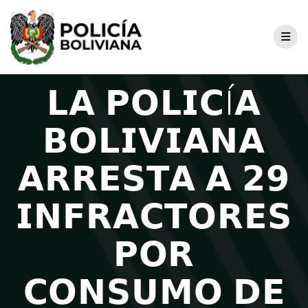
𝗟𝗔 𝗣𝗢𝗟𝗜𝗖Í𝗔
𝗕𝗢𝗟𝗜𝗩𝗜𝗔𝗡𝗔
𝗔𝗥𝗥𝗘𝗦𝗧𝗔 𝗔 𝟮𝟵
𝗜𝗡𝗙𝗥𝗔𝗖𝗧𝗢𝗥𝗘𝗦
𝗣𝗢𝗥
𝗖𝗢𝗡𝗦𝗨𝗠𝗢 𝗗𝗘