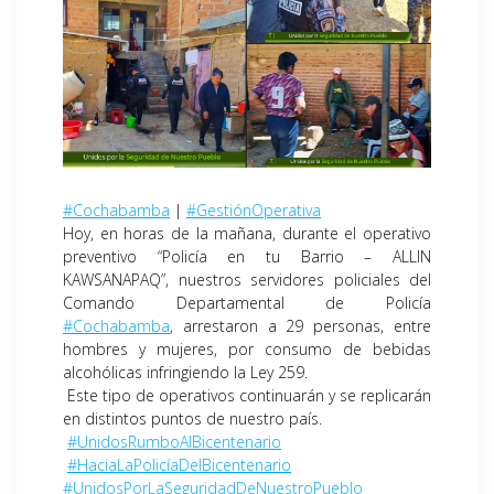
#Cochabamba
|
#GestiónOperativa
Hoy, en horas de la mañana, durante el operativo
preventivo “Policía en tu Barrio – ALLIN
KAWSANAPAQ”, nuestros servidores policiales del
Comando Departamental de Policía
#Cochabamba
, arrestaron a 29 personas, entre
hombres y mujeres, por consumo de bebidas
alcohólicas infringiendo la Ley 259.
Este tipo de operativos continuarán y se replicarán
en distintos puntos de nuestro país.
#UnidosRumboAlBicentenario
#HaciaLaPolicíaDelBicentenario
#UnidosPorLaSeguridadDeNuestroPueblo