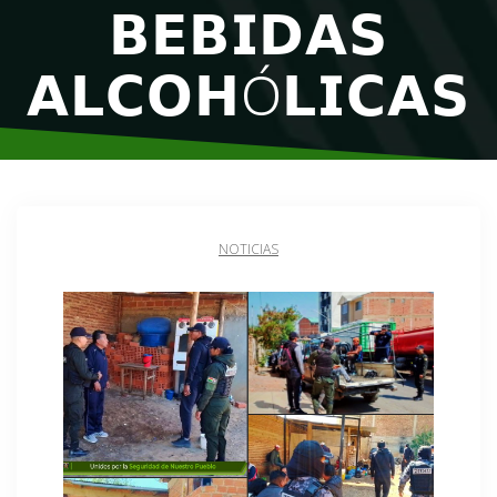
𝗕𝗘𝗕𝗜𝗗𝗔𝗦
𝗔𝗟𝗖𝗢𝗛Ó𝗟𝗜𝗖𝗔𝗦
NOTICIAS