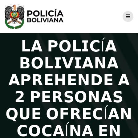
𝗟𝗔 𝗣𝗢𝗟𝗜𝗖Í𝗔
𝗕𝗢𝗟𝗜𝗩𝗜𝗔𝗡𝗔
𝗔𝗣𝗥𝗘𝗛𝗘𝗡𝗗𝗘 𝗔
𝟮 𝗣𝗘𝗥𝗦𝗢𝗡𝗔𝗦
𝗤𝗨𝗘 𝗢𝗙𝗥𝗘𝗖Í𝗔𝗡
𝗖𝗢𝗖𝗔Í𝗡𝗔 𝗘𝗡