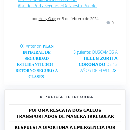
#UnidosPorLaSeguridadDeNuestroPueblo
por
Heny Guty
en 5 de febrero de 2024
0
Anterior:
𝐏𝐋𝐀𝐍
𝐈𝐍𝐓𝐄𝐆𝐑𝐀𝐋 𝐃𝐄
Siguiente:
BUSCAMOS A
𝐒𝐄𝐆𝐔𝐑𝐈𝐃𝐀𝐃
𝗛𝗘𝗟𝗘𝗡 𝗭𝗨𝗥𝗜𝗧𝗔
𝐄𝐒𝐓𝐔𝐃𝐈𝐀𝐍𝐓𝐈𝐋 𝟐𝟎𝟐𝟒 –
𝗖𝗢𝗥𝗢𝗡𝗔𝗗𝗢 DE 13
𝐑𝐄𝐓𝐎𝐑𝐍𝐎 𝐒𝐄𝐆𝐔𝐑𝐎 𝐀
AÑOS DE EDAD.
𝐂𝐋𝐀𝐒𝐄𝐒.
TU POLICÍA TE INFORMA
𝗣𝗢𝗙𝗢𝗠𝗔 𝗥𝗘𝗦𝗖𝗔𝗧𝗔 𝗗𝗢𝗦 𝗚𝗔𝗟𝗟𝗢𝗦
𝗧𝗥𝗔𝗡𝗦𝗣𝗢𝗥𝗧𝗔𝗗𝗢𝗦 𝗗𝗘 𝗠𝗔𝗡𝗘𝗥𝗔 𝗜𝗥𝗥𝗘𝗚𝗨𝗟𝗔𝗥
𝗥𝗘𝗦𝗣𝗨𝗘𝗦𝗧𝗔 𝗢𝗣𝗢𝗥𝗧𝗨𝗡𝗔 𝗔 𝗘𝗠𝗘𝗥𝗚𝗘𝗡𝗖𝗜𝗔 𝗣𝗢𝗥