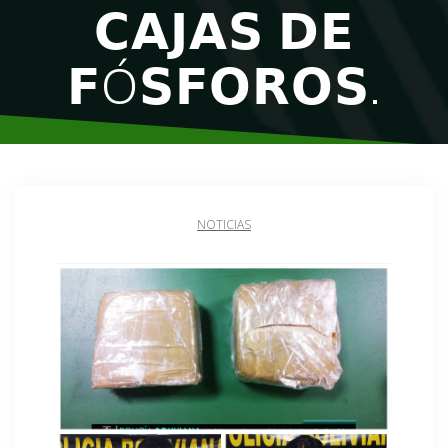
𝗖𝗔𝗝𝗔𝗦 𝗗𝗘
𝗙Ó𝗦𝗙𝗢𝗥𝗢𝗦.
NOTICIAS