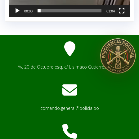
00:00
01:04
Av. 20 de Octubre esq. c/ Lisimaco Gutierrez # 2541
comando.general@policia.bo