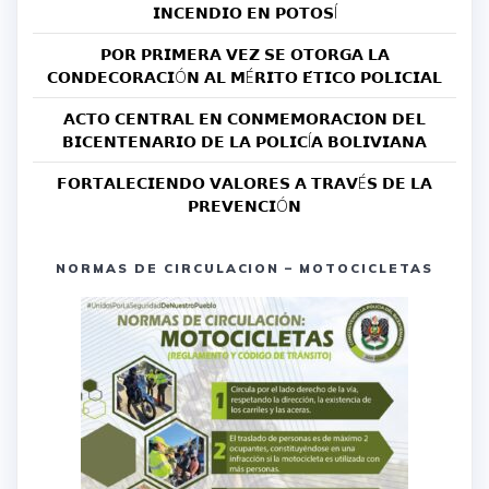
𝗜𝗡𝗖𝗘𝗡𝗗𝗜𝗢 𝗘𝗡 𝗣𝗢𝗧𝗢𝗦Í
𝗣𝗢𝗥 𝗣𝗥𝗜𝗠𝗘𝗥𝗔 𝗩𝗘𝗭 𝗦𝗘 𝗢𝗧𝗢𝗥𝗚𝗔 𝗟𝗔
𝗖𝗢𝗡𝗗𝗘𝗖𝗢𝗥𝗔𝗖𝗜Ó𝗡 𝗔𝗟 𝗠É𝗥𝗜𝗧𝗢 𝗘́𝗧𝗜𝗖𝗢 𝗣𝗢𝗟𝗜𝗖𝗜𝗔𝗟
𝗔𝗖𝗧𝗢 𝗖𝗘𝗡𝗧𝗥𝗔𝗟 𝗘𝗡 𝗖𝗢𝗡𝗠𝗘𝗠𝗢𝗥𝗔𝗖𝗜𝗢𝗡 𝗗𝗘𝗟
𝗕𝗜𝗖𝗘𝗡𝗧𝗘𝗡𝗔𝗥𝗜𝗢 𝗗𝗘 𝗟𝗔 𝗣𝗢𝗟𝗜𝗖Í𝗔 𝗕𝗢𝗟𝗜𝗩𝗜𝗔𝗡𝗔
𝗙𝗢𝗥𝗧𝗔𝗟𝗘𝗖𝗜𝗘𝗡𝗗𝗢 𝗩𝗔𝗟𝗢𝗥𝗘𝗦 𝗔 𝗧𝗥𝗔𝗩É𝗦 𝗗𝗘 𝗟𝗔
𝗣𝗥𝗘𝗩𝗘𝗡𝗖𝗜Ó𝗡
NORMAS DE CIRCULACION – MOTOCICLETAS