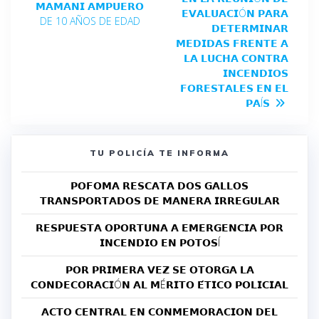
𝗠𝗔𝗠𝗔𝗡𝗜 𝗔𝗠𝗣𝗨𝗘𝗥𝗢
𝗘𝗩𝗔𝗟𝗨𝗔𝗖𝗜Ó𝗡 𝗣𝗔𝗥𝗔
DE 10 AÑOS DE EDAD
𝗗𝗘𝗧𝗘𝗥𝗠𝗜𝗡𝗔𝗥
𝗠𝗘𝗗𝗜𝗗𝗔𝗦 𝗙𝗥𝗘𝗡𝗧𝗘 𝗔
𝗟𝗔 𝗟𝗨𝗖𝗛𝗔 𝗖𝗢𝗡𝗧𝗥𝗔
𝗜𝗡𝗖𝗘𝗡𝗗𝗜𝗢𝗦
𝗙𝗢𝗥𝗘𝗦𝗧𝗔𝗟𝗘𝗦 𝗘𝗡 𝗘𝗟
𝗣𝗔Í𝗦
TU POLICÍA TE INFORMA
𝗣𝗢𝗙𝗢𝗠𝗔 𝗥𝗘𝗦𝗖𝗔𝗧𝗔 𝗗𝗢𝗦 𝗚𝗔𝗟𝗟𝗢𝗦
𝗧𝗥𝗔𝗡𝗦𝗣𝗢𝗥𝗧𝗔𝗗𝗢𝗦 𝗗𝗘 𝗠𝗔𝗡𝗘𝗥𝗔 𝗜𝗥𝗥𝗘𝗚𝗨𝗟𝗔𝗥
𝗥𝗘𝗦𝗣𝗨𝗘𝗦𝗧𝗔 𝗢𝗣𝗢𝗥𝗧𝗨𝗡𝗔 𝗔 𝗘𝗠𝗘𝗥𝗚𝗘𝗡𝗖𝗜𝗔 𝗣𝗢𝗥
𝗜𝗡𝗖𝗘𝗡𝗗𝗜𝗢 𝗘𝗡 𝗣𝗢𝗧𝗢𝗦Í
𝗣𝗢𝗥 𝗣𝗥𝗜𝗠𝗘𝗥𝗔 𝗩𝗘𝗭 𝗦𝗘 𝗢𝗧𝗢𝗥𝗚𝗔 𝗟𝗔
𝗖𝗢𝗡𝗗𝗘𝗖𝗢𝗥𝗔𝗖𝗜Ó𝗡 𝗔𝗟 𝗠É𝗥𝗜𝗧𝗢 𝗘́𝗧𝗜𝗖𝗢 𝗣𝗢𝗟𝗜𝗖𝗜𝗔𝗟
𝗔𝗖𝗧𝗢 𝗖𝗘𝗡𝗧𝗥𝗔𝗟 𝗘𝗡 𝗖𝗢𝗡𝗠𝗘𝗠𝗢𝗥𝗔𝗖𝗜𝗢𝗡 𝗗𝗘𝗟