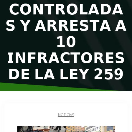
𝗖𝗢𝗡𝗧𝗥𝗢𝗟𝗔𝗗𝗔
𝗦 𝗬 𝗔𝗥𝗥𝗘𝗦𝗧𝗔 𝗔
𝟭𝟬
𝗜𝗡𝗙𝗥𝗔𝗖𝗧𝗢𝗥𝗘𝗦
𝗗𝗘 𝗟𝗔 𝗟𝗘𝗬 𝟮𝟱𝟵
NOTICIAS