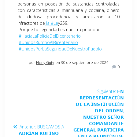
personas en posesión de sustancias controladas
con características a marihuana y cocaína, dinero
de dudosa procedencia y arrestaron a 10
infractores de
la #Le
y259.
Porque tu seguridad es nuestra prioridad.
#HaciaLaPolicíaDelBicentenario
#UnidosRumboAlBicentenario
#UnidosPorLaSeguridadDeNuestroPueblo
por
Heny Guty
en 30 de septiembre de 2024
0
Siguiente:
𝗘𝗡
𝗥𝗘𝗣𝗥𝗘𝗦𝗘𝗡𝗧𝗔𝗖𝗜Ó𝗡
𝗗𝗘 𝗟𝗔 𝗜𝗡𝗦𝗧𝗜𝗧𝗨𝗖𝗜Ó𝗡
𝗗𝗘𝗟 𝗢𝗥𝗗𝗘𝗡,
𝗡𝗨𝗘𝗦𝗧𝗥𝗢 𝗦𝗘Ñ𝗢𝗥
𝗖𝗢𝗠𝗔𝗡𝗗𝗔𝗡𝗧𝗘
Anterior:
BUSCAMOS A
𝗚𝗘𝗡𝗘𝗥𝗔𝗟 𝗣𝗔𝗥𝗧𝗜𝗖𝗜𝗣𝗔
𝗔𝗗𝗥𝗜𝗔𝗡 𝗥𝗨𝗙𝗜𝗡𝗢
𝗘𝗡 𝗟𝗔 𝗥𝗘𝗨𝗡𝗜Ó𝗡 𝗗𝗘