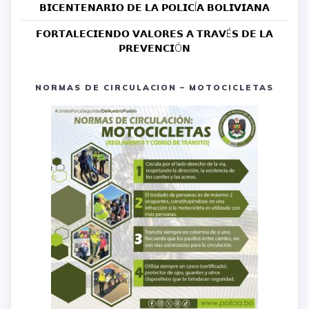
𝗕𝗜𝗖𝗘𝗡𝗧𝗘𝗡𝗔𝗥𝗜𝗢 𝗗𝗘 𝗟𝗔 𝗣𝗢𝗟𝗜𝗖Í𝗔 𝗕𝗢𝗟𝗜𝗩𝗜𝗔𝗡𝗔
𝗙𝗢𝗥𝗧𝗔𝗟𝗘𝗖𝗜𝗘𝗡𝗗𝗢 𝗩𝗔𝗟𝗢𝗥𝗘𝗦 𝗔 𝗧𝗥𝗔𝗩É𝗦 𝗗𝗘 𝗟𝗔
𝗣𝗥𝗘𝗩𝗘𝗡𝗖𝗜Ó𝗡
NORMAS DE CIRCULACION – MOTOCICLETAS