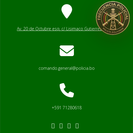
Av. 20 de Octubre esq. c/ Lisimaco Gutierrez # 2541
comando.general@policia.bo
+591 71280618