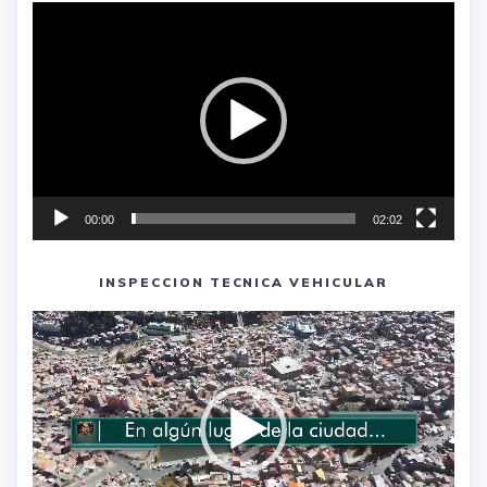
Reproductor
de
vídeo
00:00
02:02
INSPECCION TECNICA VEHICULAR
Reproductor
de
vídeo