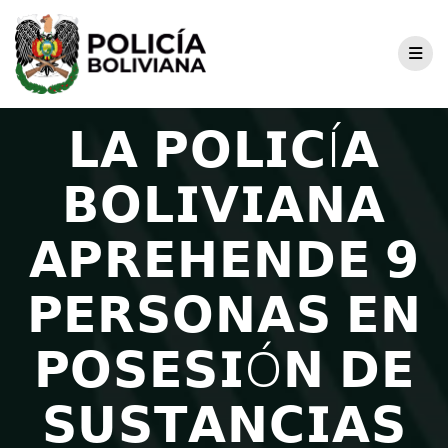
𝗟𝗔 𝗣𝗢𝗟𝗜𝗖Í𝗔
𝗕𝗢𝗟𝗜𝗩𝗜𝗔𝗡𝗔
𝗔𝗣𝗥𝗘𝗛𝗘𝗡𝗗𝗘 𝟵
𝗣𝗘𝗥𝗦𝗢𝗡𝗔𝗦 𝗘𝗡
𝗣𝗢𝗦𝗘𝗦𝗜Ó𝗡 𝗗𝗘
𝗦𝗨𝗦𝗧𝗔𝗡𝗖𝗜𝗔𝗦