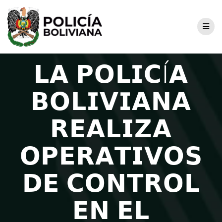
𝗟𝗔 𝗣𝗢𝗟𝗜𝗖Í𝗔
𝗕𝗢𝗟𝗜𝗩𝗜𝗔𝗡𝗔
𝗥𝗘𝗔𝗟𝗜𝗭𝗔
𝗢𝗣𝗘𝗥𝗔𝗧𝗜𝗩𝗢𝗦
𝗗𝗘 𝗖𝗢𝗡𝗧𝗥𝗢𝗟
𝗘𝗡 𝗘𝗟