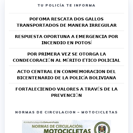
TU POLICÍA TE INFORMA
𝗣𝗢𝗙𝗢𝗠𝗔 𝗥𝗘𝗦𝗖𝗔𝗧𝗔 𝗗𝗢𝗦 𝗚𝗔𝗟𝗟𝗢𝗦
𝗧𝗥𝗔𝗡𝗦𝗣𝗢𝗥𝗧𝗔𝗗𝗢𝗦 𝗗𝗘 𝗠𝗔𝗡𝗘𝗥𝗔 𝗜𝗥𝗥𝗘𝗚𝗨𝗟𝗔𝗥
𝗥𝗘𝗦𝗣𝗨𝗘𝗦𝗧𝗔 𝗢𝗣𝗢𝗥𝗧𝗨𝗡𝗔 𝗔 𝗘𝗠𝗘𝗥𝗚𝗘𝗡𝗖𝗜𝗔 𝗣𝗢𝗥
𝗜𝗡𝗖𝗘𝗡𝗗𝗜𝗢 𝗘𝗡 𝗣𝗢𝗧𝗢𝗦Í
𝗣𝗢𝗥 𝗣𝗥𝗜𝗠𝗘𝗥𝗔 𝗩𝗘𝗭 𝗦𝗘 𝗢𝗧𝗢𝗥𝗚𝗔 𝗟𝗔
𝗖𝗢𝗡𝗗𝗘𝗖𝗢𝗥𝗔𝗖𝗜Ó𝗡 𝗔𝗟 𝗠É𝗥𝗜𝗧𝗢 𝗘́𝗧𝗜𝗖𝗢 𝗣𝗢𝗟𝗜𝗖𝗜𝗔𝗟
𝗔𝗖𝗧𝗢 𝗖𝗘𝗡𝗧𝗥𝗔𝗟 𝗘𝗡 𝗖𝗢𝗡𝗠𝗘𝗠𝗢𝗥𝗔𝗖𝗜𝗢𝗡 𝗗𝗘𝗟
𝗕𝗜𝗖𝗘𝗡𝗧𝗘𝗡𝗔𝗥𝗜𝗢 𝗗𝗘 𝗟𝗔 𝗣𝗢𝗟𝗜𝗖Í𝗔 𝗕𝗢𝗟𝗜𝗩𝗜𝗔𝗡𝗔
𝗙𝗢𝗥𝗧𝗔𝗟𝗘𝗖𝗜𝗘𝗡𝗗𝗢 𝗩𝗔𝗟𝗢𝗥𝗘𝗦 𝗔 𝗧𝗥𝗔𝗩É𝗦 𝗗𝗘 𝗟𝗔
𝗣𝗥𝗘𝗩𝗘𝗡𝗖𝗜Ó𝗡
NORMAS DE CIRCULACION – MOTOCICLETAS