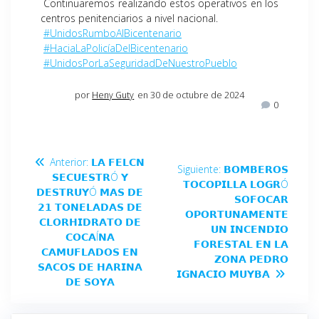
Continuaremos realizando estos operativos en los
centros penitenciarios a nivel nacional.
#UnidosRumboAlBicentenario
#HaciaLaPolicíaDelBicentenario
#UnidosPorLaSeguridadDeNuestroPueblo
por
Heny Guty
en 30 de octubre de 2024
0
Anterior:
𝗟𝗔 𝗙𝗘𝗟𝗖𝗡
Siguiente:
𝗕𝗢𝗠𝗕𝗘𝗥𝗢𝗦
𝗦𝗘𝗖𝗨𝗘𝗦𝗧𝗥Ó 𝗬
𝗧𝗢𝗖𝗢𝗣𝗜𝗟𝗟𝗔 𝗟𝗢𝗚𝗥Ó
𝗗𝗘𝗦𝗧𝗥𝗨𝗬Ó 𝗠𝗔𝗦 𝗗𝗘
𝗦𝗢𝗙𝗢𝗖𝗔𝗥
𝟮𝟭 𝗧𝗢𝗡𝗘𝗟𝗔𝗗𝗔𝗦 𝗗𝗘
𝗢𝗣𝗢𝗥𝗧𝗨𝗡𝗔𝗠𝗘𝗡𝗧𝗘
𝗖𝗟𝗢𝗥𝗛𝗜𝗗𝗥𝗔𝗧𝗢 𝗗𝗘
𝗨𝗡 𝗜𝗡𝗖𝗘𝗡𝗗𝗜𝗢
𝗖𝗢𝗖𝗔Í𝗡𝗔
𝗙𝗢𝗥𝗘𝗦𝗧𝗔𝗟 𝗘𝗡 𝗟𝗔
𝗖𝗔𝗠𝗨𝗙𝗟𝗔𝗗𝗢𝗦 𝗘𝗡
𝗭𝗢𝗡𝗔 𝗣𝗘𝗗𝗥𝗢
𝗦𝗔𝗖𝗢𝗦 𝗗𝗘 𝗛𝗔𝗥𝗜𝗡𝗔
𝗜𝗚𝗡𝗔𝗖𝗜𝗢 𝗠𝗨𝗬𝗕𝗔
𝗗𝗘 𝗦𝗢𝗬𝗔