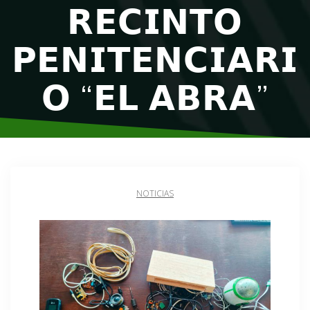
𝗥𝗘𝗖𝗜𝗡𝗧𝗢
𝗣𝗘𝗡𝗜𝗧𝗘𝗡𝗖𝗜𝗔𝗥𝗜
𝗢 “𝗘𝗟 𝗔𝗕𝗥𝗔”
NOTICIAS