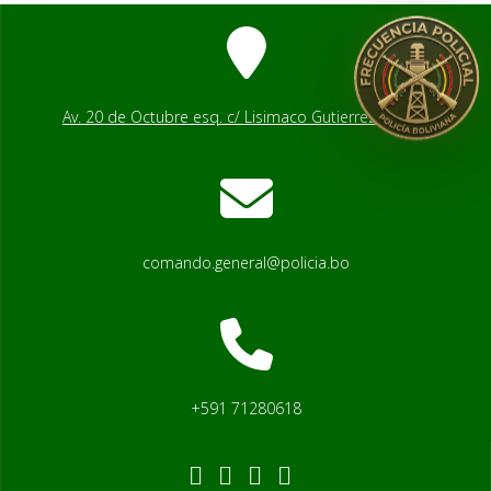
Av. 20 de Octubre esq. c/ Lisimaco Gutierrez # 2541
comando.general@policia.bo
+591 71280618