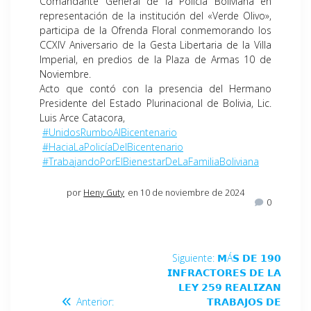
Comandante General de la Policía Boliviana en
representación de la institución del «Verde Olivo»,
participa de la Ofrenda Floral conmemorando los
CCXIV Aniversario de la Gesta Libertaria de la Villa
Imperial, en predios de la Plaza de Armas 10 de
Noviembre.
Acto que contó con la presencia del Hermano
Presidente del Estado Plurinacional de Bolivia, Lic.
Luis Arce Catacora,
#UnidosRumboAlBicentenario
#HaciaLaPolicíaDelBicentenario
#TrabajandoPorElBienestarDeLaFamiliaBoliviana
por
Heny Guty
en 10 de noviembre de 2024
0
Siguiente:
𝗠Á𝗦 𝗗𝗘 𝟭𝟵𝟬
𝗜𝗡𝗙𝗥𝗔𝗖𝗧𝗢𝗥𝗘𝗦 𝗗𝗘 𝗟𝗔
𝗟𝗘𝗬 𝟮𝟱𝟵 𝗥𝗘𝗔𝗟𝗜𝗭𝗔𝗡
Anterior:
𝗧𝗥𝗔𝗕𝗔𝗝𝗢𝗦 𝗗𝗘