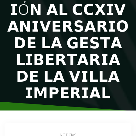
𝗜Ó𝗡 𝗔𝗟 𝗖𝗖𝗫𝗜𝗩
𝗔𝗡𝗜𝗩𝗘𝗥𝗦𝗔𝗥𝗜𝗢
𝗗𝗘 𝗟𝗔 𝗚𝗘𝗦𝗧𝗔
𝗟𝗜𝗕𝗘𝗥𝗧𝗔𝗥𝗜𝗔
𝗗𝗘 𝗟𝗔 𝗩𝗜𝗟𝗟𝗔
𝗜𝗠𝗣𝗘𝗥𝗜𝗔𝗟
NOTICIAS