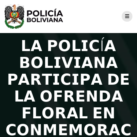
𝗟𝗔 𝗣𝗢𝗟𝗜𝗖Í𝗔
𝗕𝗢𝗟𝗜𝗩𝗜𝗔𝗡𝗔
𝗣𝗔𝗥𝗧𝗜𝗖𝗜𝗣𝗔 𝗗𝗘
𝗟𝗔 𝗢𝗙𝗥𝗘𝗡𝗗𝗔
𝗙𝗟𝗢𝗥𝗔𝗟 𝗘𝗡
𝗖𝗢𝗡𝗠𝗘𝗠𝗢𝗥𝗔𝗖