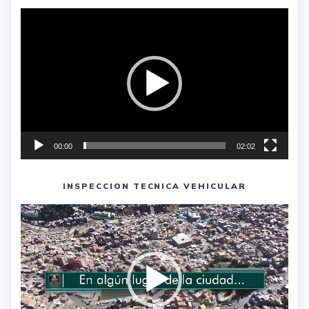
Reproductor
de
vídeo
00:00
02:02
INSPECCION TECNICA VEHICULAR
Reproductor
de
vídeo