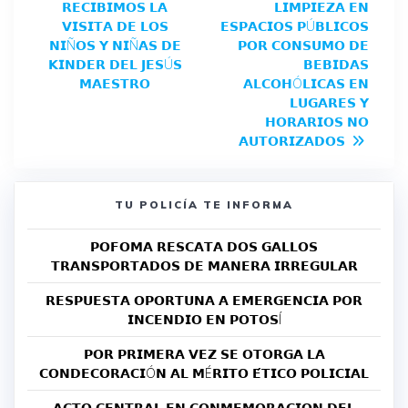
𝗥𝗘𝗖𝗜𝗕𝗜𝗠𝗢𝗦 𝗟𝗔
𝗟𝗜𝗠𝗣𝗜𝗘𝗭𝗔 𝗘𝗡
𝗩𝗜𝗦𝗜𝗧𝗔 𝗗𝗘 𝗟𝗢𝗦
𝗘𝗦𝗣𝗔𝗖𝗜𝗢𝗦 𝗣Ú𝗕𝗟𝗜𝗖𝗢𝗦
𝗡𝗜Ñ𝗢𝗦 𝗬 𝗡𝗜Ñ𝗔𝗦 𝗗𝗘
𝗣𝗢𝗥 𝗖𝗢𝗡𝗦𝗨𝗠𝗢 𝗗𝗘
𝗞𝗜𝗡𝗗𝗘𝗥 𝗗𝗘𝗟 𝗝𝗘𝗦Ú𝗦
𝗕𝗘𝗕𝗜𝗗𝗔𝗦
𝗠𝗔𝗘𝗦𝗧𝗥𝗢
𝗔𝗟𝗖𝗢𝗛Ó𝗟𝗜𝗖𝗔𝗦 𝗘𝗡
𝗟𝗨𝗚𝗔𝗥𝗘𝗦 𝗬
𝗛𝗢𝗥𝗔𝗥𝗜𝗢𝗦 𝗡𝗢
𝗔𝗨𝗧𝗢𝗥𝗜𝗭𝗔𝗗𝗢𝗦
TU POLICÍA TE INFORMA
𝗣𝗢𝗙𝗢𝗠𝗔 𝗥𝗘𝗦𝗖𝗔𝗧𝗔 𝗗𝗢𝗦 𝗚𝗔𝗟𝗟𝗢𝗦
𝗧𝗥𝗔𝗡𝗦𝗣𝗢𝗥𝗧𝗔𝗗𝗢𝗦 𝗗𝗘 𝗠𝗔𝗡𝗘𝗥𝗔 𝗜𝗥𝗥𝗘𝗚𝗨𝗟𝗔𝗥
𝗥𝗘𝗦𝗣𝗨𝗘𝗦𝗧𝗔 𝗢𝗣𝗢𝗥𝗧𝗨𝗡𝗔 𝗔 𝗘𝗠𝗘𝗥𝗚𝗘𝗡𝗖𝗜𝗔 𝗣𝗢𝗥
𝗜𝗡𝗖𝗘𝗡𝗗𝗜𝗢 𝗘𝗡 𝗣𝗢𝗧𝗢𝗦Í
𝗣𝗢𝗥 𝗣𝗥𝗜𝗠𝗘𝗥𝗔 𝗩𝗘𝗭 𝗦𝗘 𝗢𝗧𝗢𝗥𝗚𝗔 𝗟𝗔
𝗖𝗢𝗡𝗗𝗘𝗖𝗢𝗥𝗔𝗖𝗜Ó𝗡 𝗔𝗟 𝗠É𝗥𝗜𝗧𝗢 𝗘́𝗧𝗜𝗖𝗢 𝗣𝗢𝗟𝗜𝗖𝗜𝗔𝗟
𝗔𝗖𝗧𝗢 𝗖𝗘𝗡𝗧𝗥𝗔𝗟 𝗘𝗡 𝗖𝗢𝗡𝗠𝗘𝗠𝗢𝗥𝗔𝗖𝗜𝗢𝗡 𝗗𝗘𝗟