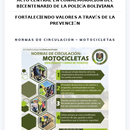
𝗕𝗜𝗖𝗘𝗡𝗧𝗘𝗡𝗔𝗥𝗜𝗢 𝗗𝗘 𝗟𝗔 𝗣𝗢𝗟𝗜𝗖Í𝗔 𝗕𝗢𝗟𝗜𝗩𝗜𝗔𝗡𝗔
𝗙𝗢𝗥𝗧𝗔𝗟𝗘𝗖𝗜𝗘𝗡𝗗𝗢 𝗩𝗔𝗟𝗢𝗥𝗘𝗦 𝗔 𝗧𝗥𝗔𝗩É𝗦 𝗗𝗘 𝗟𝗔
𝗣𝗥𝗘𝗩𝗘𝗡𝗖𝗜Ó𝗡
NORMAS DE CIRCULACION – MOTOCICLETAS