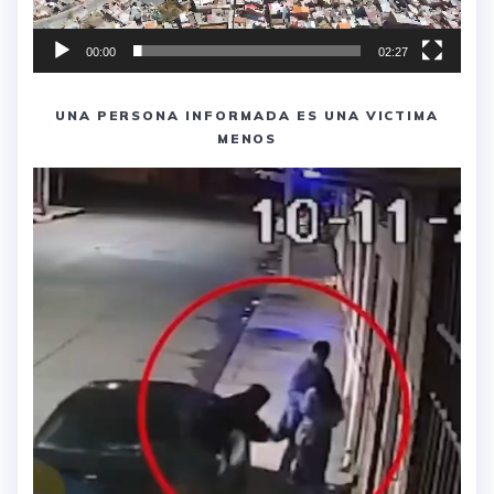
00:00
02:27
UNA PERSONA INFORMADA ES UNA VICTIMA
MENOS
Reproductor
de
vídeo