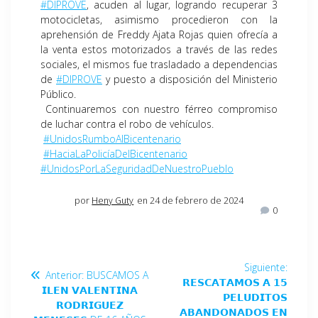
#DIPROVE
, acuden al lugar, logrando recuperar 3
motocicletas, asimismo procedieron con la
aprehensión de Freddy Ajata Rojas quien ofrecía a
la venta estos motorizados a través de las redes
sociales, el mismos fue trasladado a dependencias
de
#DIPROVE
y puesto a disposición del Ministerio
Público.
Continuaremos con nuestro férreo compromiso
de luchar contra el robo de vehículos.
#UnidosRumboAlBicentenario
#HaciaLaPolicíaDelBicentenario
#UnidosPorLaSeguridadDeNuestroPueblo
por
Heny Guty
en 24 de febrero de 2024
0
Siguiente:
Anterior:
BUSCAMOS A
𝗥𝗘𝗦𝗖𝗔𝗧𝗔𝗠𝗢𝗦 𝗔 𝟭𝟱
𝗜𝗟𝗘𝗡 𝗩𝗔𝗟𝗘𝗡𝗧𝗜𝗡𝗔
𝗣𝗘𝗟𝗨𝗗𝗜𝗧𝗢𝗦
𝗥𝗢𝗗𝗥𝗜𝗚𝗨𝗘𝗭
𝗔𝗕𝗔𝗡𝗗𝗢𝗡𝗔𝗗𝗢𝗦 𝗘𝗡