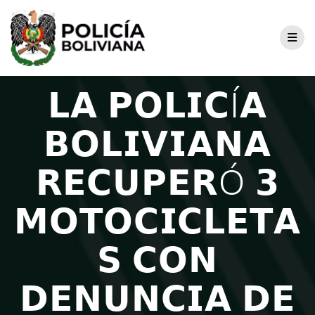
𝗟𝗔 𝗣𝗢𝗟𝗜𝗖Í𝗔
𝗕𝗢𝗟𝗜𝗩𝗜𝗔𝗡𝗔
𝗥𝗘𝗖𝗨𝗣𝗘𝗥Ó 𝟯
𝗠𝗢𝗧𝗢𝗖𝗜𝗖𝗟𝗘𝗧𝗔
𝗦 𝗖𝗢𝗡
𝗗𝗘𝗡𝗨𝗡𝗖𝗜𝗔 𝗗𝗘