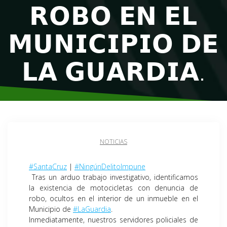
𝗥𝗢𝗕𝗢 𝗘𝗡 𝗘𝗟
𝗠𝗨𝗡𝗜𝗖𝗜𝗣𝗜𝗢 𝗗𝗘
𝗟𝗔 𝗚𝗨𝗔𝗥𝗗𝗜𝗔.
NOTICIAS
#SantaCruz
|
#NingúnDelitoImpune
Tras un arduo trabajo investigativo, identificamos
la existencia de motocicletas con denuncia de
robo, ocultos en el interior de un inmueble en el
Municipio de
#LaGuardia
.
Inmediatamente, nuestros servidores policiales de