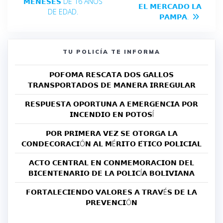
𝗠𝗘𝗡𝗘𝗦𝗘𝗦 DE 16 AÑOS
𝗘𝗟 𝗠𝗘𝗥𝗖𝗔𝗗𝗢 𝗟𝗔
DE EDAD.
𝗣𝗔𝗠𝗣𝗔.
TU POLICÍA TE INFORMA
𝗣𝗢𝗙𝗢𝗠𝗔 𝗥𝗘𝗦𝗖𝗔𝗧𝗔 𝗗𝗢𝗦 𝗚𝗔𝗟𝗟𝗢𝗦
𝗧𝗥𝗔𝗡𝗦𝗣𝗢𝗥𝗧𝗔𝗗𝗢𝗦 𝗗𝗘 𝗠𝗔𝗡𝗘𝗥𝗔 𝗜𝗥𝗥𝗘𝗚𝗨𝗟𝗔𝗥
𝗥𝗘𝗦𝗣𝗨𝗘𝗦𝗧𝗔 𝗢𝗣𝗢𝗥𝗧𝗨𝗡𝗔 𝗔 𝗘𝗠𝗘𝗥𝗚𝗘𝗡𝗖𝗜𝗔 𝗣𝗢𝗥
𝗜𝗡𝗖𝗘𝗡𝗗𝗜𝗢 𝗘𝗡 𝗣𝗢𝗧𝗢𝗦Í
𝗣𝗢𝗥 𝗣𝗥𝗜𝗠𝗘𝗥𝗔 𝗩𝗘𝗭 𝗦𝗘 𝗢𝗧𝗢𝗥𝗚𝗔 𝗟𝗔
𝗖𝗢𝗡𝗗𝗘𝗖𝗢𝗥𝗔𝗖𝗜Ó𝗡 𝗔𝗟 𝗠É𝗥𝗜𝗧𝗢 𝗘́𝗧𝗜𝗖𝗢 𝗣𝗢𝗟𝗜𝗖𝗜𝗔𝗟
𝗔𝗖𝗧𝗢 𝗖𝗘𝗡𝗧𝗥𝗔𝗟 𝗘𝗡 𝗖𝗢𝗡𝗠𝗘𝗠𝗢𝗥𝗔𝗖𝗜𝗢𝗡 𝗗𝗘𝗟
𝗕𝗜𝗖𝗘𝗡𝗧𝗘𝗡𝗔𝗥𝗜𝗢 𝗗𝗘 𝗟𝗔 𝗣𝗢𝗟𝗜𝗖Í𝗔 𝗕𝗢𝗟𝗜𝗩𝗜𝗔𝗡𝗔
𝗙𝗢𝗥𝗧𝗔𝗟𝗘𝗖𝗜𝗘𝗡𝗗𝗢 𝗩𝗔𝗟𝗢𝗥𝗘𝗦 𝗔 𝗧𝗥𝗔𝗩É𝗦 𝗗𝗘 𝗟𝗔
𝗣𝗥𝗘𝗩𝗘𝗡𝗖𝗜Ó𝗡