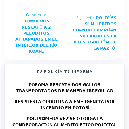
Anterior:
Siguiente:
𝗣𝗢𝗟𝗜𝗖Í𝗔𝗦
𝗕𝗢𝗠𝗕𝗘𝗥𝗢𝗦
𝗦O𝗡 𝗛𝗘𝗥𝗜𝗗𝗢𝗦
𝗥𝗘𝗦𝗖𝗔𝗧Ó 𝗔 𝟮
𝗖𝗨𝗔𝗡𝗗𝗢 𝗖𝗨𝗠𝗣𝗟Í𝗔𝗡
𝗣𝗘𝗟𝗨𝗗𝗜𝗧𝗢𝗦
𝗦𝗨 𝗟𝗔𝗕𝗢𝗥 𝗘𝗡 𝗟𝗔
𝗔𝗧𝗥𝗔𝗣𝗔𝗗𝗢𝗦 𝗘𝗡 𝗘𝗟
𝗣𝗥𝗘𝗦𝗘𝗥𝗩𝗔𝗖𝗜Ó𝗡 𝗗𝗘
𝗜𝗡𝗧𝗘𝗥𝗜𝗢𝗥 𝗗𝗘𝗟 𝗥Í𝗢
𝗟𝗔 𝗣𝗔𝗭
𝗞𝗢𝗔𝗡𝗜
TU POLICÍA TE INFORMA
𝗣𝗢𝗙𝗢𝗠𝗔 𝗥𝗘𝗦𝗖𝗔𝗧𝗔 𝗗𝗢𝗦 𝗚𝗔𝗟𝗟𝗢𝗦
𝗧𝗥𝗔𝗡𝗦𝗣𝗢𝗥𝗧𝗔𝗗𝗢𝗦 𝗗𝗘 𝗠𝗔𝗡𝗘𝗥𝗔 𝗜𝗥𝗥𝗘𝗚𝗨𝗟𝗔𝗥
𝗥𝗘𝗦𝗣𝗨𝗘𝗦𝗧𝗔 𝗢𝗣𝗢𝗥𝗧𝗨𝗡𝗔 𝗔 𝗘𝗠𝗘𝗥𝗚𝗘𝗡𝗖𝗜𝗔 𝗣𝗢𝗥
𝗜𝗡𝗖𝗘𝗡𝗗𝗜𝗢 𝗘𝗡 𝗣𝗢𝗧𝗢𝗦Í
𝗣𝗢𝗥 𝗣𝗥𝗜𝗠𝗘𝗥𝗔 𝗩𝗘𝗭 𝗦𝗘 𝗢𝗧𝗢𝗥𝗚𝗔 𝗟𝗔
𝗖𝗢𝗡𝗗𝗘𝗖𝗢𝗥𝗔𝗖𝗜Ó𝗡 𝗔𝗟 𝗠É𝗥𝗜𝗧𝗢 𝗘́𝗧𝗜𝗖𝗢 𝗣𝗢𝗟𝗜𝗖𝗜𝗔𝗟