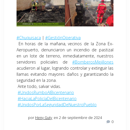
#Chuquisaca
|
#GestiónOperativa
En horas de la mañana, vecinos de la Zona Ex-
Aeropuerto, denunciaron un incendio de pastizal
en un lote de terreno, inmediatamente, nuestros
servidores policiales de
#BomberosMejillones
acudieron al lugar, logrando controlar y extinguir las
llamas evitando mayores daños y garantizando la
seguridad en la zona.
Ante todo, salvar vidas.
#UnidosRumboAlBicentenario
#HaciaLaPolicíaDelBicentenario
#UnidosPorLaSeguridadDeNuestroPueblo
por
Heny Guty
en 2 de septiembre de 2024
0