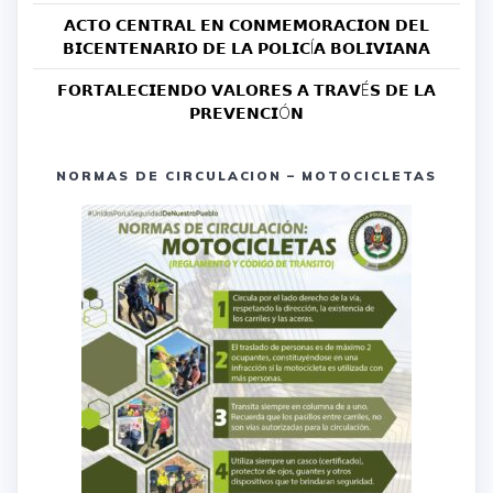
𝗔𝗖𝗧𝗢 𝗖𝗘𝗡𝗧𝗥𝗔𝗟 𝗘𝗡 𝗖𝗢𝗡𝗠𝗘𝗠𝗢𝗥𝗔𝗖𝗜𝗢𝗡 𝗗𝗘𝗟
𝗕𝗜𝗖𝗘𝗡𝗧𝗘𝗡𝗔𝗥𝗜𝗢 𝗗𝗘 𝗟𝗔 𝗣𝗢𝗟𝗜𝗖Í𝗔 𝗕𝗢𝗟𝗜𝗩𝗜𝗔𝗡𝗔
𝗙𝗢𝗥𝗧𝗔𝗟𝗘𝗖𝗜𝗘𝗡𝗗𝗢 𝗩𝗔𝗟𝗢𝗥𝗘𝗦 𝗔 𝗧𝗥𝗔𝗩É𝗦 𝗗𝗘 𝗟𝗔
𝗣𝗥𝗘𝗩𝗘𝗡𝗖𝗜Ó𝗡
NORMAS DE CIRCULACION – MOTOCICLETAS