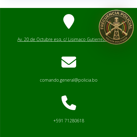
Av. 20 de Octubre esq. c/ Lisimaco Gutierrez # 2541
comando.general@policia.bo
+591 71280618