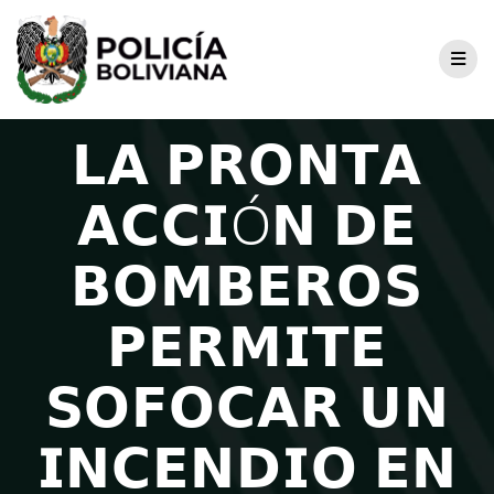
𝗟𝗔 𝗣𝗥𝗢𝗡𝗧𝗔
𝗔𝗖𝗖𝗜Ó𝗡 𝗗𝗘
𝗕𝗢𝗠𝗕𝗘𝗥𝗢𝗦
𝗣𝗘𝗥𝗠𝗜𝗧𝗘
𝗦𝗢𝗙𝗢𝗖𝗔𝗥 𝗨𝗡
𝗜𝗡𝗖𝗘𝗡𝗗𝗜𝗢 𝗘𝗡