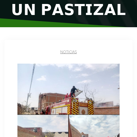
𝗨𝗡 𝗣𝗔𝗦𝗧𝗜𝗭𝗔𝗟
NOTICIAS