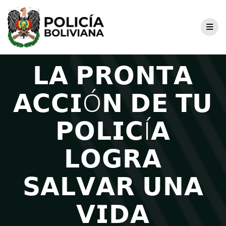
𝗟𝗔 𝗣𝗥𝗢𝗡𝗧𝗔
𝗔𝗖𝗖𝗜Ó𝗡 𝗗𝗘 𝗧𝗨
𝗣𝗢𝗟𝗜𝗖Í𝗔
𝗟𝗢𝗚𝗥𝗔
𝗦𝗔𝗟𝗩𝗔𝗥 𝗨𝗡𝗔
𝗩𝗜𝗗𝗔