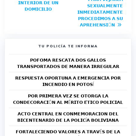
𝗜𝗡𝗧𝗘𝗥𝗜𝗢𝗥 𝗗𝗘 𝗨𝗡
𝗦𝗘𝗫𝗨𝗔𝗟𝗠𝗘𝗡𝗧𝗘
𝗗𝗢𝗠𝗜𝗖𝗜𝗟𝗜𝗢
𝗜𝗡𝗠𝗘𝗗𝗜𝗔𝗧𝗔𝗠𝗘𝗡𝗧𝗘
𝗣𝗥𝗢𝗖𝗘𝗗𝗜𝗠𝗢𝗦 𝗔 𝗦𝗨
𝗔𝗣𝗥𝗘𝗛𝗘𝗡𝗦𝗜Ó𝗡
TU POLICÍA TE INFORMA
𝗣𝗢𝗙𝗢𝗠𝗔 𝗥𝗘𝗦𝗖𝗔𝗧𝗔 𝗗𝗢𝗦 𝗚𝗔𝗟𝗟𝗢𝗦
𝗧𝗥𝗔𝗡𝗦𝗣𝗢𝗥𝗧𝗔𝗗𝗢𝗦 𝗗𝗘 𝗠𝗔𝗡𝗘𝗥𝗔 𝗜𝗥𝗥𝗘𝗚𝗨𝗟𝗔𝗥
𝗥𝗘𝗦𝗣𝗨𝗘𝗦𝗧𝗔 𝗢𝗣𝗢𝗥𝗧𝗨𝗡𝗔 𝗔 𝗘𝗠𝗘𝗥𝗚𝗘𝗡𝗖𝗜𝗔 𝗣𝗢𝗥
𝗜𝗡𝗖𝗘𝗡𝗗𝗜𝗢 𝗘𝗡 𝗣𝗢𝗧𝗢𝗦Í
𝗣𝗢𝗥 𝗣𝗥𝗜𝗠𝗘𝗥𝗔 𝗩𝗘𝗭 𝗦𝗘 𝗢𝗧𝗢𝗥𝗚𝗔 𝗟𝗔
𝗖𝗢𝗡𝗗𝗘𝗖𝗢𝗥𝗔𝗖𝗜Ó𝗡 𝗔𝗟 𝗠É𝗥𝗜𝗧𝗢 𝗘́𝗧𝗜𝗖𝗢 𝗣𝗢𝗟𝗜𝗖𝗜𝗔𝗟
𝗔𝗖𝗧𝗢 𝗖𝗘𝗡𝗧𝗥𝗔𝗟 𝗘𝗡 𝗖𝗢𝗡𝗠𝗘𝗠𝗢𝗥𝗔𝗖𝗜𝗢𝗡 𝗗𝗘𝗟
𝗕𝗜𝗖𝗘𝗡𝗧𝗘𝗡𝗔𝗥𝗜𝗢 𝗗𝗘 𝗟𝗔 𝗣𝗢𝗟𝗜𝗖Í𝗔 𝗕𝗢𝗟𝗜𝗩𝗜𝗔𝗡𝗔
𝗙𝗢𝗥𝗧𝗔𝗟𝗘𝗖𝗜𝗘𝗡𝗗𝗢 𝗩𝗔𝗟𝗢𝗥𝗘𝗦 𝗔 𝗧𝗥𝗔𝗩É𝗦 𝗗𝗘 𝗟𝗔