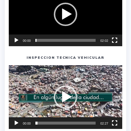
00:00
02:02
INSPECCION TECNICA VEHICULAR
Reproductor
de
vídeo
00:00
02:27