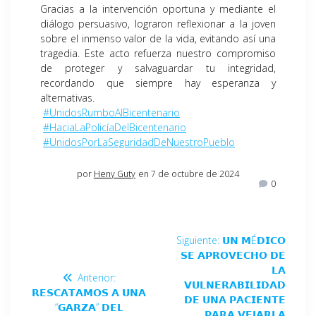
Gracias a la intervención oportuna y mediante el
diálogo persuasivo, lograron reflexionar a la joven
sobre el inmenso valor de la vida, evitando así una
tragedia. Este acto refuerza nuestro compromiso
de proteger y salvaguardar tu integridad,
recordando que siempre hay esperanza y
alternativas.
#UnidosRumboAlBicentenario
#HaciaLaPolicíaDelBicentenario
#UnidosPorLaSeguridadDeNuestroPueblo
por
Heny Guty
en 7 de octubre de 2024
0
Siguiente:
𝗨𝗡 𝗠É𝗗𝗜𝗖𝗢
𝗦𝗘 𝗔𝗣𝗥𝗢𝗩𝗘𝗖𝗛𝗢 𝗗𝗘
𝗟𝗔
Anterior:
𝗩𝗨𝗟𝗡𝗘𝗥𝗔𝗕𝗜𝗟𝗜𝗗𝗔𝗗
𝗥𝗘𝗦𝗖𝗔𝗧𝗔𝗠𝗢𝗦 𝗔 𝗨𝗡𝗔
𝗗𝗘 𝗨𝗡𝗔 𝗣𝗔𝗖𝗜𝗘𝗡𝗧𝗘
“𝗚𝗔𝗥𝗭𝗔” 𝗗𝗘𝗟
𝗣𝗔𝗥𝗔 𝗩𝗘𝗝𝗔𝗥𝗟𝗔