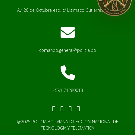
Av. 20 de Octubre esq. c/ Lisimaco Gutierrez # 2541
comando.general@policia.bo
+591 71280618
@2025 POLICIA BOLIVIANA-DIRECCION NACIONAL DE
TECNOLOGIA Y TELEMATICA