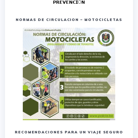
𝗣𝗥𝗘𝗩𝗘𝗡𝗖𝗜Ó𝗡
NORMAS DE CIRCULACION – MOTOCICLETAS
RECOMENDACIONES PARA UN VIAJE SEGURO