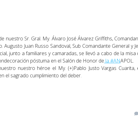
de nuestro Sr. Gral. My. Álvaro José Álvarez Griffiths, Comanda
. 1ro. Augusto Juan Russo Sandoval, Sub Comandante General y J
ial, junto a familiares y camaradas, se llevó a cabo de la misa
ondecoración póstuma en el Salón de Honor de
la #AN
APOL.
nuestro nuestro héroe el My. (+)Pablo Justo Vargas Cuarita,
 en el sagrado cumplimiento del deber.