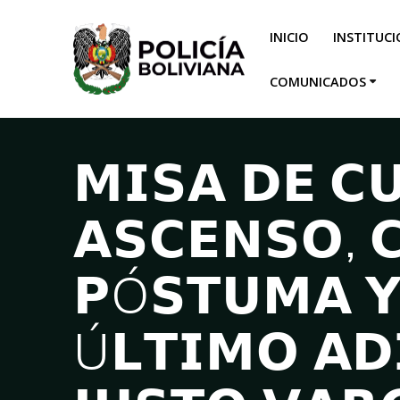
INICIO
INSTITUC
COMUNICADOS
𝗠𝗜𝗦𝗔 𝗗𝗘 𝗖
𝗔𝗦𝗖𝗘𝗡𝗦𝗢, 
𝗣Ó𝗦𝗧𝗨𝗠𝗔 𝗬
Ú𝗟𝗧𝗜𝗠𝗢 𝗔𝗗