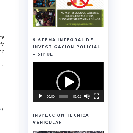
nte
SISTEMA INTEGRAL DE
efe
INVESTIGACION POLICIAL
 de
– SIPOL
Reproductor
 en
de
vídeo
00:00
02:02
0
INSPECCION TECNICA
VEHICULAR