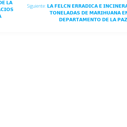
𝗘 𝗟𝗔
Siguiente:
𝗟𝗔 𝗙𝗘𝗟𝗖𝗡 𝗘𝗥𝗥𝗔𝗗𝗜𝗖𝗔 𝗘 𝗜𝗡𝗖𝗜𝗡𝗘𝗥
𝗖𝗜𝗢𝗦
𝗧𝗢𝗡𝗘𝗟𝗔𝗗𝗔𝗦 𝗗𝗘 𝗠𝗔𝗥𝗜𝗛𝗨𝗔𝗡𝗔 𝗘

𝗗𝗘𝗣𝗔𝗥𝗧𝗔𝗠𝗘𝗡𝗧𝗢 𝗗𝗘 𝗟𝗔 𝗣𝗔