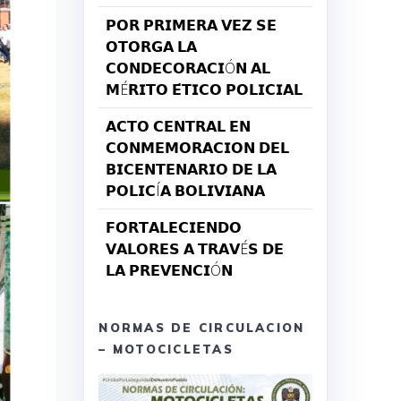
𝗣𝗢𝗥 𝗣𝗥𝗜𝗠𝗘𝗥𝗔 𝗩𝗘𝗭 𝗦𝗘
𝗢𝗧𝗢𝗥𝗚𝗔 𝗟𝗔
𝗖𝗢𝗡𝗗𝗘𝗖𝗢𝗥𝗔𝗖𝗜Ó𝗡 𝗔𝗟
𝗠É𝗥𝗜𝗧𝗢 𝗘́𝗧𝗜𝗖𝗢 𝗣𝗢𝗟𝗜𝗖𝗜𝗔𝗟
𝗔𝗖𝗧𝗢 𝗖𝗘𝗡𝗧𝗥𝗔𝗟 𝗘𝗡
𝗖𝗢𝗡𝗠𝗘𝗠𝗢𝗥𝗔𝗖𝗜𝗢𝗡 𝗗𝗘𝗟
𝗕𝗜𝗖𝗘𝗡𝗧𝗘𝗡𝗔𝗥𝗜𝗢 𝗗𝗘 𝗟𝗔
𝗣𝗢𝗟𝗜𝗖Í𝗔 𝗕𝗢𝗟𝗜𝗩𝗜𝗔𝗡𝗔
𝗙𝗢𝗥𝗧𝗔𝗟𝗘𝗖𝗜𝗘𝗡𝗗𝗢
𝗩𝗔𝗟𝗢𝗥𝗘𝗦 𝗔 𝗧𝗥𝗔𝗩É𝗦 𝗗𝗘
𝗟𝗔 𝗣𝗥𝗘𝗩𝗘𝗡𝗖𝗜Ó𝗡
NORMAS DE CIRCULACION
– MOTOCICLETAS