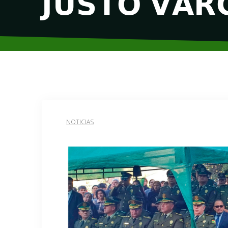
𝗝𝗨𝗦𝗧𝗢 𝗩𝗔𝗥
NOTICIAS