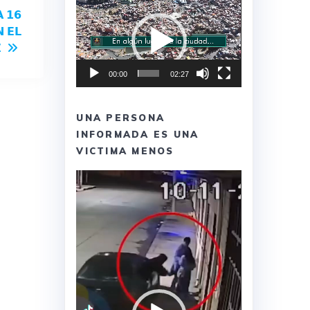
Reproductor
 𝟭𝟲
de
 𝗘𝗟
vídeo

00:00
02:27
UNA PERSONA
INFORMADA ES UNA
VICTIMA MENOS
Reproductor
de
vídeo