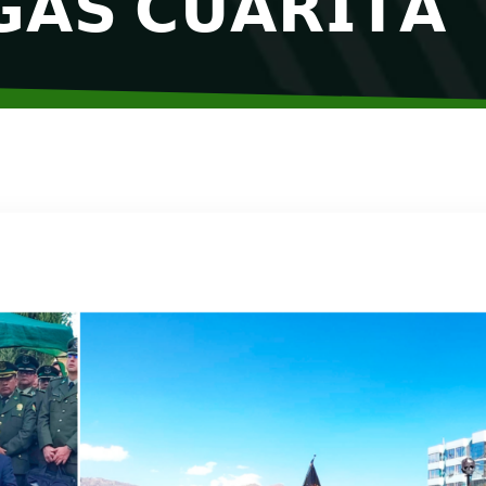
𝗚𝗔𝗦 𝗖𝗨𝗔𝗥𝗜𝗧𝗔