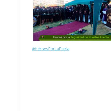
#HéroesPorLaPatria