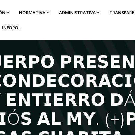
IÓN
NORMATIVA
ADMINISTRATIVA
TRANSPARE
INFOPOL
𝗘𝗥𝗣𝗢 𝗣𝗥𝗘𝗦𝗘𝗡
𝗖𝗢𝗡𝗗𝗘𝗖𝗢𝗥𝗔𝗖
 𝗘𝗡𝗧𝗜𝗘𝗥𝗥𝗢 𝗗Á
𝗜Ó𝗦 𝗔𝗟 𝗠𝗬. (+)