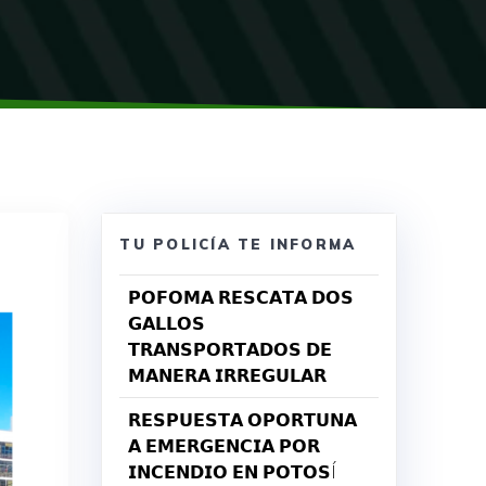
TU POLICÍA TE INFORMA
𝗣𝗢𝗙𝗢𝗠𝗔 𝗥𝗘𝗦𝗖𝗔𝗧𝗔 𝗗𝗢𝗦
𝗚𝗔𝗟𝗟𝗢𝗦
𝗧𝗥𝗔𝗡𝗦𝗣𝗢𝗥𝗧𝗔𝗗𝗢𝗦 𝗗𝗘
𝗠𝗔𝗡𝗘𝗥𝗔 𝗜𝗥𝗥𝗘𝗚𝗨𝗟𝗔𝗥
𝗥𝗘𝗦𝗣𝗨𝗘𝗦𝗧𝗔 𝗢𝗣𝗢𝗥𝗧𝗨𝗡𝗔
𝗔 𝗘𝗠𝗘𝗥𝗚𝗘𝗡𝗖𝗜𝗔 𝗣𝗢𝗥
𝗜𝗡𝗖𝗘𝗡𝗗𝗜𝗢 𝗘𝗡 𝗣𝗢𝗧𝗢𝗦Í