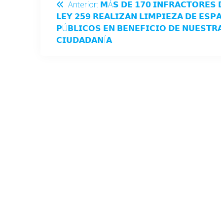
Anterior:
𝗠Á𝗦 𝗗𝗘 𝟭𝟳𝟬 𝗜𝗡𝗙𝗥𝗔𝗖𝗧𝗢𝗥𝗘𝗦 
𝗟𝗘𝗬 𝟮𝟱𝟵 𝗥𝗘𝗔𝗟𝗜𝗭𝗔𝗡 𝗟𝗜𝗠𝗣𝗜𝗘𝗭𝗔 𝗗𝗘 𝗘𝗦𝗣
𝗣Ú𝗕𝗟𝗜𝗖𝗢𝗦 𝗘𝗡 𝗕𝗘𝗡𝗘𝗙𝗜𝗖𝗜𝗢 𝗗𝗘 𝗡𝗨𝗘𝗦𝗧𝗥
𝗖𝗜𝗨𝗗𝗔𝗗𝗔𝗡Í𝗔