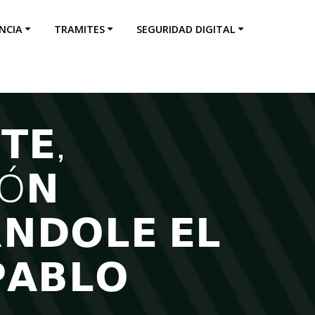
NCIA
TRAMITES
SEGURIDAD DIGITAL
𝗧𝗘,
Ó𝗡
𝗡𝗗𝗢𝗟𝗘 𝗘𝗟
𝗔𝗕𝗟𝗢