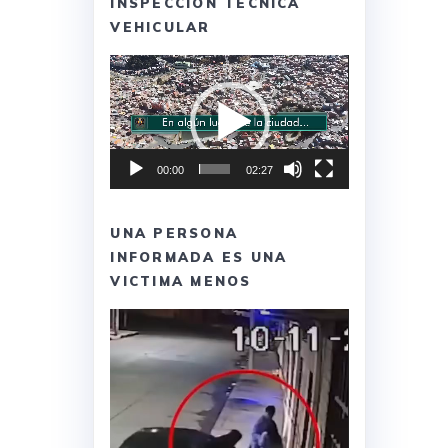
INSPECCION TECNICA
VEHICULAR
Reproductor
de
vídeo
00:00
02:27
UNA PERSONA
INFORMADA ES UNA
VICTIMA MENOS
Reproductor
de
vídeo