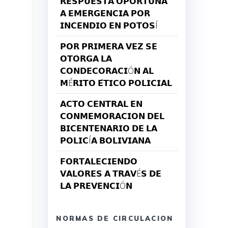
𝗥𝗘𝗦𝗣𝗨𝗘𝗦𝗧𝗔 𝗢𝗣𝗢𝗥𝗧𝗨𝗡𝗔
𝗔 𝗘𝗠𝗘𝗥𝗚𝗘𝗡𝗖𝗜𝗔 𝗣𝗢𝗥
𝗜𝗡𝗖𝗘𝗡𝗗𝗜𝗢 𝗘𝗡 𝗣𝗢𝗧𝗢𝗦Í
𝗣𝗢𝗥 𝗣𝗥𝗜𝗠𝗘𝗥𝗔 𝗩𝗘𝗭 𝗦𝗘
𝗢𝗧𝗢𝗥𝗚𝗔 𝗟𝗔
𝗖𝗢𝗡𝗗𝗘𝗖𝗢𝗥𝗔𝗖𝗜Ó𝗡 𝗔𝗟
𝗠É𝗥𝗜𝗧𝗢 𝗘́𝗧𝗜𝗖𝗢 𝗣𝗢𝗟𝗜𝗖𝗜𝗔𝗟
𝗔𝗖𝗧𝗢 𝗖𝗘𝗡𝗧𝗥𝗔𝗟 𝗘𝗡
𝗖𝗢𝗡𝗠𝗘𝗠𝗢𝗥𝗔𝗖𝗜𝗢𝗡 𝗗𝗘𝗟
𝗕𝗜𝗖𝗘𝗡𝗧𝗘𝗡𝗔𝗥𝗜𝗢 𝗗𝗘 𝗟𝗔
𝗣𝗢𝗟𝗜𝗖Í𝗔 𝗕𝗢𝗟𝗜𝗩𝗜𝗔𝗡𝗔
𝗙𝗢𝗥𝗧𝗔𝗟𝗘𝗖𝗜𝗘𝗡𝗗𝗢
𝗩𝗔𝗟𝗢𝗥𝗘𝗦 𝗔 𝗧𝗥𝗔𝗩É𝗦 𝗗𝗘
𝗟𝗔 𝗣𝗥𝗘𝗩𝗘𝗡𝗖𝗜Ó𝗡
NORMAS DE CIRCULACION