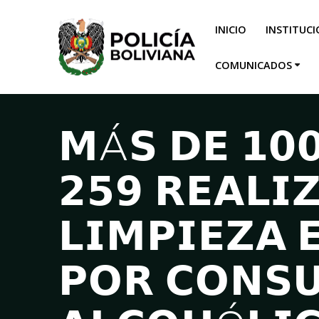
INICIO
INSTITUC
COMUNICADOS
𝗠Á𝗦 𝗗𝗘 𝟭𝟬𝟬
𝟮𝟱𝟵 𝗥𝗘𝗔𝗟𝗜
𝗟𝗜𝗠𝗣𝗜𝗘𝗭𝗔 
𝗣𝗢𝗥 𝗖𝗢𝗡𝗦