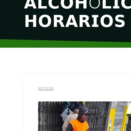
𝗔𝗟𝗖𝗢𝗛Ó𝗟𝗜𝗖
𝗛𝗢𝗥𝗔𝗥𝗜𝗢𝗦
NOTICIAS