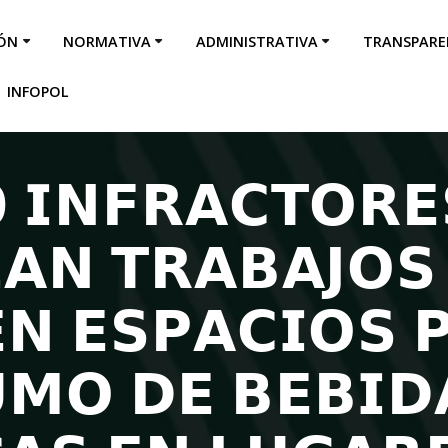
IÓN
NORMATIVA
ADMINISTRATIVA
TRANSPARE
INFOPOL
 𝗜𝗡𝗙𝗥𝗔𝗖𝗧𝗢𝗥𝗘
𝗔𝗡 𝗧𝗥𝗔𝗕𝗔𝗝𝗢𝗦
𝗘𝗡 𝗘𝗦𝗣𝗔𝗖𝗜𝗢𝗦 
𝗠𝗢 𝗗𝗘 𝗕𝗘𝗕𝗜𝗗