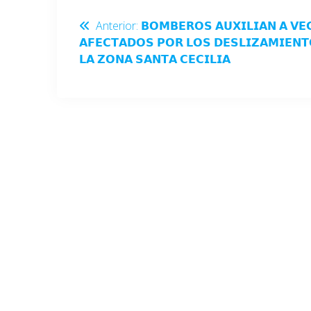
Anterior:
𝗕𝗢𝗠𝗕𝗘𝗥𝗢𝗦 𝗔𝗨𝗫𝗜𝗟𝗜𝗔𝗡 𝗔 𝗩𝗘
𝗔𝗙𝗘𝗖𝗧𝗔𝗗𝗢𝗦 𝗣𝗢𝗥 𝗟𝗢𝗦 𝗗𝗘𝗦𝗟𝗜𝗭𝗔𝗠𝗜𝗘𝗡𝗧
𝗟𝗔 𝗭𝗢𝗡𝗔 𝗦𝗔𝗡𝗧𝗔 𝗖𝗘𝗖𝗜𝗟𝗜𝗔