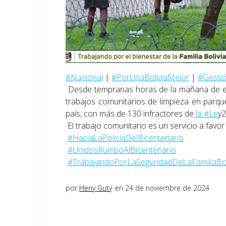
#Nacional
|
#PorUnaBoliviaMejor
|
#Gestió
Desde tempranas horas de la mañana de est
trabajos comunitarios de limpieza en parque
país, con más de 130 infractores de
la #Le
y2
El trabajo comunitario es un servicio a favo
#HaciaLaPolicíaDelBicentenario
#UnidosRumboAlBicentenario
#TrabajandoPorLaSeguridadDeLaFamiliaBol
por
Heny Guty
en 24 de noviembre de 2024