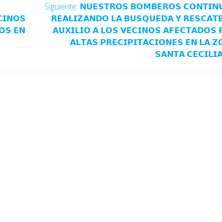
Siguiente:
𝗡𝗨𝗘𝗦𝗧𝗥𝗢𝗦 𝗕𝗢𝗠𝗕𝗘𝗥𝗢𝗦 𝗖𝗢𝗡𝗧𝗜𝗡
𝗜𝗡𝗢𝗦
𝗥𝗘𝗔𝗟𝗜𝗭𝗔𝗡𝗗𝗢 𝗟𝗔 𝗕𝗨𝗦𝗤𝗨𝗘𝗗𝗔 𝗬 𝗥𝗘𝗦𝗖𝗔𝗧
𝗢𝗦 𝗘𝗡
𝗔𝗨𝗫𝗜𝗟𝗜𝗢 𝗔 𝗟𝗢𝗦 𝗩𝗘𝗖𝗜𝗡𝗢𝗦 𝗔𝗙𝗘𝗖𝗧𝗔𝗗𝗢𝗦 
𝗔𝗟𝗧𝗔𝗦 𝗣𝗥𝗘𝗖𝗜𝗣𝗜𝗧𝗔𝗖𝗜𝗢𝗡𝗘𝗦 𝗘𝗡 𝗟𝗔 𝗭
𝗦𝗔𝗡𝗧𝗔 𝗖𝗘𝗖𝗜𝗟𝗜