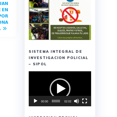
𝗨𝗔𝗡
 𝗘𝗡
𝗣𝗢𝗥
𝗢𝗡𝗔

SISTEMA INTEGRAL DE
INVESTIGACION POLICIAL
– SIPOL
Reproductor
de
vídeo
00:00
02:02