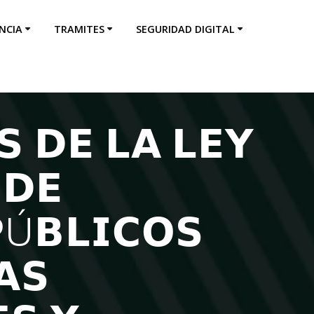
NCIA
TRAMITES
SEGURIDAD DIGITAL
 𝗗𝗘 𝗟𝗔 𝗟𝗘𝗬
 𝗗𝗘
𝗣Ú𝗕𝗟𝗜𝗖𝗢𝗦
𝗔𝗦