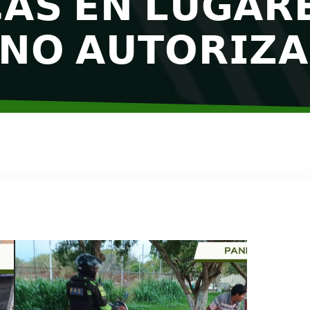
𝗔𝗦 𝗘𝗡 𝗟𝗨𝗚𝗔𝗥
 𝗡𝗢 𝗔𝗨𝗧𝗢𝗥𝗜𝗭