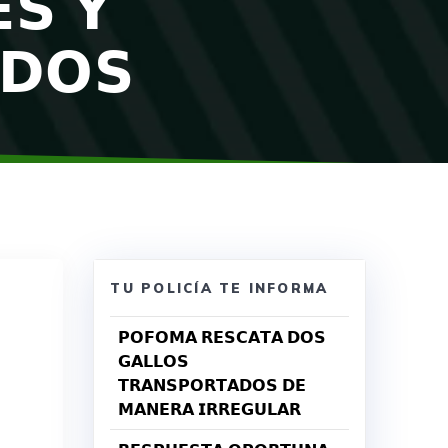
𝗦 𝗬
𝗗𝗢𝗦
TU POLICÍA TE INFORMA
𝗣𝗢𝗙𝗢𝗠𝗔 𝗥𝗘𝗦𝗖𝗔𝗧𝗔 𝗗𝗢𝗦
𝗚𝗔𝗟𝗟𝗢𝗦
𝗧𝗥𝗔𝗡𝗦𝗣𝗢𝗥𝗧𝗔𝗗𝗢𝗦 𝗗𝗘
𝗠𝗔𝗡𝗘𝗥𝗔 𝗜𝗥𝗥𝗘𝗚𝗨𝗟𝗔𝗥