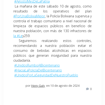
#AgostoMesDeLaPatria
La mañana de este sábado 10 de agosto, como
resultado de los operativos del plan
#PorUnaBoliviaMejor
, la Policía Boliviana supervisa y
controla el trabajo comunitario a nivel nacional de
limpieza de espacios públicos en beneficio de
nuestra población, con más de 130 infractores de
la #Le
y259.
Seguiremos realizando estos controles,
recomendando a nuestra población evitar el
consumo de bebidas alcohólicas en espacios
públicos que generan inseguridad para nuestra
ciudadanía.
#UnidosRumboAlBicentenario
#HaciaLaPolicíaDelBicentenario
#UnidosPorLaSeguridadDeNuestroPueblo
por
Heny Guty
en 10 de agosto de 2024
0