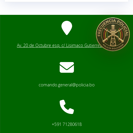
Av. 20 de Octubre esq. c/ Lisimaco Gutierrez # 2541
comando.general@policia.bo
+591 71280618