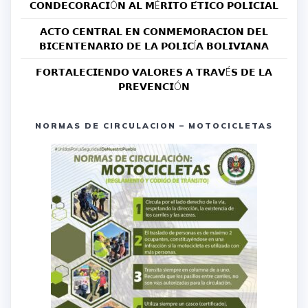
𝗖𝗢𝗡𝗗𝗘𝗖𝗢𝗥𝗔𝗖𝗜Ó𝗡 𝗔𝗟 𝗠É𝗥𝗜𝗧𝗢 𝗘́𝗧𝗜𝗖𝗢 𝗣𝗢𝗟𝗜𝗖𝗜𝗔𝗟
𝗔𝗖𝗧𝗢 𝗖𝗘𝗡𝗧𝗥𝗔𝗟 𝗘𝗡 𝗖𝗢𝗡𝗠𝗘𝗠𝗢𝗥𝗔𝗖𝗜𝗢𝗡 𝗗𝗘𝗟
𝗕𝗜𝗖𝗘𝗡𝗧𝗘𝗡𝗔𝗥𝗜𝗢 𝗗𝗘 𝗟𝗔 𝗣𝗢𝗟𝗜𝗖Í𝗔 𝗕𝗢𝗟𝗜𝗩𝗜𝗔𝗡𝗔
𝗙𝗢𝗥𝗧𝗔𝗟𝗘𝗖𝗜𝗘𝗡𝗗𝗢 𝗩𝗔𝗟𝗢𝗥𝗘𝗦 𝗔 𝗧𝗥𝗔𝗩É𝗦 𝗗𝗘 𝗟𝗔
𝗣𝗥𝗘𝗩𝗘𝗡𝗖𝗜Ó𝗡
NORMAS DE CIRCULACION – MOTOCICLETAS