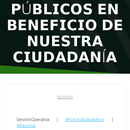
𝗣Ú𝗕𝗟𝗜𝗖𝗢𝗦 𝗘𝗡
𝗕𝗘𝗡𝗘𝗙𝗜𝗖𝗜𝗢 𝗗𝗘
𝗡𝗨𝗘𝗦𝗧𝗥𝗔
𝗖𝗜𝗨𝗗𝗔𝗗𝗔𝗡Í𝗔
NOTICIAS
GestiónOperativa |
#PorUnaBoliviaMejor
|
#Nacional