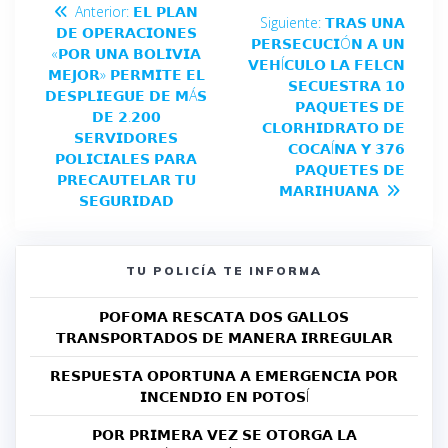
Anterior:
𝗘𝗟 𝗣𝗟𝗔𝗡
Siguiente:
𝗧𝗥𝗔𝗦 𝗨𝗡𝗔
𝗗𝗘 𝗢𝗣𝗘𝗥𝗔𝗖𝗜𝗢𝗡𝗘𝗦
𝗣𝗘𝗥𝗦𝗘𝗖𝗨𝗖𝗜Ó𝗡 𝗔 𝗨𝗡
«𝗣𝗢𝗥 𝗨𝗡𝗔 𝗕𝗢𝗟𝗜𝗩𝗜𝗔
𝗩𝗘𝗛Í𝗖𝗨𝗟𝗢 𝗟𝗔 𝗙𝗘𝗟𝗖𝗡
𝗠𝗘𝗝𝗢𝗥» 𝗣𝗘𝗥𝗠𝗜𝗧𝗘 𝗘𝗟
𝗦𝗘𝗖𝗨𝗘𝗦𝗧𝗥𝗔 𝟭𝟬
𝗗𝗘𝗦𝗣𝗟𝗜𝗘𝗚𝗨𝗘 𝗗𝗘 𝗠Á𝗦
𝗣𝗔𝗤𝗨𝗘𝗧𝗘𝗦 𝗗𝗘
𝗗𝗘 𝟮.𝟮𝟬𝟬
𝗖𝗟𝗢𝗥𝗛𝗜𝗗𝗥𝗔𝗧𝗢 𝗗𝗘
𝗦𝗘𝗥𝗩𝗜𝗗𝗢𝗥𝗘𝗦
𝗖𝗢𝗖𝗔Í𝗡𝗔 𝗬 𝟯𝟳𝟲
𝗣𝗢𝗟𝗜𝗖𝗜𝗔𝗟𝗘𝗦 𝗣𝗔𝗥𝗔
𝗣𝗔𝗤𝗨𝗘𝗧𝗘𝗦 𝗗𝗘
𝗣𝗥𝗘𝗖𝗔𝗨𝗧𝗘𝗟𝗔𝗥 𝗧𝗨
𝗠𝗔𝗥𝗜𝗛𝗨𝗔𝗡𝗔
𝗦𝗘𝗚𝗨𝗥𝗜𝗗𝗔𝗗
TU POLICÍA TE INFORMA
𝗣𝗢𝗙𝗢𝗠𝗔 𝗥𝗘𝗦𝗖𝗔𝗧𝗔 𝗗𝗢𝗦 𝗚𝗔𝗟𝗟𝗢𝗦
𝗧𝗥𝗔𝗡𝗦𝗣𝗢𝗥𝗧𝗔𝗗𝗢𝗦 𝗗𝗘 𝗠𝗔𝗡𝗘𝗥𝗔 𝗜𝗥𝗥𝗘𝗚𝗨𝗟𝗔𝗥
𝗥𝗘𝗦𝗣𝗨𝗘𝗦𝗧𝗔 𝗢𝗣𝗢𝗥𝗧𝗨𝗡𝗔 𝗔 𝗘𝗠𝗘𝗥𝗚𝗘𝗡𝗖𝗜𝗔 𝗣𝗢𝗥
𝗜𝗡𝗖𝗘𝗡𝗗𝗜𝗢 𝗘𝗡 𝗣𝗢𝗧𝗢𝗦Í
𝗣𝗢𝗥 𝗣𝗥𝗜𝗠𝗘𝗥𝗔 𝗩𝗘𝗭 𝗦𝗘 𝗢𝗧𝗢𝗥𝗚𝗔 𝗟𝗔