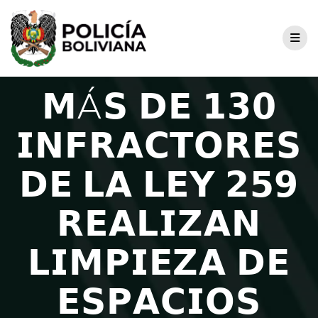
𝗠Á𝗦 𝗗𝗘 𝟭𝟯𝟬
𝗜𝗡𝗙𝗥𝗔𝗖𝗧𝗢𝗥𝗘𝗦
𝗗𝗘 𝗟𝗔 𝗟𝗘𝗬 𝟮𝟱𝟵
𝗥𝗘𝗔𝗟𝗜𝗭𝗔𝗡
𝗟𝗜𝗠𝗣𝗜𝗘𝗭𝗔 𝗗𝗘
𝗘𝗦𝗣𝗔𝗖𝗜𝗢𝗦