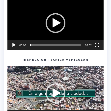
de
vídeo
00:00
02:02
INSPECCION TECNICA VEHICULAR
Reproductor
de
vídeo