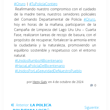
#Oruro
|
#TuPolicíaContigo
Reafirmando nuestro compromiso con el cuidado
de la madre tierra, nuestros servidores policiales
del Comando Departamental de Policía
#Oruro
,
hoy en horas de la mañana, participaron de la
Campaña de Limpieza del Lago Uru Uru – Cuarta
Fase, realizaron tareas de recojo de basura, con el
propósito de recuperar, fortalecer la armonía entre
la ciudadanía y la naturaleza, promoviendo un
equilibrio sostenible y respetuoso con el entorno
natural.
#UnidosRumboAlBicentenario
#HaciaLaPolicíaDelBicentenario
#UnidosPorLaSeguridadDeNuestroPueblo
por
Heny Guty
en 4 de octubre de 2024
0
Anterior:
𝗟𝗔 𝗣𝗢𝗟𝗜𝗖Í𝗔
Siguiente: