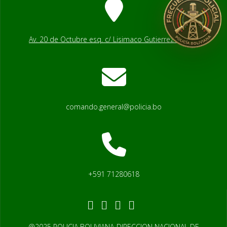
Av. 20 de Octubre esq. c/ Lisimaco Gutierrez # 2541
comando.general@policia.bo
+591 71280618
@2025 POLICIA BOLIVIANA-DIRECCION NACIONAL DE