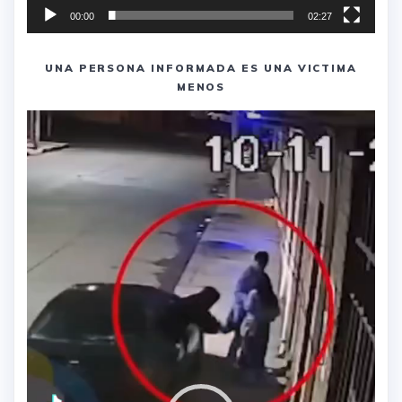
00:00
02:27
UNA PERSONA INFORMADA ES UNA VICTIMA
MENOS
Reproductor
de
vídeo