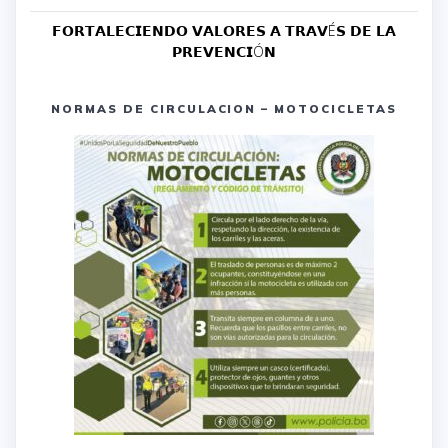
𝗙𝗢𝗥𝗧𝗔𝗟𝗘𝗖𝗜𝗘𝗡𝗗𝗢 𝗩𝗔𝗟𝗢𝗥𝗘𝗦 𝗔 𝗧𝗥𝗔𝗩É𝗦 𝗗𝗘 𝗟𝗔
𝗣𝗥𝗘𝗩𝗘𝗡𝗖𝗜Ó𝗡
NORMAS DE CIRCULACION – MOTOCICLETAS