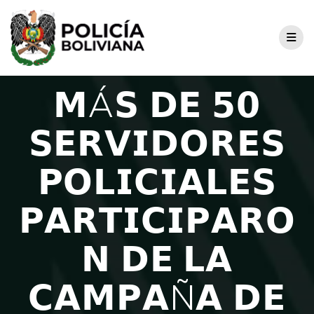
𝗠Á𝗦 𝗗𝗘 𝟱𝟬
𝗦𝗘𝗥𝗩𝗜𝗗𝗢𝗥𝗘𝗦
𝗣𝗢𝗟𝗜𝗖𝗜𝗔𝗟𝗘𝗦
𝗣𝗔𝗥𝗧𝗜𝗖𝗜𝗣𝗔𝗥𝗢
𝗡 𝗗𝗘 𝗟𝗔
𝗖𝗔𝗠𝗣𝗔Ñ𝗔 𝗗𝗘