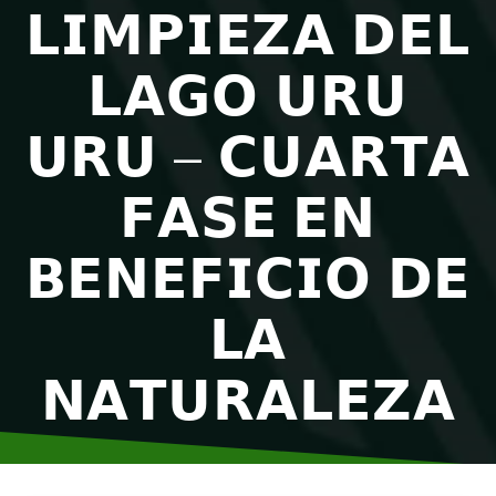
𝗟𝗜𝗠𝗣𝗜𝗘𝗭𝗔 𝗗𝗘𝗟
𝗟𝗔𝗚𝗢 𝗨𝗥𝗨
𝗨𝗥𝗨 – 𝗖𝗨𝗔𝗥𝗧𝗔
𝗙𝗔𝗦𝗘 𝗘𝗡
𝗕𝗘𝗡𝗘𝗙𝗜𝗖𝗜𝗢 𝗗𝗘
𝗟𝗔
𝗡𝗔𝗧𝗨𝗥𝗔𝗟𝗘𝗭𝗔