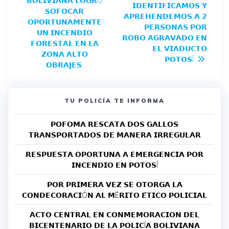
𝗕𝗢𝗟𝗜𝗩𝗜𝗔𝗡𝗔 𝗟𝗢𝗚𝗥Ó
𝗜𝗗𝗘𝗡𝗧𝗜𝗙𝗜𝗖𝗔𝗠𝗢𝗦 𝗬
𝗦𝗢𝗙𝗢𝗖𝗔𝗥
𝗔𝗣𝗥𝗘𝗛𝗘𝗡𝗗𝗘𝗠𝗢𝗦 𝗔 𝟮
𝗢𝗣𝗢𝗥𝗧𝗨𝗡𝗔𝗠𝗘𝗡𝗧𝗘
𝗣𝗘𝗥𝗦𝗢𝗡𝗔𝗦 𝗣𝗢𝗥
𝗨𝗡 𝗜𝗡𝗖𝗘𝗡𝗗𝗜𝗢
𝗥𝗢𝗕𝗢 𝗔𝗚𝗥𝗔𝗩𝗔𝗗𝗢 𝗘𝗡
𝗙𝗢𝗥𝗘𝗦𝗧𝗔𝗟 𝗘𝗡 𝗟𝗔
𝗘𝗟 𝗩𝗜𝗔𝗗𝗨𝗖𝗧𝗢
𝗭𝗢𝗡𝗔 𝗔𝗟𝗧𝗢
𝗣𝗢𝗧𝗢𝗦Í
𝗢𝗕𝗥𝗔𝗝𝗘𝗦.
TU POLICÍA TE INFORMA
𝗣𝗢𝗙𝗢𝗠𝗔 𝗥𝗘𝗦𝗖𝗔𝗧𝗔 𝗗𝗢𝗦 𝗚𝗔𝗟𝗟𝗢𝗦
𝗧𝗥𝗔𝗡𝗦𝗣𝗢𝗥𝗧𝗔𝗗𝗢𝗦 𝗗𝗘 𝗠𝗔𝗡𝗘𝗥𝗔 𝗜𝗥𝗥𝗘𝗚𝗨𝗟𝗔𝗥
𝗥𝗘𝗦𝗣𝗨𝗘𝗦𝗧𝗔 𝗢𝗣𝗢𝗥𝗧𝗨𝗡𝗔 𝗔 𝗘𝗠𝗘𝗥𝗚𝗘𝗡𝗖𝗜𝗔 𝗣𝗢𝗥
𝗜𝗡𝗖𝗘𝗡𝗗𝗜𝗢 𝗘𝗡 𝗣𝗢𝗧𝗢𝗦Í
𝗣𝗢𝗥 𝗣𝗥𝗜𝗠𝗘𝗥𝗔 𝗩𝗘𝗭 𝗦𝗘 𝗢𝗧𝗢𝗥𝗚𝗔 𝗟𝗔
𝗖𝗢𝗡𝗗𝗘𝗖𝗢𝗥𝗔𝗖𝗜Ó𝗡 𝗔𝗟 𝗠É𝗥𝗜𝗧𝗢 𝗘́𝗧𝗜𝗖𝗢 𝗣𝗢𝗟𝗜𝗖𝗜𝗔𝗟
𝗔𝗖𝗧𝗢 𝗖𝗘𝗡𝗧𝗥𝗔𝗟 𝗘𝗡 𝗖𝗢𝗡𝗠𝗘𝗠𝗢𝗥𝗔𝗖𝗜𝗢𝗡 𝗗𝗘𝗟
𝗕𝗜𝗖𝗘𝗡𝗧𝗘𝗡𝗔𝗥𝗜𝗢 𝗗𝗘 𝗟𝗔 𝗣𝗢𝗟𝗜𝗖Í𝗔 𝗕𝗢𝗟𝗜𝗩𝗜𝗔𝗡𝗔