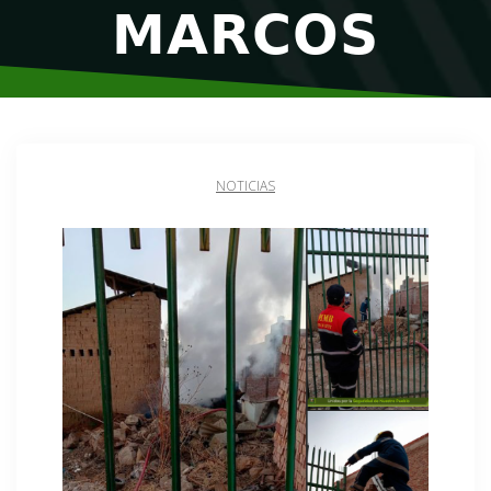
𝗠𝗔𝗥𝗖𝗢𝗦
NOTICIAS