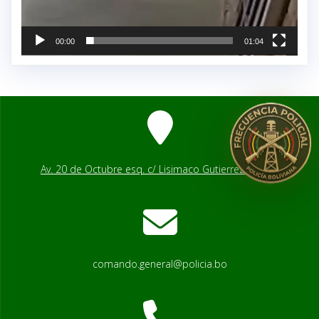
00:00
01:04
Av. 20 de Octubre esq. c/ Lisimaco Gutierrez # 2541
comando.general@policia.bo