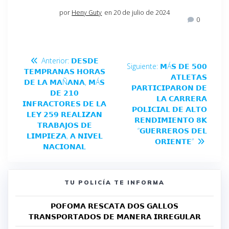
por
Heny Guty
en 20 de julio de 2024
0
Anterior:
𝗗𝗘𝗦𝗗𝗘
Siguiente:
𝗠Á𝗦 𝗗𝗘 𝟱𝟬𝟬
𝗧𝗘𝗠𝗣𝗥𝗔𝗡𝗔𝗦 𝗛𝗢𝗥𝗔𝗦
𝗔𝗧𝗟𝗘𝗧𝗔𝗦
𝗗𝗘 𝗟𝗔 𝗠𝗔Ñ𝗔𝗡𝗔, 𝗠Á𝗦
𝗣𝗔𝗥𝗧𝗜𝗖𝗜𝗣𝗔𝗥𝗢𝗡 𝗗𝗘
𝗗𝗘 𝟮𝟭𝟬
𝗟𝗔 𝗖𝗔𝗥𝗥𝗘𝗥𝗔
𝗜𝗡𝗙𝗥𝗔𝗖𝗧𝗢𝗥𝗘𝗦 𝗗𝗘 𝗟𝗔
𝗣𝗢𝗟𝗜𝗖𝗜𝗔𝗟 𝗗𝗘 𝗔𝗟𝗧𝗢
𝗟𝗘𝗬 𝟮𝟱𝟵 𝗥𝗘𝗔𝗟𝗜𝗭𝗔𝗡
𝗥𝗘𝗡𝗗𝗜𝗠𝗜𝗘𝗡𝗧𝗢 𝟴𝗞
𝗧𝗥𝗔𝗕𝗔𝗝𝗢𝗦 𝗗𝗘
“𝗚𝗨𝗘𝗥𝗥𝗘𝗥𝗢𝗦 𝗗𝗘𝗟
𝗟𝗜𝗠𝗣𝗜𝗘𝗭𝗔, 𝗔 𝗡𝗜𝗩𝗘𝗟
𝗢𝗥𝗜𝗘𝗡𝗧𝗘”
𝗡𝗔𝗖𝗜𝗢𝗡𝗔𝗟
TU POLICÍA TE INFORMA
𝗣𝗢𝗙𝗢𝗠𝗔 𝗥𝗘𝗦𝗖𝗔𝗧𝗔 𝗗𝗢𝗦 𝗚𝗔𝗟𝗟𝗢𝗦
𝗧𝗥𝗔𝗡𝗦𝗣𝗢𝗥𝗧𝗔𝗗𝗢𝗦 𝗗𝗘 𝗠𝗔𝗡𝗘𝗥𝗔 𝗜𝗥𝗥𝗘𝗚𝗨𝗟𝗔𝗥