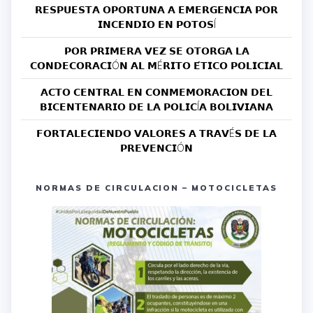
𝗥𝗘𝗦𝗣𝗨𝗘𝗦𝗧𝗔 𝗢𝗣𝗢𝗥𝗧𝗨𝗡𝗔 𝗔 𝗘𝗠𝗘𝗥𝗚𝗘𝗡𝗖𝗜𝗔 𝗣𝗢𝗥
𝗜𝗡𝗖𝗘𝗡𝗗𝗜𝗢 𝗘𝗡 𝗣𝗢𝗧𝗢𝗦Í
𝗣𝗢𝗥 𝗣𝗥𝗜𝗠𝗘𝗥𝗔 𝗩𝗘𝗭 𝗦𝗘 𝗢𝗧𝗢𝗥𝗚𝗔 𝗟𝗔
𝗖𝗢𝗡𝗗𝗘𝗖𝗢𝗥𝗔𝗖𝗜Ó𝗡 𝗔𝗟 𝗠É𝗥𝗜𝗧𝗢 𝗘́𝗧𝗜𝗖𝗢 𝗣𝗢𝗟𝗜𝗖𝗜𝗔𝗟
𝗔𝗖𝗧𝗢 𝗖𝗘𝗡𝗧𝗥𝗔𝗟 𝗘𝗡 𝗖𝗢𝗡𝗠𝗘𝗠𝗢𝗥𝗔𝗖𝗜𝗢𝗡 𝗗𝗘𝗟
𝗕𝗜𝗖𝗘𝗡𝗧𝗘𝗡𝗔𝗥𝗜𝗢 𝗗𝗘 𝗟𝗔 𝗣𝗢𝗟𝗜𝗖Í𝗔 𝗕𝗢𝗟𝗜𝗩𝗜𝗔𝗡𝗔
𝗙𝗢𝗥𝗧𝗔𝗟𝗘𝗖𝗜𝗘𝗡𝗗𝗢 𝗩𝗔𝗟𝗢𝗥𝗘𝗦 𝗔 𝗧𝗥𝗔𝗩É𝗦 𝗗𝗘 𝗟𝗔
𝗣𝗥𝗘𝗩𝗘𝗡𝗖𝗜Ó𝗡
NORMAS DE CIRCULACION – MOTOCICLETAS