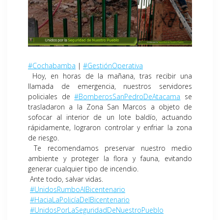
#Cochabamba
|
#GestiónOperativa
Hoy, en horas de la mañana, tras recibir una
llamada de emergencia, nuestros servidores
policiales de
#BomberosSanPedroDeAtacama
se
trasladaron a la Zona San Marcos a objeto de
sofocar al interior de un lote baldío, actuando
rápidamente, lograron controlar y enfriar la zona
de riesgo.
Te recomendamos preservar nuestro medio
ambiente y proteger la flora y fauna, evitando
generar cualquier tipo de incendio.
Ante todo, salvar vidas.
#UnidosRumboAlBicentenario
#HaciaLaPolicíaDelBicentenario
#UnidosPorLaSeguridadDeNuestroPueblo