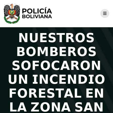
𝗡𝗨𝗘𝗦𝗧𝗥𝗢𝗦
𝗕𝗢𝗠𝗕𝗘𝗥𝗢𝗦
𝗦𝗢𝗙𝗢𝗖𝗔𝗥𝗢𝗡
𝗨𝗡 𝗜𝗡𝗖𝗘𝗡𝗗𝗜𝗢
𝗙𝗢𝗥𝗘𝗦𝗧𝗔𝗟 𝗘𝗡
𝗟𝗔 𝗭𝗢𝗡𝗔 𝗦𝗔𝗡