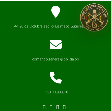
Av. 20 de Octubre esq. c/ Lisimaco Gutierrez # 2541
comando.general@policia.bo
+591 71280618