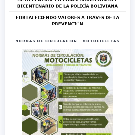
𝗕𝗜𝗖𝗘𝗡𝗧𝗘𝗡𝗔𝗥𝗜𝗢 𝗗𝗘 𝗟𝗔 𝗣𝗢𝗟𝗜𝗖Í𝗔 𝗕𝗢𝗟𝗜𝗩𝗜𝗔𝗡𝗔
𝗙𝗢𝗥𝗧𝗔𝗟𝗘𝗖𝗜𝗘𝗡𝗗𝗢 𝗩𝗔𝗟𝗢𝗥𝗘𝗦 𝗔 𝗧𝗥𝗔𝗩É𝗦 𝗗𝗘 𝗟𝗔
𝗣𝗥𝗘𝗩𝗘𝗡𝗖𝗜Ó𝗡
NORMAS DE CIRCULACION – MOTOCICLETAS