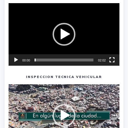
Reproductor
de
vídeo
00:00
02:02
INSPECCION TECNICA VEHICULAR
Reproductor
de
vídeo