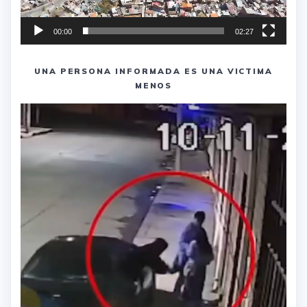
00:00
02:27
UNA PERSONA INFORMADA ES UNA VICTIMA
MENOS
Reproductor
de
vídeo