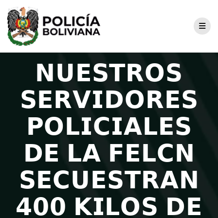
𝗡𝗨𝗘𝗦𝗧𝗥𝗢𝗦
𝗦𝗘𝗥𝗩𝗜𝗗𝗢𝗥𝗘𝗦
𝗣𝗢𝗟𝗜𝗖𝗜𝗔𝗟𝗘𝗦
𝗗𝗘 𝗟𝗔 𝗙𝗘𝗟𝗖𝗡
𝗦𝗘𝗖𝗨𝗘𝗦𝗧𝗥𝗔𝗡
𝟰𝟬𝟬 𝗞𝗜𝗟𝗢𝗦 𝗗𝗘