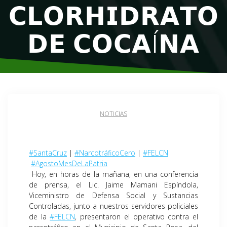
𝗖𝗟𝗢𝗥𝗛𝗜𝗗𝗥𝗔𝗧𝗢
𝗗𝗘 𝗖𝗢𝗖𝗔Í𝗡𝗔
NOTICIAS
#SantaCruz
|
#NarcotráficoCero
|
#FELCN
#AgostoMesDeLaPatria
Hoy, en horas de la mañana, en una conferencia
de prensa, el Lic. Jaime Mamani Espíndola,
Viceministro de Defensa Social y Sustancias
Controladas, junto a nuestros servidores policiales
de la
#FELCN
, presentaron el operativo contra el