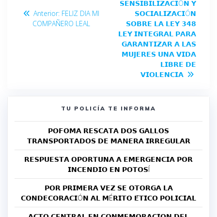
𝗦𝗘𝗡𝗦𝗜𝗕𝗜𝗟𝗜𝗭𝗔𝗖𝗜Ó𝗡 𝗬
Anterior:
FELIZ DIA MI
𝗦𝗢𝗖𝗜𝗔𝗟𝗜𝗭𝗔𝗖𝗜Ó𝗡
COMPAÑERO LEAL
𝗦𝗢𝗕𝗥𝗘 𝗟𝗔 𝗟𝗘𝗬 𝟯𝟰𝟴
𝗟𝗘𝗬 𝗜𝗡𝗧𝗘𝗚𝗥𝗔𝗟 𝗣𝗔𝗥𝗔
𝗚𝗔𝗥𝗔𝗡𝗧𝗜𝗭𝗔𝗥 𝗔 𝗟𝗔𝗦
𝗠𝗨𝗝𝗘𝗥𝗘𝗦 𝗨𝗡𝗔 𝗩𝗜𝗗𝗔
𝗟𝗜𝗕𝗥𝗘 𝗗𝗘
𝗩𝗜𝗢𝗟𝗘𝗡𝗖𝗜𝗔
TU POLICÍA TE INFORMA
𝗣𝗢𝗙𝗢𝗠𝗔 𝗥𝗘𝗦𝗖𝗔𝗧𝗔 𝗗𝗢𝗦 𝗚𝗔𝗟𝗟𝗢𝗦
𝗧𝗥𝗔𝗡𝗦𝗣𝗢𝗥𝗧𝗔𝗗𝗢𝗦 𝗗𝗘 𝗠𝗔𝗡𝗘𝗥𝗔 𝗜𝗥𝗥𝗘𝗚𝗨𝗟𝗔𝗥
𝗥𝗘𝗦𝗣𝗨𝗘𝗦𝗧𝗔 𝗢𝗣𝗢𝗥𝗧𝗨𝗡𝗔 𝗔 𝗘𝗠𝗘𝗥𝗚𝗘𝗡𝗖𝗜𝗔 𝗣𝗢𝗥
𝗜𝗡𝗖𝗘𝗡𝗗𝗜𝗢 𝗘𝗡 𝗣𝗢𝗧𝗢𝗦Í
𝗣𝗢𝗥 𝗣𝗥𝗜𝗠𝗘𝗥𝗔 𝗩𝗘𝗭 𝗦𝗘 𝗢𝗧𝗢𝗥𝗚𝗔 𝗟𝗔
𝗖𝗢𝗡𝗗𝗘𝗖𝗢𝗥𝗔𝗖𝗜Ó𝗡 𝗔𝗟 𝗠É𝗥𝗜𝗧𝗢 𝗘́𝗧𝗜𝗖𝗢 𝗣𝗢𝗟𝗜𝗖𝗜𝗔𝗟
𝗔𝗖𝗧𝗢 𝗖𝗘𝗡𝗧𝗥𝗔𝗟 𝗘𝗡 𝗖𝗢𝗡𝗠𝗘𝗠𝗢𝗥𝗔𝗖𝗜𝗢𝗡 𝗗𝗘𝗟