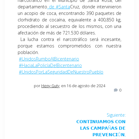
narcotráfico en el Municipio de Santa Rosa, del
departamento
de #Santa
Cruz, donde intervinieron
un acopio de coca, encontrando 390 paquetes de
clorhidrato de cocaína, equivalente a 400,850 kg,
procediendo al secuestro de los mismos, con una
afectación de más de 721.530 dólares.
La lucha contra el narcotráfico será incesante,
porque estamos comprometidos con nuestra
población.
#UnidosRumboAlBicentenario
#HaciaLaPolicíaDelBicentenario
#UnidosPorLaSeguridadDeNuestroPueblo
por
Heny Guty
en 16 de agosto de 2024
0
Siguiente:
𝗖𝗢𝗡𝗧𝗜𝗡𝗨𝗔𝗠𝗢𝗦 𝗖𝗢𝗡
𝗟𝗔𝗦 𝗖𝗔𝗠𝗣𝗔Ñ𝗔𝗦 𝗗𝗘
𝗣𝗥𝗘𝗩𝗘𝗡𝗖𝗜Ó𝗡,