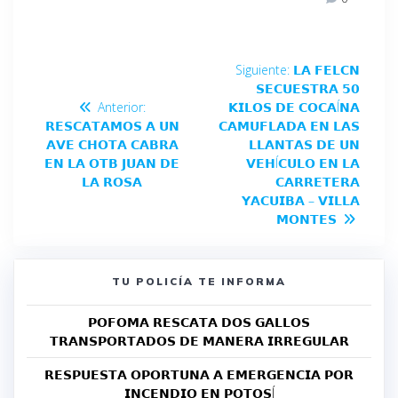
Siguiente:
𝗟𝗔 𝗙𝗘𝗟𝗖𝗡
𝗦𝗘𝗖𝗨𝗘𝗦𝗧𝗥𝗔 𝟱𝟬
Anterior:
𝗞𝗜𝗟𝗢𝗦 𝗗𝗘 𝗖𝗢𝗖𝗔Í𝗡𝗔
𝗥𝗘𝗦𝗖𝗔𝗧𝗔𝗠𝗢𝗦 𝗔 𝗨𝗡
𝗖𝗔𝗠𝗨𝗙𝗟𝗔𝗗𝗔 𝗘𝗡 𝗟𝗔𝗦
𝗔𝗩𝗘 𝗖𝗛𝗢𝗧𝗔 𝗖𝗔𝗕𝗥𝗔
𝗟𝗟𝗔𝗡𝗧𝗔𝗦 𝗗𝗘 𝗨𝗡
𝗘𝗡 𝗟𝗔 𝗢𝗧𝗕 𝗝𝗨𝗔𝗡 𝗗𝗘
𝗩𝗘𝗛Í𝗖𝗨𝗟𝗢 𝗘𝗡 𝗟𝗔
𝗟𝗔 𝗥𝗢𝗦𝗔
𝗖𝗔𝗥𝗥𝗘𝗧𝗘𝗥𝗔
𝗬𝗔𝗖𝗨𝗜𝗕𝗔 – 𝗩𝗜𝗟𝗟𝗔
𝗠𝗢𝗡𝗧𝗘𝗦
TU POLICÍA TE INFORMA
𝗣𝗢𝗙𝗢𝗠𝗔 𝗥𝗘𝗦𝗖𝗔𝗧𝗔 𝗗𝗢𝗦 𝗚𝗔𝗟𝗟𝗢𝗦
𝗧𝗥𝗔𝗡𝗦𝗣𝗢𝗥𝗧𝗔𝗗𝗢𝗦 𝗗𝗘 𝗠𝗔𝗡𝗘𝗥𝗔 𝗜𝗥𝗥𝗘𝗚𝗨𝗟𝗔𝗥
𝗥𝗘𝗦𝗣𝗨𝗘𝗦𝗧𝗔 𝗢𝗣𝗢𝗥𝗧𝗨𝗡𝗔 𝗔 𝗘𝗠𝗘𝗥𝗚𝗘𝗡𝗖𝗜𝗔 𝗣𝗢𝗥
𝗜𝗡𝗖𝗘𝗡𝗗𝗜𝗢 𝗘𝗡 𝗣𝗢𝗧𝗢𝗦Í