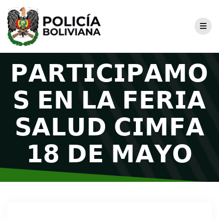
𝗣𝗔𝗥𝗧𝗜𝗖𝗜𝗣𝗔𝗠𝗢
𝗦 𝗘𝗡 𝗟𝗔 𝗙𝗘𝗥𝗜𝗔
𝗦𝗔𝗟𝗨𝗗 𝗖𝗜𝗠𝗙𝗔
𝟭𝟴 𝗗𝗘 𝗠𝗔𝗬𝗢