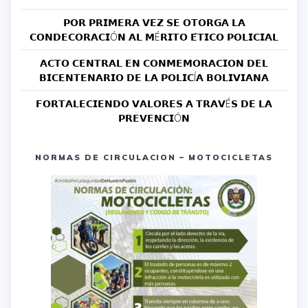
𝗣𝗢𝗥 𝗣𝗥𝗜𝗠𝗘𝗥𝗔 𝗩𝗘𝗭 𝗦𝗘 𝗢𝗧𝗢𝗥𝗚𝗔 𝗟𝗔
𝗖𝗢𝗡𝗗𝗘𝗖𝗢𝗥𝗔𝗖𝗜Ó𝗡 𝗔𝗟 𝗠É𝗥𝗜𝗧𝗢 𝗘́𝗧𝗜𝗖𝗢 𝗣𝗢𝗟𝗜𝗖𝗜𝗔𝗟
𝗔𝗖𝗧𝗢 𝗖𝗘𝗡𝗧𝗥𝗔𝗟 𝗘𝗡 𝗖𝗢𝗡𝗠𝗘𝗠𝗢𝗥𝗔𝗖𝗜𝗢𝗡 𝗗𝗘𝗟
𝗕𝗜𝗖𝗘𝗡𝗧𝗘𝗡𝗔𝗥𝗜𝗢 𝗗𝗘 𝗟𝗔 𝗣𝗢𝗟𝗜𝗖Í𝗔 𝗕𝗢𝗟𝗜𝗩𝗜𝗔𝗡𝗔
𝗙𝗢𝗥𝗧𝗔𝗟𝗘𝗖𝗜𝗘𝗡𝗗𝗢 𝗩𝗔𝗟𝗢𝗥𝗘𝗦 𝗔 𝗧𝗥𝗔𝗩É𝗦 𝗗𝗘 𝗟𝗔
𝗣𝗥𝗘𝗩𝗘𝗡𝗖𝗜Ó𝗡
NORMAS DE CIRCULACION – MOTOCICLETAS