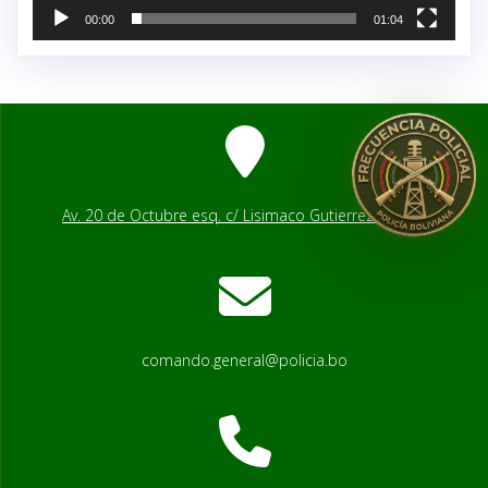
00:00
01:04
Av. 20 de Octubre esq. c/ Lisimaco Gutierrez # 2541
comando.general@policia.bo